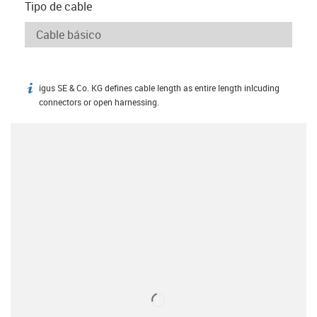
Tipo de cable
igus SE & Co. KG defines cable length as entire length inlcuding
igus-icon-info
connectors or open harnessing.