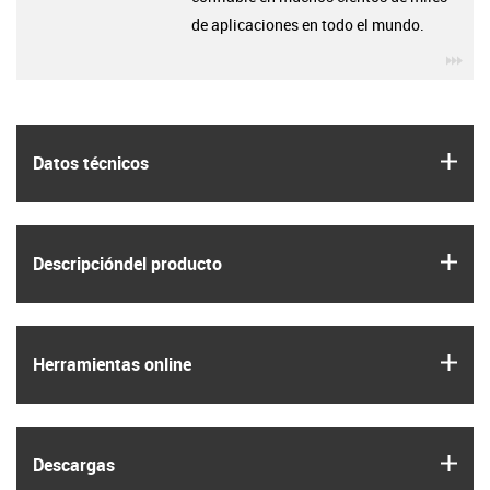
de aplicaciones en todo el mundo.
igu
igus
Datos técnicos
igus
Descripción­del producto
igus
Herramientas online
igus
Descargas