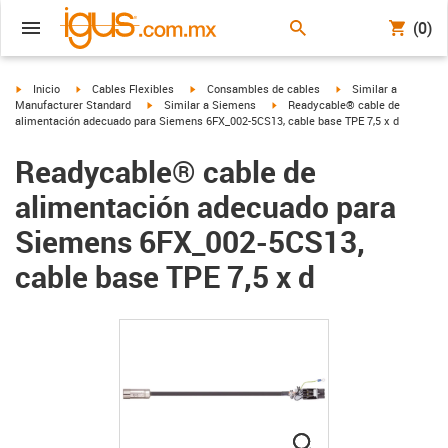
(0)
igus-icon-arrow-right
igus-icon-arrow-right
igus-icon-arrow-right
igus-icon-arrow-right
Inicio
Cables Flexibles
Consambles de cables
Similar a
igus-icon-arrow-right
igus-icon-arrow-right
Manufacturer Standard
Similar a Siemens
Readycable® cable de
alimentación adecuado para Siemens 6FX_002-5CS13, cable base TPE 7,5 x d
Readycable® cable de
alimentación adecuado para
Siemens 6FX_002-5CS13,
cable base TPE 7,5 x d
igus-icon-lupe
igus-icon-lupe