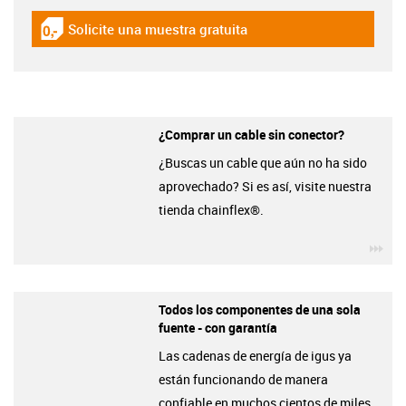
Solicite una muestra gratuita
igus-icon-gratismuster
¿Comprar un cable sin conector?
¿Buscas un cable que aún no ha sido
aprovechado? Si es así, visite nuestra
tienda chainflex®.
igu
Todos los componentes de una sola
fuente - con garantía
Las cadenas de energía de igus ya
están funcionando de manera
confiable en muchos cientos de miles