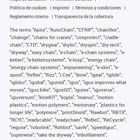
Política de cookies
Imprimir
Términos y condiciones
Reglamento interno
Transparencia de la cobertura
The terms "Apiro", "AutoChain", "CFRIP", "chainflex",
"chainge", "chains for cranes", "conprotect", "cradle-
chain", "CTD", "drygear", "drylin", "dryspin", "dry-tech",
"dryway", "easy chain", "e-chain", "e-chain systems", "e-
ketten", "e-kettensysteme", "e-loop", "energy chain",
"energy chain systems", "enjoyneering", "e-skin", "e-
spool", "fixflex", "flizz", "i.Cee", "ibow", "igear", “iglide”,
"iglidur", "igubal", "igumid", "igus", "igus improves what
moves", "igus:bike", "igusGO", "igutex", "iguverse",
"iguversum", "kineKIT", "kopla", "manus", "motion
plastics", "motion polymers", "motionary", "plastics for
longer life", "polymore", "print2mold", "Rawbot", "RBTX",
"RCYL", "readycable", "readychain", "ReBeL", "ReCyycle",
"reguse", "robolink", "Rohbot", "savfe", "speedigus",
"superwise", "take the dryway", "tribofilament",