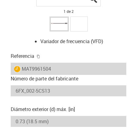
1 de 2
Variador de frecuencia (VFD)
igus-icon-copy-clipboard
Referencia
igus-icon-lieferzeit
MAT9961504
Número de parte del fabricante
Diámetro exterior (d) máx. [in]