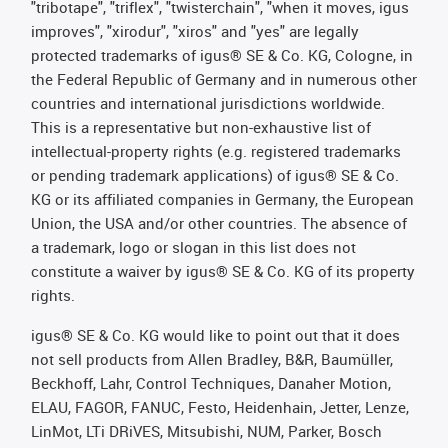
"tribotape", "triflex", "twisterchain", "when it moves, igus
improves", "xirodur", "xiros" and "yes" are legally
protected trademarks of igus® SE & Co. KG, Cologne, in
the Federal Republic of Germany and in numerous other
countries and international jurisdictions worldwide.
This is a representative but non-exhaustive list of
intellectual-property rights (e.g. registered trademarks
or pending trademark applications) of igus® SE & Co.
KG or its affiliated companies in Germany, the European
Union, the USA and/or other countries. The absence of
a trademark, logo or slogan in this list does not
constitute a waiver by igus® SE & Co. KG of its property
rights.
igus® SE & Co. KG would like to point out that it does
not sell products from Allen Bradley, B&R, Baumüller,
Beckhoff, Lahr, Control Techniques, Danaher Motion,
ELAU, FAGOR, FANUC, Festo, Heidenhain, Jetter, Lenze,
LinMot, LTi DRiVES, Mitsubishi, NUM, Parker, Bosch