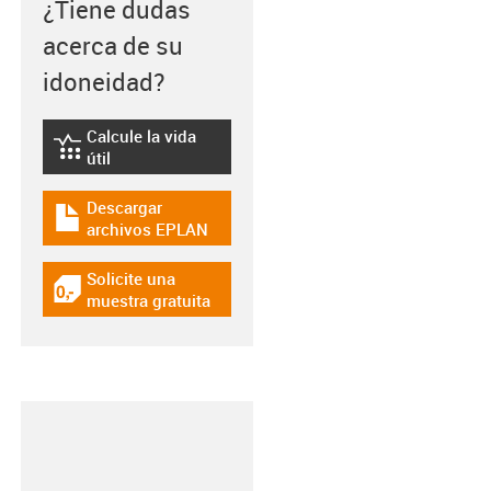
¿Tiene dudas
acerca de su
idoneidad?
Calcule la vida
igus-icon-lebensdauerrechner
útil
Descargar
igus-icon-download-plan
archivos EPLAN
Solicite una
igus-icon-gratismuster
muestra gratuita