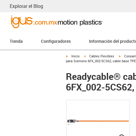
Explorar el Blog
Tienda
Configuradores
Información del product
igus-icon-arrow-right
igus-icon-arrow-right
igus-icon-
Inicio
Cables Flexibles
Consam
para Siemens 6FX_002-5CS62, cable base TPE 
Readycable® cab
6FX_002-5CS62, c