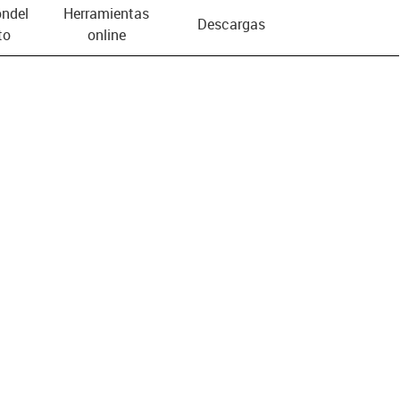
n­del
Herramientas
Descargas
to
online