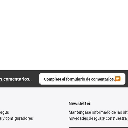
us comentarios.
Complete el formulario de comentarios.
Newsletter
yigus
Manténgase informado de las úl
s y configuradores
novedades de igus® con nuestra 