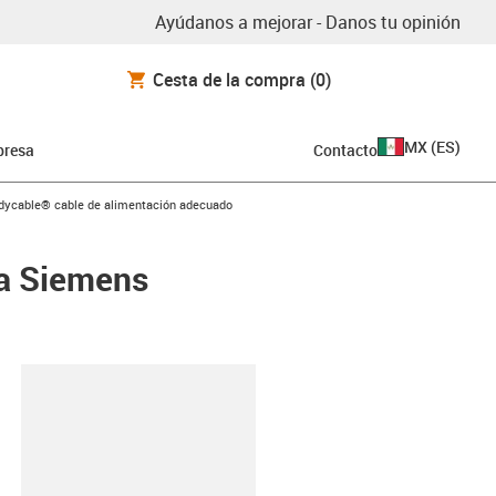
Ayúdanos a mejorar - Danos tu opinión
Cesta de la compra
(0)
MX
(
ES
)
resa
Contacto
con-arrow-right
dycable® cable de alimentación adecuado
ra Siemens
y-clipboard