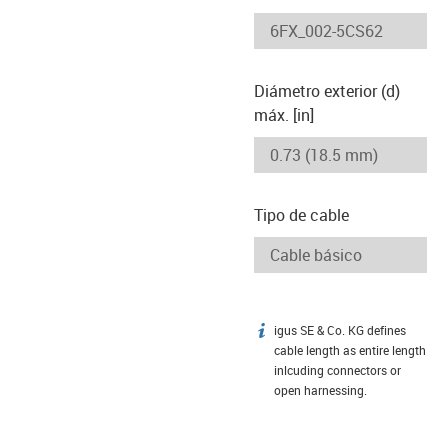
-icon-lupe
-icon-lupe
Diámetro exterior (d)
máx. [in]
Tipo de cable
igus SE & Co. KG defines
igus-icon-info
cable length as entire length
inlcuding connectors or
open harnessing.