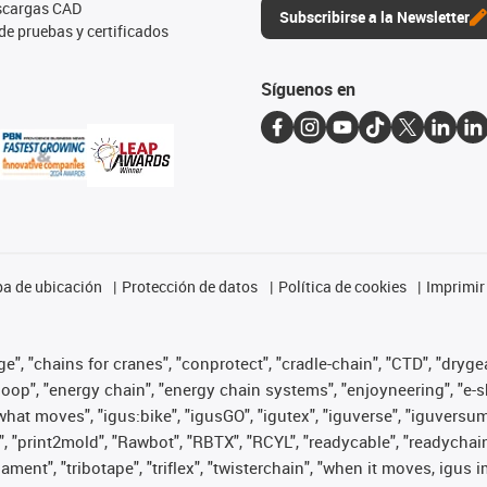
escargas CAD
Subscribirse a la Newsletter
de pruebas y certificados
Síguenos en
a de ubicación
Protección de datos
Política de cookies
Imprimir
", "chains for cranes", "conprotect", "cradle-chain", "CTD", "drygear"
op", "energy chain", "energy chain systems", "enjoyneering", "e-skin", 
es what moves", "igus:bike", "igusGO", "igutex", "iguverse", "iguversu
", "print2mold", "Rawbot", "RBTX", "RCYL", "readycable", "readychain
lament", "tribotape", "triflex", "twisterchain", "when it moves, igus 