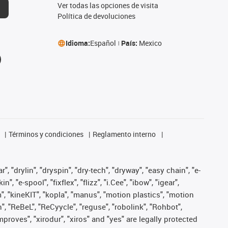
Ver todas las opciones de visita
Política de devoluciones
Idioma:
Español
País:
Mexico
Términos y condiciones
Reglamento interno
, "drylin", "dryspin", "dry-tech", "dryway", "easy chain", "e-
"e-spool", "fixflex", "flizz", "i.Cee", "ibow", "igear",
m", "kineKIT", "kopla", "manus", "motion plastics", "motion
", "ReBeL", "ReCyycle", "reguse", "robolink", "Rohbot",
improves", "xirodur", "xiros" and "yes" are legally protected