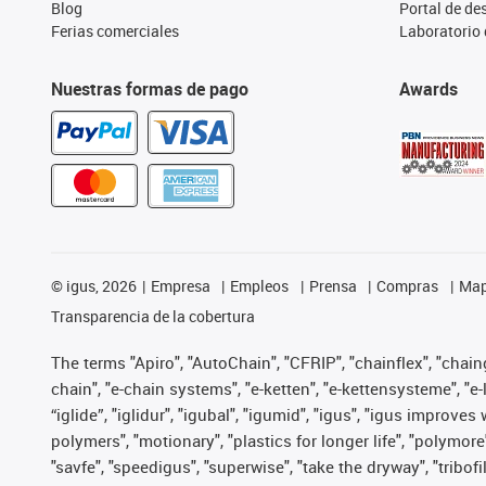
Blog
Portal de d
Ferias comerciales
Laboratorio 
Nuestras formas de pago
Awards
©
igus, 2026
Empresa
Empleos
Prensa
Compras
Map
Transparencia de la cobertura
The terms "Apiro", "AutoChain", "CFRIP", "chainflex", "chainge
chain", "e-chain systems", "e-ketten", "e-kettensysteme", "e-lo
“iglide”, "iglidur", "igubal", "igumid", "igus", "igus improv
polymers", "motionary", "plastics for longer life", "polymore
"savfe", "speedigus", "superwise", "take the dryway", "tribofi