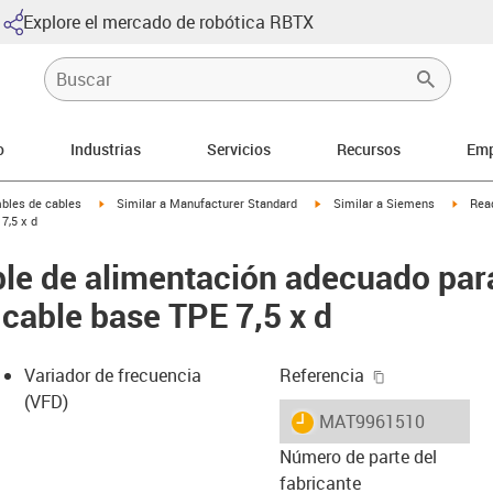
Explore el mercado de robótica RBTX
o
Industrias
Servicios
Recursos
Emp
arrow-right
igus-icon-arrow-right
igus-icon-arrow-right
igus-i
bles de cables
Similar a Manufacturer Standard
Similar a Siemens
Rea
7,5 x d
le de alimentación adecuado pa
able base TPE 7,5 x d
igus-icon-cop
Variador de frecuencia
Referencia
(VFD)
igus-icon-lieferzeit
MAT9961510
Número de parte del
fabricante