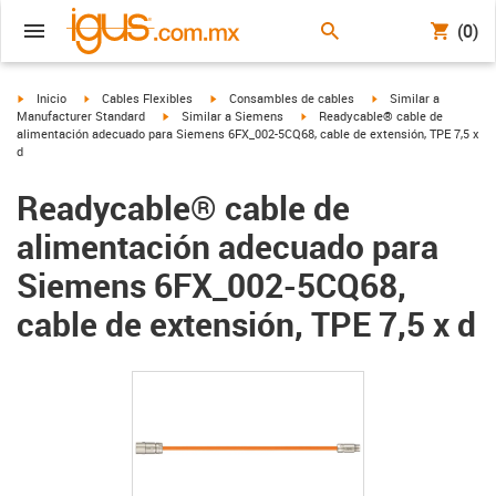
(0)
igus-icon-arrow-right
igus-icon-arrow-right
igus-icon-arrow-right
igus-icon-arrow-right
Inicio
Cables Flexibles
Consambles de cables
Similar a
igus-icon-arrow-right
igus-icon-arrow-right
Manufacturer Standard
Similar a Siemens
Readycable® cable de
alimentación adecuado para Siemens 6FX_002-5CQ68, cable de extensión, TPE 7,5 x
d
Readycable® cable de
alimentación adecuado para
Siemens 6FX_002-5CQ68,
cable de extensión, TPE 7,5 x d