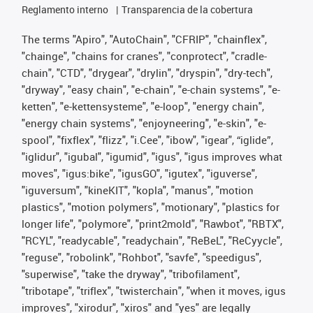
Reglamento interno
Transparencia de la cobertura
The terms "Apiro", "AutoChain", "CFRIP", "chainflex",
"chainge", "chains for cranes", "conprotect", "cradle-
chain", "CTD", "drygear", "drylin", "dryspin", "dry-tech",
"dryway", "easy chain", "e-chain", "e-chain systems", "e-
ketten", "e-kettensysteme", "e-loop", "energy chain",
"energy chain systems", "enjoyneering", "e-skin", "e-
spool", "fixflex", "flizz", "i.Cee", "ibow", "igear", “iglide”,
"iglidur", "igubal", "igumid", "igus", "igus improves what
moves", "igus:bike", "igusGO", "igutex", "iguverse",
"iguversum", "kineKIT", "kopla", "manus", "motion
plastics", "motion polymers", "motionary", "plastics for
longer life", "polymore", "print2mold", "Rawbot", "RBTX",
"RCYL", "readycable", "readychain", "ReBeL", "ReCyycle",
"reguse", "robolink", "Rohbot", "savfe", "speedigus",
"superwise", "take the dryway", "tribofilament",
"tribotape", "triflex", "twisterchain", "when it moves, igus
improves", "xirodur", "xiros" and "yes" are legally