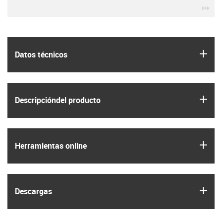
igu
igus
Datos técnicos
igus
Descripción­del producto
igus
Herramientas online
igus
Descargas