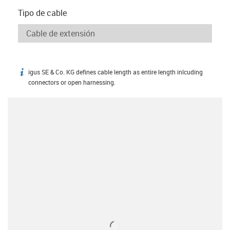
Tipo de cable
igus SE & Co. KG defines cable length as entire length inlcuding
igus-icon-info
connectors or open harnessing.