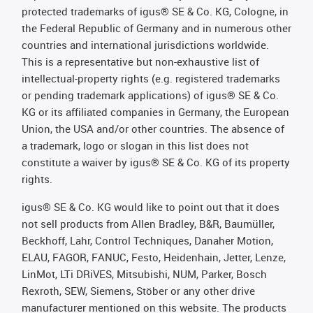
protected trademarks of igus® SE & Co. KG, Cologne, in
the Federal Republic of Germany and in numerous other
countries and international jurisdictions worldwide.
This is a representative but non-exhaustive list of
intellectual-property rights (e.g. registered trademarks
or pending trademark applications) of igus® SE & Co.
KG or its affiliated companies in Germany, the European
Union, the USA and/or other countries. The absence of
a trademark, logo or slogan in this list does not
constitute a waiver by igus® SE & Co. KG of its property
rights.
igus® SE & Co. KG would like to point out that it does
not sell products from Allen Bradley, B&R, Baumüller,
Beckhoff, Lahr, Control Techniques, Danaher Motion,
ELAU, FAGOR, FANUC, Festo, Heidenhain, Jetter, Lenze,
LinMot, LTi DRiVES, Mitsubishi, NUM, Parker, Bosch
Rexroth, SEW, Siemens, Stöber or any other drive
manufacturer mentioned on this website. The products