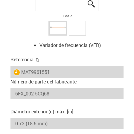
igus-icon-lupe
igus-icon-lupe
1 de 2
Variador de frecuencia (VFD)
igus-icon-copy-clipboard
Referencia
igus-icon-lieferzeit
MAT9961551
Número de parte del fabricante
Diámetro exterior (d) máx. [in]