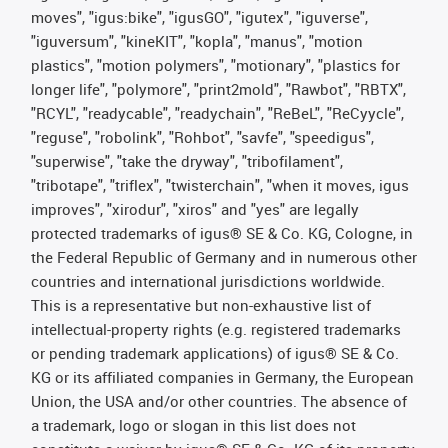
moves", "igus:bike", "igusGO", "igutex", "iguverse",
"iguversum", "kineKIT", "kopla", "manus", "motion
plastics", "motion polymers", "motionary", "plastics for
longer life", "polymore", "print2mold", "Rawbot", "RBTX",
"RCYL", "readycable", "readychain", "ReBeL", "ReCyycle",
"reguse", "robolink", "Rohbot", "savfe", "speedigus",
"superwise", "take the dryway", "tribofilament",
"tribotape", "triflex", "twisterchain", "when it moves, igus
improves", "xirodur", "xiros" and "yes" are legally
protected trademarks of igus® SE & Co. KG, Cologne, in
the Federal Republic of Germany and in numerous other
countries and international jurisdictions worldwide.
This is a representative but non-exhaustive list of
intellectual-property rights (e.g. registered trademarks
or pending trademark applications) of igus® SE & Co.
KG or its affiliated companies in Germany, the European
Union, the USA and/or other countries. The absence of
a trademark, logo or slogan in this list does not