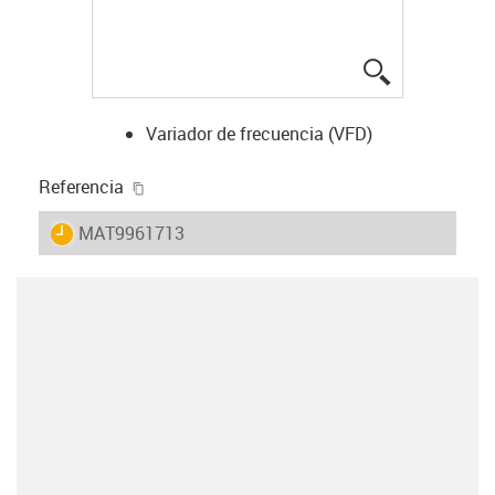
igus-icon-lup
Variador de frecuencia (VFD)
igus-icon-copy-clipboard
Referencia
igus-icon-lieferzeit
MAT9961713