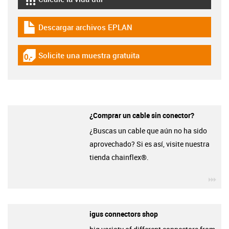
igus-icon-lebensdauerrechner
Descargar archivos EPLAN
igus-icon-download-plan
Solicite una muestra gratuita
igus-icon-gratismuster
¿Comprar un cable sin conector?
¿Buscas un cable que aún no ha sido
aprovechado? Si es así, visite nuestra
tienda chainflex®.
igu
igus connectors shop