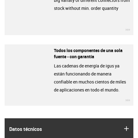
big variaty of different connectors from
stock without min. order quantity
igu
Todos los componentes de una sola
fuente - con garantía
Las cadenas de energía de igus ya
están funcionando de manera
confiable en muchos cientos de miles
de aplicaciones en todo el mundo.
igu
igus
Datos técnicos