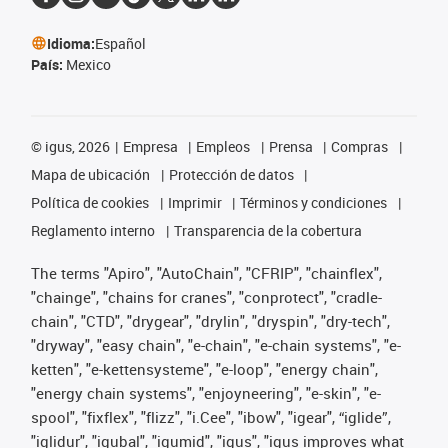
Idioma:
Español
País:
Mexico
©
igus, 2026
Empresa
Empleos
Prensa
Compras
Mapa de ubicación
Protección de datos
Política de cookies
Imprimir
Términos y condiciones
Reglamento interno
Transparencia de la cobertura
The terms "Apiro", "AutoChain", "CFRIP", "chainflex",
"chainge", "chains for cranes", "conprotect", "cradle-
chain", "CTD", "drygear", "drylin", "dryspin", "dry-tech",
"dryway", "easy chain", "e-chain", "e-chain systems", "e-
ketten", "e-kettensysteme", "e-loop", "energy chain",
"energy chain systems", "enjoyneering", "e-skin", "e-
spool", "fixflex", "flizz", "i.Cee", "ibow", "igear", “iglide”,
"iglidur", "igubal", "igumid", "igus", "igus improves what