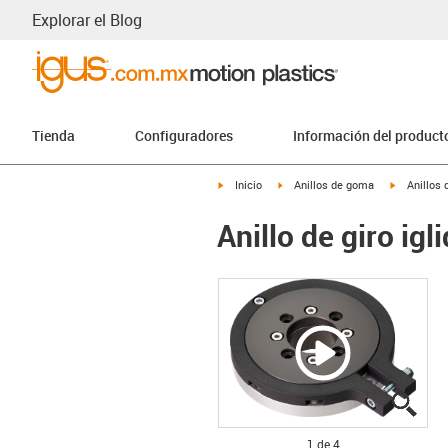
Explorar el Blog
Tienda
Configuradores
Información del product
igus-icon-arrow-right
igus-icon-arrow-right
igus-icon-
Inicio
Anillos de goma
Anillos
Anillo de giro ig
igus
igus
igus
igus
1 de 4