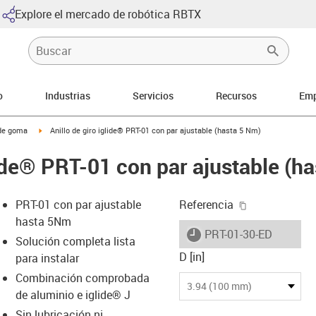
Explore el mercado de robótica RBTX
o
Industrias
Servicios
Recursos
Emp
arrow-right
igus-icon-arrow-right
 de goma
Anillo de giro iglide® PRT-01 con par ajustable (hasta 5 Nm)
lide® PRT-01 con par ajustable (h
igus-icon-cop
PRT-01 con par ajustable
Referencia
hasta 5Nm
igus-icon-lieferzeit
PRT-01-30-ED
Solución completa lista
D [in]
para instalar
Combinación comprobada
-icon-lupe
-icon-lupe
-icon-lupe
-icon-lupe
3.94 (100 mm)
de aluminio e iglide® J
Sin lubricación ni