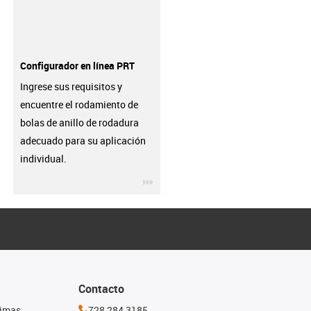
Configurador en línea PRT
Ingrese sus requisitos y
encuentre el rodamiento de
bolas de anillo de rodadura
adecuado para su aplicación
individual.
igus-icon-3arrow
Contacto
timas
728 284 3185