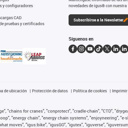
s y configuradores
novedades de igus® con nuestra 
escargas CAD
Subscribirse a la Newsletter
de pruebas y certificados
Síguenos en
a de ubicación
Protección de datos
Política de cookies
Imprimir
", "chains for cranes", "conprotect", "cradle-chain", "CTD", "drygear"
op", "energy chain", "energy chain systems", "enjoyneering", "e-skin", 
es what moves", "igus:bike", "igusGO", "igutex", "iguverse", "iguversu