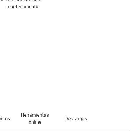
mantenimiento
us-icon-arrow-right
Herramientas
nicos
Descargas
online