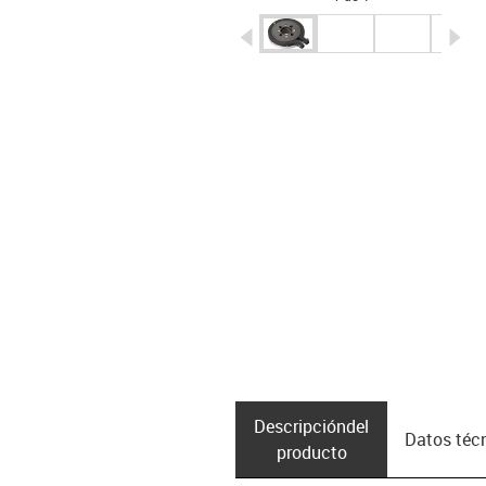
igus-icon-arrow-left
ig
Descripción­del
Datos téc
producto