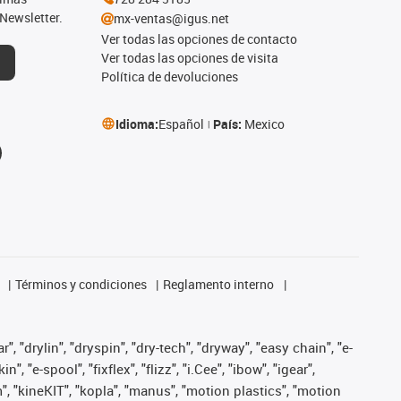
Newsletter.
mx-ventas@igus.net
Ver todas las opciones de contacto
Ver todas las opciones de visita
Política de devoluciones
Idioma:
Español
País:
Mexico
Términos y condiciones
Reglamento interno
, "drylin", "dryspin", "dry-tech", "dryway", "easy chain", "e-
"e-spool", "fixflex", "flizz", "i.Cee", "ibow", "igear",
m", "kineKIT", "kopla", "manus", "motion plastics", "motion