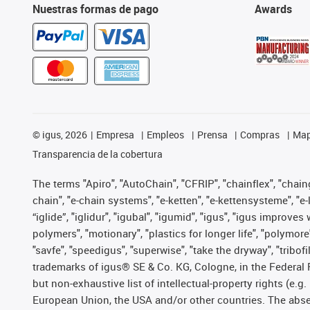
Nuestras formas de pago
Awards
©
igus, 2026
Empresa
Empleos
Prensa
Compras
Map
Transparencia de la cobertura
The terms "Apiro", "AutoChain", "CFRIP", "chainflex", "chainge
chain", "e-chain systems", "e-ketten", "e-kettensysteme", "e-lo
“iglide”, "iglidur", "igubal", "igumid", "igus", "igus improv
polymers", "motionary", "plastics for longer life", "polymore
"savfe", "speedigus", "superwise", "take the dryway", "tribofi
trademarks of igus® SE & Co. KG, Cologne, in the Federal 
but non-exhaustive list of intellectual-property rights (e.
European Union, the USA and/or other countries. The absenc