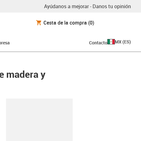
Ayúdanos a mejorar - Danos tu opinión
Cesta de la compra
(0)
MX
(
ES
)
resa
Contacto
de madera y
y-clipboard