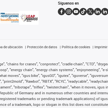
Síguenos en
a de ubicación
Protección de datos
Política de cookies
Imprimir
", "chains for cranes", "conprotect", "cradle-chain", "CTD", "drygear"
op", "energy chain", "energy chain systems", "enjoyneering", "e-skin", 
es what moves", "igus:bike", "igusGO", "igutex", "iguverse", "iguversu
", "print2mold", "Rawbot", "RBTX", "RCYL", "readycable", "readychain
lament", "tribotape", "triflex", "twisterchain", "when it moves, igus 
Republic of Germany and in numerous other countries and internati
g. registered trademarks or pending trademark applications) of igu
e of a trademark, logo or slogan in this list does not constitute 