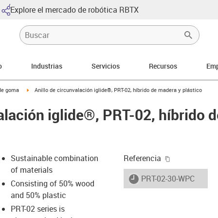
Explore el mercado de robótica RBTX
o
Industrias
Servicios
Recursos
Emp
arrow-right
igus-icon-arrow-right
 de goma
Anillo de circunvalación iglide®, PRT-02, híbrido de madera y plástico
alación iglide®, PRT-02, híbrido 
igus-icon-cop
Sustainable combination
Referencia
of materials
igus-icon-lieferzeit
PRT-02-30-WPC
Consisting of 50% wood
and 50% plastic
PRT-02 series is
-icon-lupe
-icon-lupe
-icon-lupe
-icon-lupe
-icon-lupe