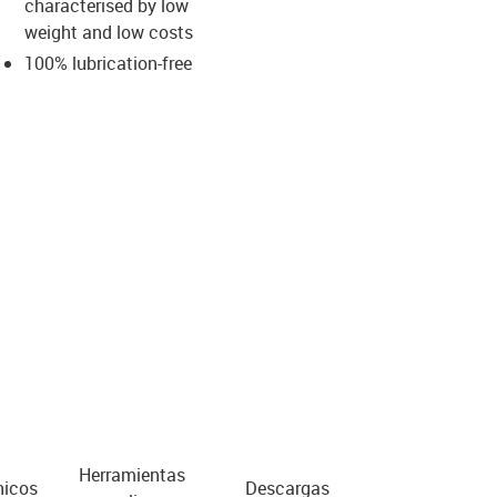
characterised by low
weight and low costs
100% lubrication-free
us-icon-arrow-right
Herramientas
nicos
Descargas