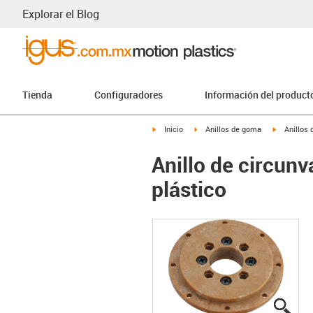
Explorar el Blog
Tienda
Configuradores
Información del product
igus-icon-arrow-right
igus-icon-arrow-right
igus-icon-
Inicio
Anillos de goma
Anillos
Anillo de circunv
plástico
igus
igus
igus
igus
igus