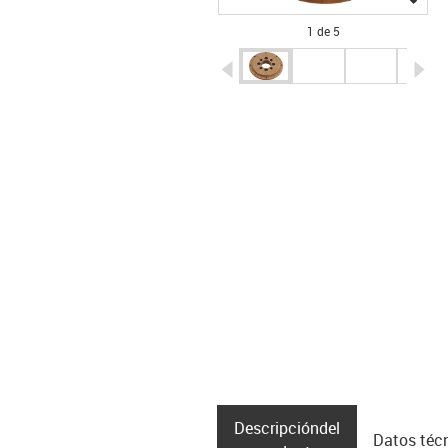
1 de 5
igus-icon-arrow-left
ig
Descripción­del
Datos téc