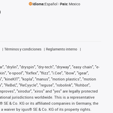
Idioma:
Español
País:
Mexico
Términos y condiciones
Reglamento interno
, "drylin", "dryspin", "dry-tech", "dryway", "easy chain", "e-
"e-spool", "fixflex", "flizz", "i.Cee", "ibow", "igear",
m", "kineKIT", "kopla", "manus", "motion plastics", "motion
", "ReBeL", "ReCyycle", "reguse", "robolink", "Rohbot",
improves", "xirodur", "xiros" and "yes" are legally protected
onal jurisdictions worldwide. This is a representative
s® SE & Co. KG or its affiliated companies in Germany, the
a waiver by igus® SE & Co. KG of its property rights.