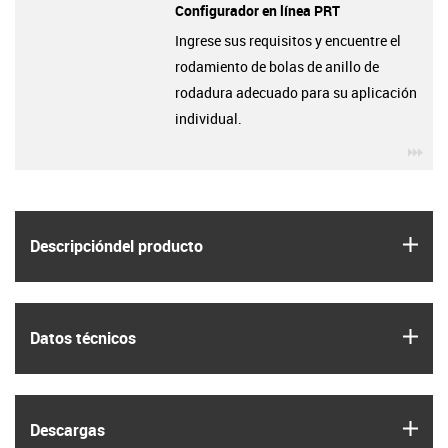
Configurador en línea PRT
Ingrese sus requisitos y encuentre el
rodamiento de bolas de anillo de
rodadura adecuado para su aplicación
individual.
igu
igus
Descripción­del producto
igus
Datos técnicos
igus
Descargas