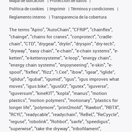
Mapa de ubicación
Protección de datos
Política de cookies
Imprimir
Términos y condiciones
Reglamento interno
Transparencia de la cobertura
The terms "Apiro", "AutoChain", "CFRIP", "chainflex",
"chainge", "chains for cranes", "conprotect", "cradle-
chain", "CTD", "drygear", "drylin", "dryspin", "dry-tech",
"dryway", "easy chain", "e-chain", "e-chain systems", "e-
ketten", "e-kettensysteme", "e-loop", "energy chain",
"energy chain systems", "enjoyneering", "e-skin", "e-
spool", "fixflex", "flizz", "i.Cee", "ibow", "igear", “iglide”,
"iglidur", "igubal", "igumid", "igus", "igus improves what
moves", "igus:bike", "igusGO", "igutex", "iguverse",
"iguversum", "kineKIT", "kopla", "manus", "motion
plastics", "motion polymers", "motionary", "plastics for
longer life", "polymore", "print2mold", "Rawbot", "RBTX",
"RCYL", "readycable", "readychain", "ReBeL", "ReCyycle",
"reguse", "robolink", "Rohbot", "savfe", "speedigus",
"superwise", "take the dryway", "tribofilament",