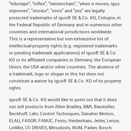
"tribotape", "triflex", "twisterchain", "when it moves, igus
improves", "xirodur", "xiros" and "yes" are legally
protected trademarks of igus® SE & Co. KG, Cologne, in
the Federal Republic of Germany and in numerous other
countries and international jurisdictions worldwide.
This is a representative but non-exhaustive list of
intellectual-property rights (e.g. registered trademarks
or pending trademark applications) of igus® SE & Co.
KG or its affiliated companies in Germany, the European
Union, the USA and/or other countries. The absence of
a trademark, logo or slogan in this list does not
constitute a waiver by igus® SE & Co. KG of its property
rights.
igus® SE & Co. KG would like to point out that it does
not sell products from Allen Bradley, B&R, Baumüller,
Beckhoff, Lahr, Control Techniques, Danaher Motion,
ELAU, FAGOR, FANUC, Festo, Heidenhain, Jetter, Lenze,
LinMot, LTi DRiVES, Mitsubishi, NUM, Parker, Bosch