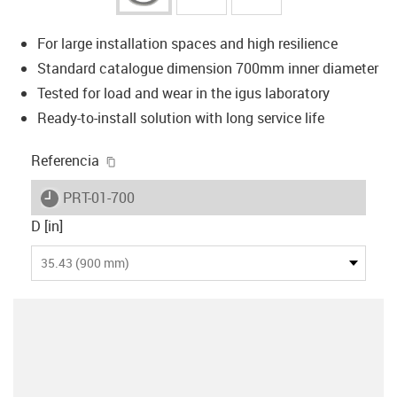
For large installation spaces and high resilience
Standard catalogue dimension 700mm inner diameter
Tested for load and wear in the igus laboratory
Ready-to-install solution with long service life
igus-icon-copy-clipboard
Referencia
igus-icon-lieferzeit
PRT-01-700
D [in]
35.43 (900 mm)