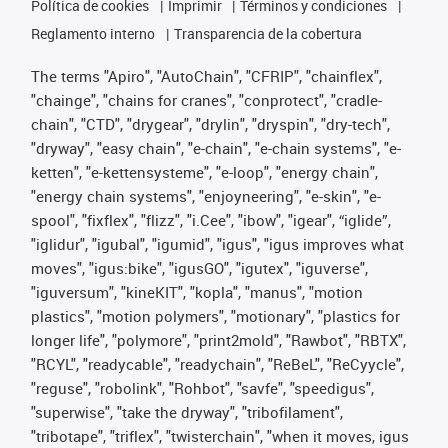
Política de cookies
Imprimir
Términos y condiciones
Reglamento interno
Transparencia de la cobertura
The terms "Apiro", "AutoChain", "CFRIP", "chainflex",
"chainge", "chains for cranes", "conprotect", "cradle-
chain", "CTD", "drygear", "drylin", "dryspin", "dry-tech",
"dryway", "easy chain", "e-chain", "e-chain systems", "e-
ketten", "e-kettensysteme", "e-loop", "energy chain",
"energy chain systems", "enjoyneering", "e-skin", "e-
spool", "fixflex", "flizz", "i.Cee", "ibow", "igear", “iglide”,
"iglidur", "igubal", "igumid", "igus", "igus improves what
moves", "igus:bike", "igusGO", "igutex", "iguverse",
"iguversum", "kineKIT", "kopla", "manus", "motion
plastics", "motion polymers", "motionary", "plastics for
longer life", "polymore", "print2mold", "Rawbot", "RBTX",
"RCYL", "readycable", "readychain", "ReBeL", "ReCyycle",
"reguse", "robolink", "Rohbot", "savfe", "speedigus",
"superwise", "take the dryway", "tribofilament",
"tribotape", "triflex", "twisterchain", "when it moves, igus