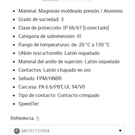
Material: Magnesio moldeado presión / Aluminio
Grado de suciedad: 3
Clase de protección: IP 66/67 [conectado]
Categoría de sobretensión: III
Rango de temperaturas: de -20 °C a 130 °C
UNión rosca/tornillo: Latón niquelado
Material del anillo de sujeción: Latón niquelado
Contactos: Latón chapado en oro
Sellado: FPM/HNBR
Carcasa: PA 6.6/PBT, UL 94/V0
Tipo de contacto: Contacto crimpado
SpeedTec
igus-icon-copy-clipboard
Referencia
igus-icon-lieferzeit
MAT01723504