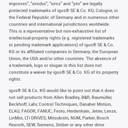
improves", "xirodur", "xiros" and "yes" are legally
protected trademarks of igus® SE & Co. KG, Cologne, in
the Federal Republic of Germany and in numerous other
countries and international jurisdictions worldwide.
This is a representative but non-exhaustive list of
intellectual-property rights (e.g. registered trademarks
or pending trademark applications) of igus® SE & Co.
KG or its affiliated companies in Germany, the European
Union, the USA and/or other countries. The absence of
a trademark, logo or slogan in this list does not
constitute a waiver by igus® SE & Co. KG of its property
rights.
igus® SE & Co. KG would like to point out that it does
not sell products from Allen Bradley, B&R, Baumüller,
Beckhoff, Lahr, Control Techniques, Danaher Motion,
ELAU, FAGOR, FANUC, Festo, Heidenhain, Jetter, Lenze,
LinMot, LTi DRiVES, Mitsubishi, NUM, Parker, Bosch
Rexroth, SEW, Siemens, Stöber or any other drive