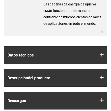
Las cadenas de energía de igus ya
están funcionando de manera
confiable en muchos cientos de miles
de aplicaciones en todo el mundo.
igu
igus
Datos técnicos
igus
Descripción­del producto
igus
Descargas