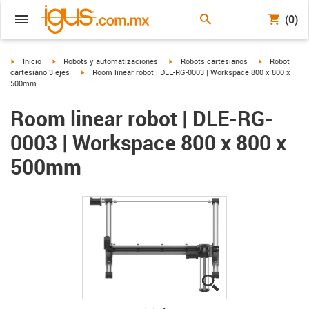
(0)
igus-icon-arrow-right
igus-icon-arrow-right
igus-icon-arrow-right
igus-icon-arro
Inicio
Robots y automatizaciones
Robots cartesianos
Robot
igus-icon-arrow-right
cartesiano 3 ejes
Room linear robot | DLE-RG-0003 | Workspace 800 x 800 x
500mm
Room linear robot | DLE-RG-
0003 | Workspace 800 x 800 x
500mm
igus-icon-lupe
igus-icon-lupe
igus-icon-lupe
igus-icon-lupe