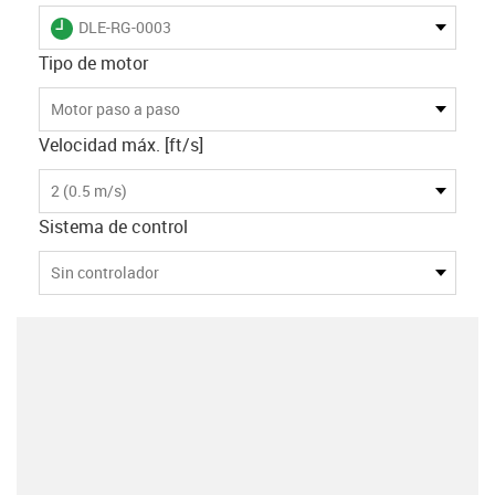
igus-icon-lieferzeit
DLE-RG-0003
Tipo de motor
Motor paso a paso
Velocidad máx. [ft/s]
2 (0.5 m/s)
Sistema de control
Sin controlador