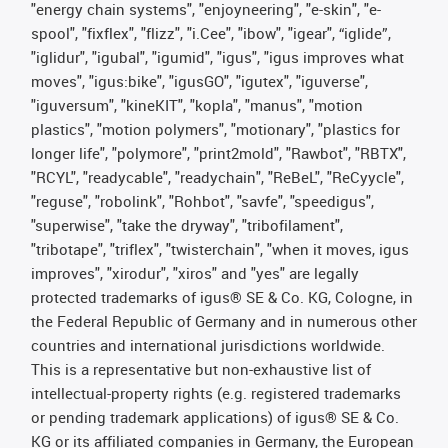
"energy chain systems", "enjoyneering", "e-skin", "e-
spool", "fixflex", "flizz", "i.Cee", "ibow", "igear", “iglide”,
"iglidur", "igubal", "igumid", "igus", "igus improves what
moves", "igus:bike", "igusGO", "igutex", "iguverse",
"iguversum", "kineKIT", "kopla", "manus", "motion
plastics", "motion polymers", "motionary", "plastics for
longer life", "polymore", "print2mold", "Rawbot", "RBTX",
"RCYL", "readycable", "readychain", "ReBeL", "ReCyycle",
"reguse", "robolink", "Rohbot", "savfe", "speedigus",
"superwise", "take the dryway", "tribofilament",
"tribotape", "triflex", "twisterchain", "when it moves, igus
improves", "xirodur", "xiros" and "yes" are legally
protected trademarks of igus® SE & Co. KG, Cologne, in
the Federal Republic of Germany and in numerous other
countries and international jurisdictions worldwide.
This is a representative but non-exhaustive list of
intellectual-property rights (e.g. registered trademarks
or pending trademark applications) of igus® SE & Co.
KG or its affiliated companies in Germany, the European