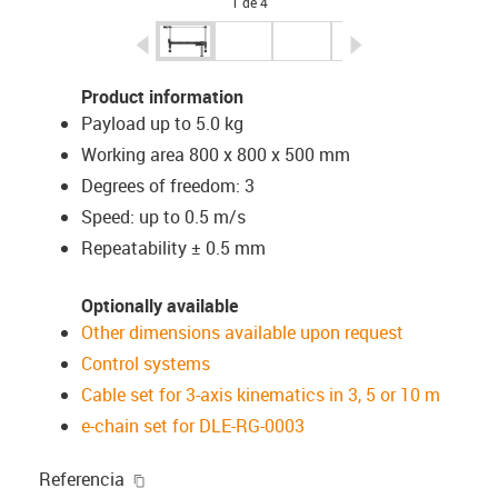
1 de 4
igus-icon-arrow-left
igus-icon-arrow-r
Product information
Payload up to 5.0 kg
Working area 800 x 800 x 500 mm
Degrees of freedom: 3
Speed: up to 0.5 m/s
Repeatability ± 0.5 mm
Optionally available
Other dimensions available upon request
Control systems
Cable set for 3-axis kinematics in 3, 5 or 10 m
e-chain set for DLE-RG-0003
igus-icon-copy-clipboard
Referencia