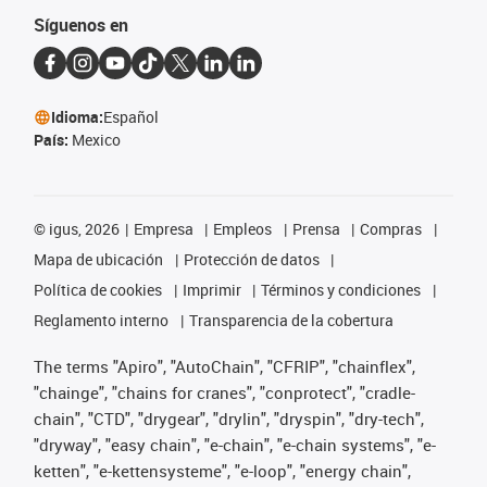
Síguenos en
Idioma:
Español
País:
Mexico
©
igus, 2026
Empresa
Empleos
Prensa
Compras
Mapa de ubicación
Protección de datos
Política de cookies
Imprimir
Términos y condiciones
Reglamento interno
Transparencia de la cobertura
The terms "Apiro", "AutoChain", "CFRIP", "chainflex",
"chainge", "chains for cranes", "conprotect", "cradle-
chain", "CTD", "drygear", "drylin", "dryspin", "dry-tech",
"dryway", "easy chain", "e-chain", "e-chain systems", "e-
ketten", "e-kettensysteme", "e-loop", "energy chain",