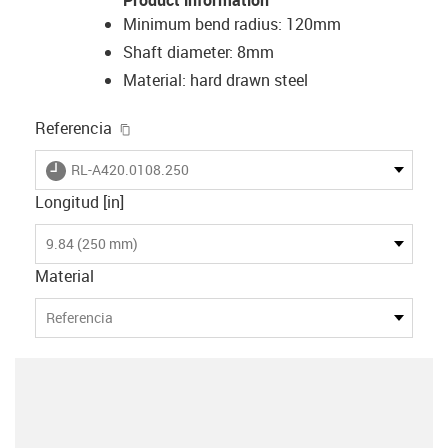
Minimum bend radius: 120mm
Shaft diameter: 8mm
Material: hard drawn steel
igus-icon-copy-clipboard
Referencia
igus-icon-lieferzeit
RL-A420.0108.250
Longitud [in]
9.84 (250 mm)
Material
Referencia