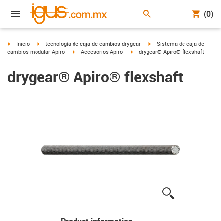
(0)
igus-icon-arrow-right
igus-icon-arrow-right
igus-icon-arrow-right
Inicio
tecnología de caja de cambios drygear
Sistema de caja de
igus-icon-arrow-right
igus-icon-arrow-right
cambios modular Apiro
Accesorios Apiro
drygear® Apiro® flexshaft
drygear® Apiro® flexshaft
igus-icon-lup
Product information