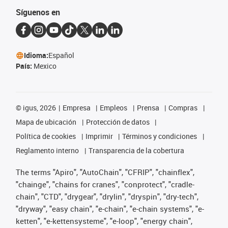
Síguenos en
Idioma:
Español
País:
Mexico
©
igus, 2026
Empresa
Empleos
Prensa
Compras
Mapa de ubicación
Protección de datos
Política de cookies
Imprimir
Términos y condiciones
Reglamento interno
Transparencia de la cobertura
The terms "Apiro", "AutoChain", "CFRIP", "chainflex",
"chainge", "chains for cranes", "conprotect", "cradle-
chain", "CTD", "drygear", "drylin", "dryspin", "dry-tech",
"dryway", "easy chain", "e-chain", "e-chain systems", "e-
ketten", "e-kettensysteme", "e-loop", "energy chain",