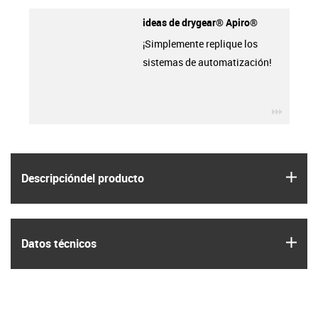
ideas de drygear® Apiro®
¡Simplemente replique los
sistemas de automatización!
igus-ic
igus
Descripción­del producto
igus
Datos técnicos