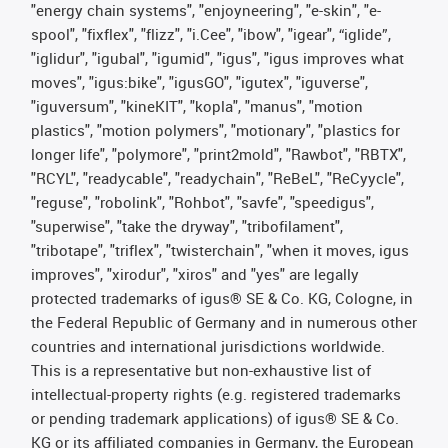
"energy chain systems", "enjoyneering", "e-skin", "e-
spool", "fixflex", "flizz", "i.Cee", "ibow", "igear", “iglide”,
"iglidur", "igubal", "igumid", "igus", "igus improves what
moves", "igus:bike", "igusGO", "igutex", "iguverse",
"iguversum", "kineKIT", "kopla", "manus", "motion
plastics", "motion polymers", "motionary", "plastics for
longer life", "polymore", "print2mold", "Rawbot", "RBTX",
"RCYL", "readycable", "readychain", "ReBeL", "ReCyycle",
"reguse", "robolink", "Rohbot", "savfe", "speedigus",
"superwise", "take the dryway", "tribofilament",
"tribotape", "triflex", "twisterchain", "when it moves, igus
improves", "xirodur", "xiros" and "yes" are legally
protected trademarks of igus® SE & Co. KG, Cologne, in
the Federal Republic of Germany and in numerous other
countries and international jurisdictions worldwide.
This is a representative but non-exhaustive list of
intellectual-property rights (e.g. registered trademarks
or pending trademark applications) of igus® SE & Co.
KG or its affiliated companies in Germany, the European