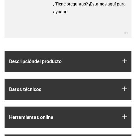
¿Tiene preguntas? ¡Estamos aquí para
ayudar!
igu
igus
Descripción­del producto
igus
Datos técnicos
igus
Herramientas online