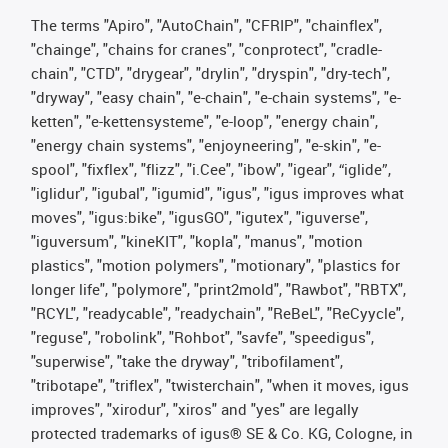
The terms "Apiro", "AutoChain", "CFRIP", "chainflex",
"chainge", "chains for cranes", "conprotect", "cradle-
chain", "CTD", "drygear", "drylin", "dryspin", "dry-tech",
"dryway", "easy chain", "e-chain", "e-chain systems", "e-
ketten", "e-kettensysteme", "e-loop", "energy chain",
"energy chain systems", "enjoyneering", "e-skin", "e-
spool", "fixflex", "flizz", "i.Cee", "ibow", "igear", “iglide”,
"iglidur", "igubal", "igumid", "igus", "igus improves what
moves", "igus:bike", "igusGO", "igutex", "iguverse",
"iguversum", "kineKIT", "kopla", "manus", "motion
plastics", "motion polymers", "motionary", "plastics for
longer life", "polymore", "print2mold", "Rawbot", "RBTX",
"RCYL", "readycable", "readychain", "ReBeL", "ReCyycle",
"reguse", "robolink", "Rohbot", "savfe", "speedigus",
"superwise", "take the dryway", "tribofilament",
"tribotape", "triflex", "twisterchain", "when it moves, igus
improves", "xirodur", "xiros" and "yes" are legally
protected trademarks of igus® SE & Co. KG, Cologne, in