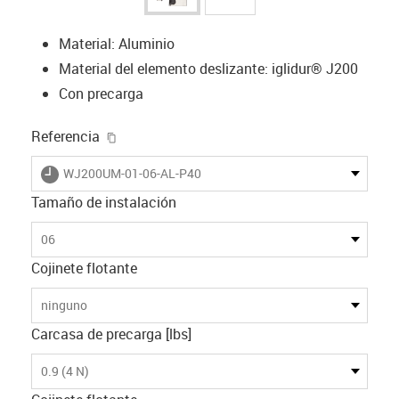
Material: Aluminio
Material del elemento deslizante: iglidur® J200
Con precarga
igus-icon-copy-clipboard
Referencia
igus-icon-lieferzeit
WJ200UM-01-06-AL-P40
Tamaño de instalación
06
Cojinete flotante
ninguno
Carcasa de precarga [lbs]
0.9 (4 N)