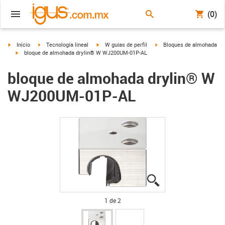
(0)
igus-icon-arrow-right
igus-icon-arrow-right
igus-icon-arrow-right
igus-icon-arrow-right
Inicio
Tecnología lineal
W guías de perfil
Bloques de almohada
igus-icon-arrow-right
bloque de almohada drylin® W WJ200UM-01P-AL
bloque de almohada drylin® W
WJ200UM-01P-AL
igus-icon-lupe
igus-icon-lupe
1 de 2