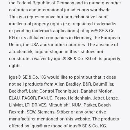
the Federal Republic of Germany and in numerous other
countries and international jurisdictions worldwide.
This is a representative but non-exhaustive list of
intellectual-property rights (e.g. registered trademarks
or pending trademark applications) of igus® SE & Co.
KG or its affiliated companies in Germany, the European
Union, the USA and/or other countries. The absence of
a trademark, logo or slogan in this list does not
constitute a waiver by igus® SE & Co. KG of its property
rights.
igus® SE & Co. KG would like to point out that it does
not sell products from Allen Bradley, B&R, Baumüller,
Beckhoff, Lahr, Control Techniques, Danaher Motion,
ELAU, FAGOR, FANUC, Festo, Heidenhain, Jetter, Lenze,
LinMot, LTi DRiVES, Mitsubishi, NUM, Parker, Bosch
Rexroth, SEW, Siemens, Stöber or any other drive
manufacturer mentioned on this website. The products
offered by igus® are those of igus® SE & Co. KG.