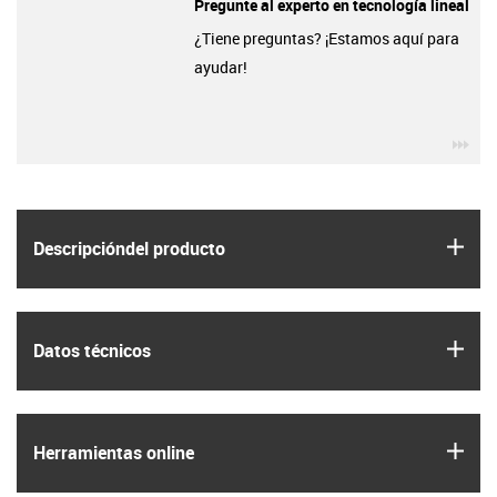
Pregunte al experto en tecnología lineal
¿Tiene preguntas? ¡Estamos aquí para
ayudar!
igu
igus
Descripción­del producto
igus
Datos técnicos
igus
Herramientas online