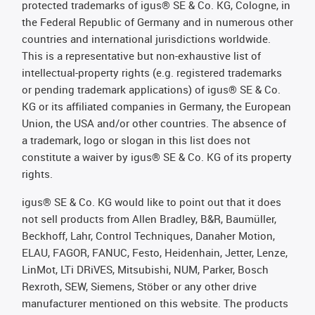
protected trademarks of igus® SE & Co. KG, Cologne, in
the Federal Republic of Germany and in numerous other
countries and international jurisdictions worldwide.
This is a representative but non-exhaustive list of
intellectual-property rights (e.g. registered trademarks
or pending trademark applications) of igus® SE & Co.
KG or its affiliated companies in Germany, the European
Union, the USA and/or other countries. The absence of
a trademark, logo or slogan in this list does not
constitute a waiver by igus® SE & Co. KG of its property
rights.
igus® SE & Co. KG would like to point out that it does
not sell products from Allen Bradley, B&R, Baumüller,
Beckhoff, Lahr, Control Techniques, Danaher Motion,
ELAU, FAGOR, FANUC, Festo, Heidenhain, Jetter, Lenze,
LinMot, LTi DRiVES, Mitsubishi, NUM, Parker, Bosch
Rexroth, SEW, Siemens, Stöber or any other drive
manufacturer mentioned on this website. The products