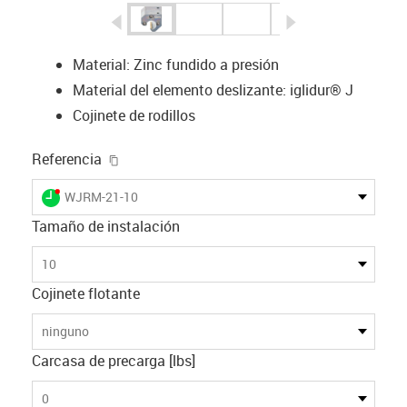
igus-icon-arrow-left
igus-icon-arrow-r
Material: Zinc fundido a presión
Material del elemento deslizante: iglidur® J
Cojinete de rodillos
igus-icon-copy-clipboard
Referencia
igus-icon-lieferzeit-dot
WJRM-21-10
Tamaño de instalación
10
Cojinete flotante
ninguno
Carcasa de precarga [lbs]
0