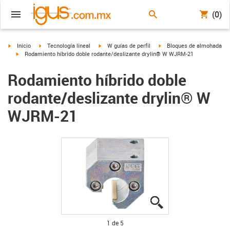
(0)
igus-icon-arrow-right
igus-icon-arrow-right
igus-icon-arrow-right
igus-icon-arrow-right
Inicio
Tecnología lineal
W guías de perfil
Bloques de almohada
igus-icon-arrow-right
Rodamiento híbrido doble rodante/deslizante drylin® W WJRM-21
Rodamiento híbrido doble
rodante/deslizante drylin® W
WJRM-21
igus-icon-lupe
igus-icon-lupe
igus-icon-lupe
igus-icon-lupe
igus-icon-lupe
1 de 5