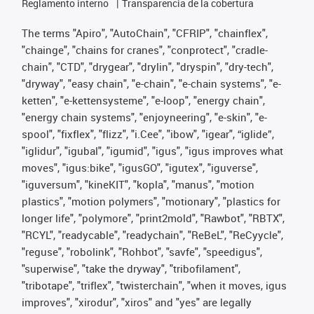
Reglamento interno
Transparencia de la cobertura
The terms "Apiro", "AutoChain", "CFRIP", "chainflex",
"chainge", "chains for cranes", "conprotect", "cradle-
chain", "CTD", "drygear", "drylin", "dryspin", "dry-tech",
"dryway", "easy chain", "e-chain", "e-chain systems", "e-
ketten", "e-kettensysteme", "e-loop", "energy chain",
"energy chain systems", "enjoyneering", "e-skin", "e-
spool", "fixflex", "flizz", "i.Cee", "ibow", "igear", “iglide”,
"iglidur", "igubal", "igumid", "igus", "igus improves what
moves", "igus:bike", "igusGO", "igutex", "iguverse",
"iguversum", "kineKIT", "kopla", "manus", "motion
plastics", "motion polymers", "motionary", "plastics for
longer life", "polymore", "print2mold", "Rawbot", "RBTX",
"RCYL", "readycable", "readychain", "ReBeL", "ReCyycle",
"reguse", "robolink", "Rohbot", "savfe", "speedigus",
"superwise", "take the dryway", "tribofilament",
"tribotape", "triflex", "twisterchain", "when it moves, igus
improves", "xirodur", "xiros" and "yes" are legally