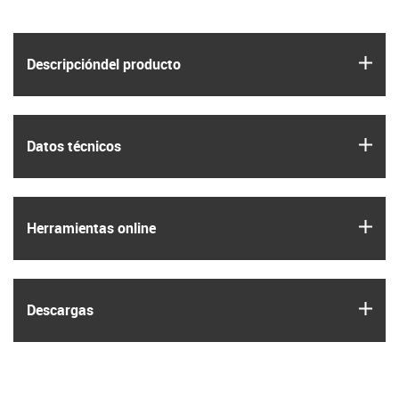
igus
Descripción­del producto
igus
Datos técnicos
igus
Herramientas online
igus
Descargas