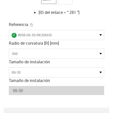
[ID del enlace = " 281 "]
igus-icon-copy-clipboard
Referencia
igus-icon-lieferzeit
WSB-06-30-RK300HS
Radio de curvatura [R] [mm]
300
Tamaño de instalación
06-30
Tamaño de instalación