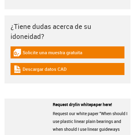
¿Tiene dudas acerca de su
idoneidad?
Solicite una muestra gratuita
igus-icon-gratismuster
Descargar datos CAD
igus-icon-cad-dateien
Request drylin whitepaper here!
Request our white paper “When should I
use plastic linear plain bearings and
when should I use linear guideways