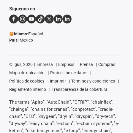
Síguenos en
Idioma:
Español
País:
Mexico
©
igus, 2026
Empresa
Empleos
Prensa
Compras
Mapa de ubicación
Protección de datos
Política de cookies
Imprimir
Términos y condiciones
Reglamento interno
Transparencia de la cobertura
The terms "Apiro", "AutoChain", "CFRIP", "chainflex",
"chainge", "chains for cranes", "conprotect", "cradle-
chain", "CTD", "drygear", "drylin", "dryspin", "dry-tech",
"dryway", "easy chain", "e-chain", "e-chain systems", "e-
ketten", "e-kettensysteme", "e-loop", "energy chain",