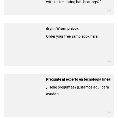
with recirculating ball bearings?”
igu
drylin W samplebox
Order your free samplebox here!
igu
Pregunte al experto en tecnología lineal
¿Tiene preguntas? ¡Estamos aquí para
ayudar!
igu