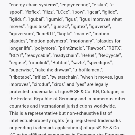
"energy chain systems", "enjoyneering", "e-skin", "e-
spool", "fixflex", "flizz", "i.Cee", "ibow", "igear", “iglide”,
"iglidur", "igubal", "igumid", "igus", "igus improves what
moves", "igus:bike", "igusGO", "igutex", "iguverse",
"iguversum", "kineKIT", "kopla", "manus", "motion
plastics", "motion polymers", "motionary", "plastics for
longer life", "polymore", "print2mold", "Rawbot", "RBTX",
"RCYL", "readycable", "readychain", "ReBeL", "ReCyycle",
"reguse", "robolink", "Rohbot", "savfe", "speedigus",
"superwise", "take the dryway", "tribofilament",
"tribotape", "triflex", "twisterchain", "when it moves, igus
improves", "xirodur", "xiros" and "yes" are legally
protected trademarks of igus® SE & Co. KG, Cologne, in
the Federal Republic of Germany and in numerous other
countries and international jurisdictions worldwide.
This is a representative but non-exhaustive list of
intellectual-property rights (e.g. registered trademarks
or pending trademark applications) of igus® SE & Co.
KG or its affiliated companies in Germany, the European