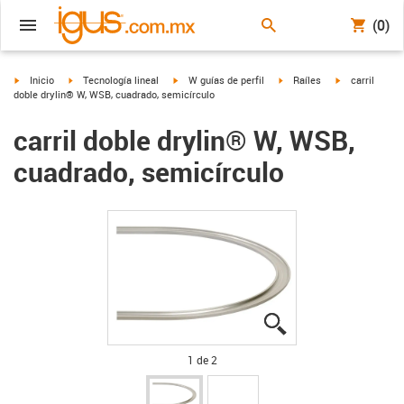
(0)
igus-icon-arrow-right
igus-icon-arrow-right
igus-icon-arrow-right
igus-icon-arrow-right
igus-icon-arro
Inicio
Tecnología lineal
W guías de perfil
Raíles
carril
doble drylin® W, WSB, cuadrado, semicírculo
carril doble drylin® W, WSB,
cuadrado, semicírculo
igus-icon-lupe
igus-icon-lupe
1 de 2