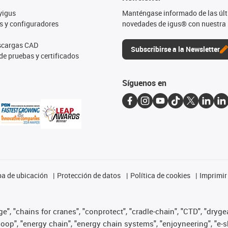
yigus
Manténgase informado de las úl
s y configuradores
novedades de igus® con nuestra 
escargas CAD
Subscribirse a la Newsletter
de pruebas y certificados
Síguenos en
a de ubicación
Protección de datos
Política de cookies
Imprimir
", "chains for cranes", "conprotect", "cradle-chain", "CTD", "drygear"
op", "energy chain", "energy chain systems", "enjoyneering", "e-skin", 