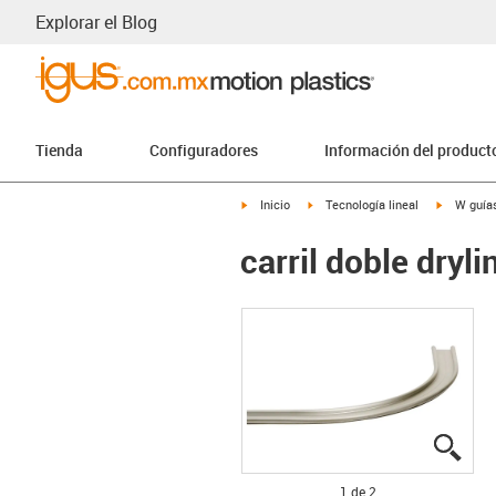
Explorar el Blog
Tienda
Configuradores
Información del product
igus-icon-arrow-right
igus-icon-arrow-right
igus-icon
Inicio
Tecnología lineal
W guías
carril doble dryl
igus
igus
1 de 2