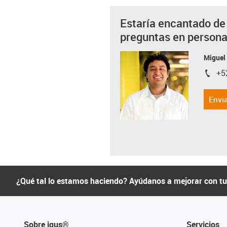
Estaría encantado de
preguntas en person
Miguel
+5
igus-i
Envia
¿Qué tal lo estamos haciendo? Ayúdanos a mejorar con t
Sobre igus®
Servicios