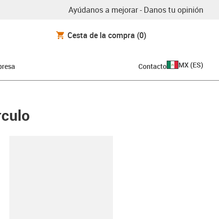
Ayúdanos a mejorar - Danos tu opinión
Cesta de la compra
(0)
MX
(
ES
)
resa
Contacto
rculo
y-clipboard