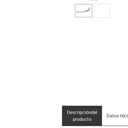
Descripción­del
Datos téc
producto