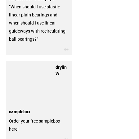
“When should I use plastic
linear plain bearings and
when should I use linear
guideways with recirculating
ball bearings?”
igus-icon-3arrow
drylin
W
samplebox
Order your free samplebox
here!
igus-icon-3arrow