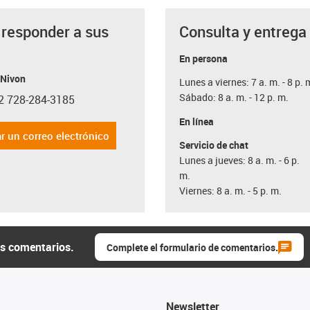
 responder a sus
Consulta y entrega
a
En persona
 Nivon
Lunes a viernes: 7 a. m. - 8 p. 
Sábado: 8 a. m. - 12 p. m.
2 728-284-3185
con-phone
En línea
r un correo electrónico
Servicio de chat
Lunes a jueves: 8 a. m. - 6 p.
m.
Viernes: 8 a. m. - 5 p. m.
us comentarios.
Complete el formulario de comentarios.
Newsletter