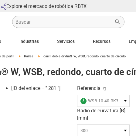
Explore el mercado de robótica RBTX
o
Industrias
Servicios
Recursos
Emp
-arrow-right
igus-icon-arrow-right
igus-icon-arrow-right
 de perfil
Raíles
carril doble drylin® W, WSB, redondo, cuarto de círculo
in® W, WSB, redondo, cuarto de cí
igus-icon-cop
[ID del enlace = " 281 "]
Referencia
igus-icon-lieferzeit
WSB-10-40-RK300QS
Radio de curvatura [R]
[mm]
-icon-lupe
-icon-lupe
300