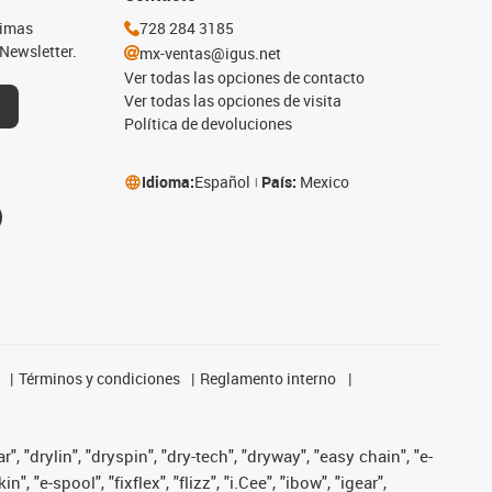
timas
728 284 3185
Newsletter.
mx-ventas@igus.net
Ver todas las opciones de contacto
Ver todas las opciones de visita
Política de devoluciones
Idioma:
Español
País:
Mexico
Términos y condiciones
Reglamento interno
, "drylin", "dryspin", "dry-tech", "dryway", "easy chain", "e-
"e-spool", "fixflex", "flizz", "i.Cee", "ibow", "igear",