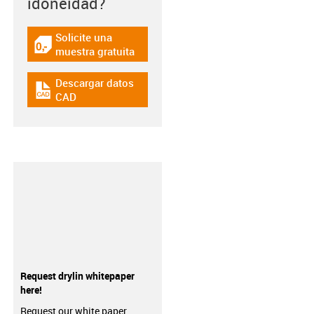
idoneidad?
Solicite una
igus-icon-gratismuster
muestra gratuita
Descargar datos
igus-icon-cad-dateien
CAD
Request drylin whitepaper
here!
Request our white paper