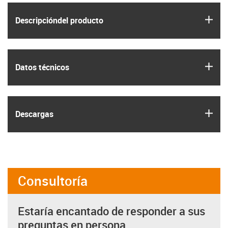
igus
Descripción­del producto
igus
Datos técnicos
igus
Descargas
Consultoría
Estaría encantado de responder a sus
preguntas en persona