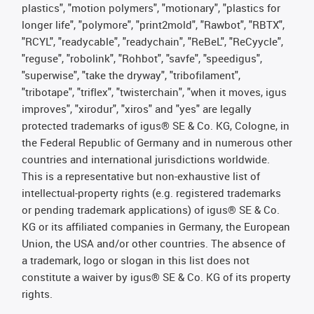
plastics", "motion polymers", "motionary", "plastics for
longer life", "polymore", "print2mold", "Rawbot", "RBTX",
"RCYL", "readycable", "readychain", "ReBeL", "ReCyycle",
"reguse", "robolink", "Rohbot", "savfe", "speedigus",
"superwise", "take the dryway", "tribofilament",
"tribotape", "triflex", "twisterchain", "when it moves, igus
improves", "xirodur", "xiros" and "yes" are legally
protected trademarks of igus® SE & Co. KG, Cologne, in
the Federal Republic of Germany and in numerous other
countries and international jurisdictions worldwide.
This is a representative but non-exhaustive list of
intellectual-property rights (e.g. registered trademarks
or pending trademark applications) of igus® SE & Co.
KG or its affiliated companies in Germany, the European
Union, the USA and/or other countries. The absence of
a trademark, logo or slogan in this list does not
constitute a waiver by igus® SE & Co. KG of its property
rights.