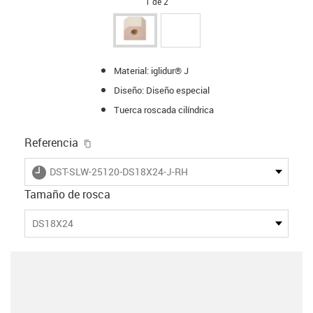
1 de 2
Material: iglidur® J
Diseño: Diseño especial
Tuerca roscada cilíndrica
igus-icon-copy-clipboard
Referencia
igus-icon-lieferzeit
DST-SLW-25120-DS18X24-J-RH
Tamaño de rosca
DS18X24