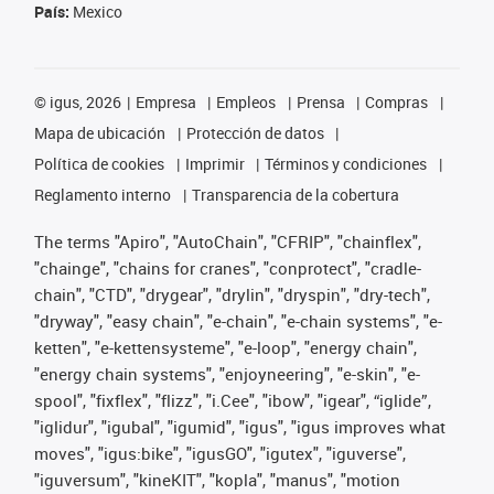
País:
Mexico
©
igus, 2026
Empresa
Empleos
Prensa
Compras
Mapa de ubicación
Protección de datos
Política de cookies
Imprimir
Términos y condiciones
Reglamento interno
Transparencia de la cobertura
The terms "Apiro", "AutoChain", "CFRIP", "chainflex",
"chainge", "chains for cranes", "conprotect", "cradle-
chain", "CTD", "drygear", "drylin", "dryspin", "dry-tech",
"dryway", "easy chain", "e-chain", "e-chain systems", "e-
ketten", "e-kettensysteme", "e-loop", "energy chain",
"energy chain systems", "enjoyneering", "e-skin", "e-
spool", "fixflex", "flizz", "i.Cee", "ibow", "igear", “iglide”,
"iglidur", "igubal", "igumid", "igus", "igus improves what
moves", "igus:bike", "igusGO", "igutex", "iguverse",
"iguversum", "kineKIT", "kopla", "manus", "motion