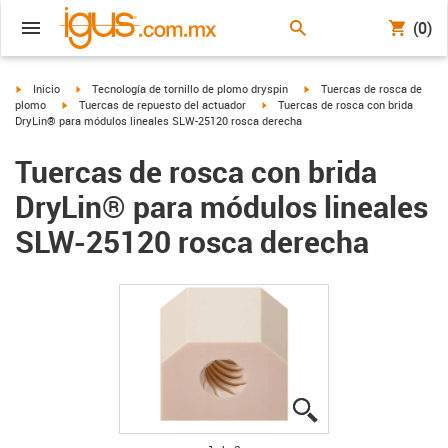
(0)
igus-icon-arrow-right
igus-icon-arrow-right
igus-icon-arrow-right
Inicio
Tecnología de tornillo de plomo dryspin
Tuercas de rosca de
igus-icon-arrow-right
igus-icon-arrow-right
plomo
Tuercas de repuesto del actuador
Tuercas de rosca con brida
DryLin® para módulos lineales SLW-25120 rosca derecha
Tuercas de rosca con brida
DryLin® para módulos lineales
SLW-25120 rosca derecha
igus-icon-lupe
igus-icon-lupe