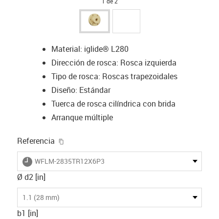
1 de 2
Material: iglide® L280
Dirección de rosca: Rosca izquierda
Tipo de rosca: Roscas trapezoidales
Diseño: Estándar
Tuerca de rosca cilíndrica con brida
Arranque múltiple
igus-icon-copy-clipboard
Referencia
igus-icon-lieferzeit
WFLM-2835TR12X6P3
Ø d2 [in]
1.1 (28 mm)
b1 [in]