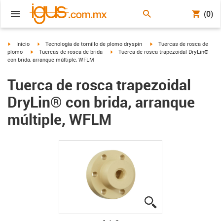
(0)
igus-icon-arrow-right
igus-icon-arrow-right
igus-icon-arrow-right
Inicio
Tecnología de tornillo de plomo dryspin
Tuercas de rosca de
igus-icon-arrow-right
igus-icon-arrow-right
plomo
Tuercas de rosca de brida
Tuerca de rosca trapezoidal DryLin®
con brida, arranque múltiple, WFLM
Tuerca de rosca trapezoidal
DryLin® con brida, arranque
múltiple, WFLM
igus-icon-lupe
igus-icon-lupe