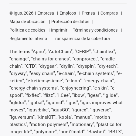
©
igus, 2026
Empresa
Empleos
Prensa
Compras
Mapa de ubicación
Protección de datos
Política de cookies
Imprimir
Términos y condiciones
Reglamento interno
Transparencia de la cobertura
The terms "Apiro", "AutoChain", "CFRIP", "chainflex",
"chainge", "chains for cranes", "conprotect", "cradle-
chain", "CTD", "drygear", "drylin", "dryspin", "dry-tech",
"dryway", "easy chain", "e-chain", "e-chain systems", "e-
ketten", "e-kettensysteme", "e-loop", "energy chain",
"energy chain systems", "enjoyneering", "e-skin", "e-
spool", "fixflex", "flizz", "i.Cee", "ibow", "igear", “iglide”,
"iglidur", "igubal", "igumid", "igus", "igus improves what
moves", "igus:bike", "igusGO", "igutex", "iguverse",
"iguversum", "kineKIT", "kopla", "manus", "motion
plastics", "motion polymers", "motionary", "plastics for
longer life", "polymore", "print2mold", "Rawbot", "RBTX",