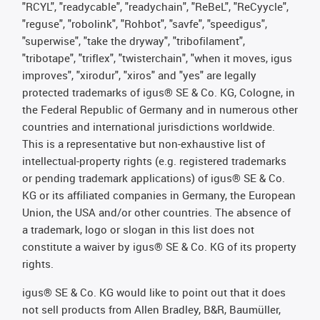
"RCYL", "readycable", "readychain", "ReBeL", "ReCyycle",
"reguse", "robolink", "Rohbot", "savfe", "speedigus",
"superwise", "take the dryway", "tribofilament",
"tribotape", "triflex", "twisterchain", "when it moves, igus
improves", "xirodur", "xiros" and "yes" are legally
protected trademarks of igus® SE & Co. KG, Cologne, in
the Federal Republic of Germany and in numerous other
countries and international jurisdictions worldwide.
This is a representative but non-exhaustive list of
intellectual-property rights (e.g. registered trademarks
or pending trademark applications) of igus® SE & Co.
KG or its affiliated companies in Germany, the European
Union, the USA and/or other countries. The absence of
a trademark, logo or slogan in this list does not
constitute a waiver by igus® SE & Co. KG of its property
rights.
igus® SE & Co. KG would like to point out that it does
not sell products from Allen Bradley, B&R, Baumüller,