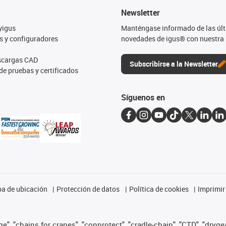
Newsletter
yigus
Manténgase informado de las úl
s y configuradores
novedades de igus® con nuestra 
escargas CAD
Subscribirse a la Newsletter
de pruebas y certificados
Síguenos en
a de ubicación
Protección de datos
Política de cookies
Imprimir
", "chains for cranes", "conprotect", "cradle-chain", "CTD", "drygear"