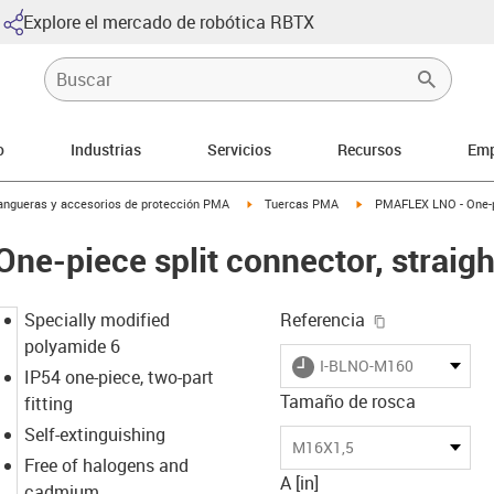
Explore el mercado de robótica RBTX
o
Industrias
Servicios
Recursos
Emp
icon-arrow-right
igus-icon-arrow-right
igus-icon-arrow-right
ngueras y accesorios de protección PMA
Tuercas PMA
PMAFLEX LNO - One-pi
e-piece split connector, straigh
igus-icon-cop
Specially modified
Referencia
polyamide 6
igus-icon-lieferzeit
I-BLNO-M160
IP54 one-piece, two-part
Tamaño de rosca
fitting
Self-extinguishing
M16X1,5
Free of halogens and
A [in]
cadmium