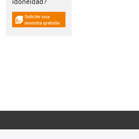
idoneidad?
Solicite una
igus-icon-gratismuster
muestra gratuita