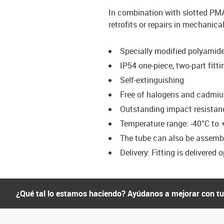
In combination with slotted PMA
retrofits or repairs in mechanica
Specially modified polyamid
IP54 one-piece, two-part fitti
Self-extinguishing
Free of halogens and cadmi
Outstanding impact resistan
Temperature range: -40°C to 
The tube can also be assembl
Delivery: Fitting is delivered 
¿Qué tal lo estamos haciendo? Ayúdanos a mejorar con t