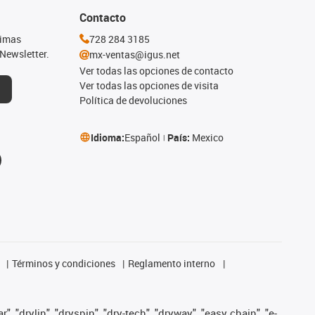
Contacto
timas
728 284 3185
Newsletter.
mx-ventas@igus.net
Ver todas las opciones de contacto
Ver todas las opciones de visita
Política de devoluciones
Idioma:
Español
País:
Mexico
Términos y condiciones
Reglamento interno
, "drylin", "dryspin", "dry-tech", "dryway", "easy chain", "e-