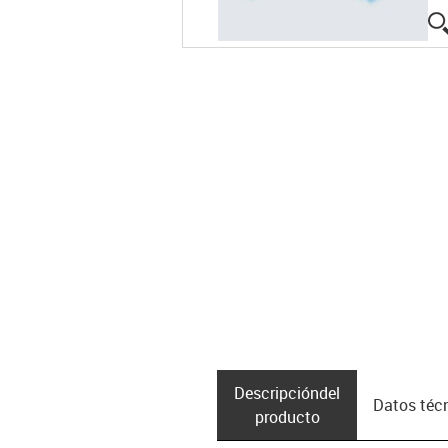
Descripción­del
Datos téc
producto