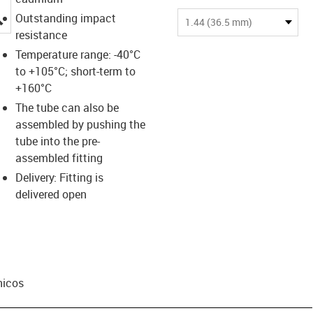
igus-icon-lupe
Outstanding impact
1.44 (36.5 mm)
resistance
Temperature range: -40°C
to +105°C; short-term to
+160°C
The tube can also be
assembled by pushing the
tube into the pre-
assembled fitting
Delivery: Fitting is
delivered open
nicos