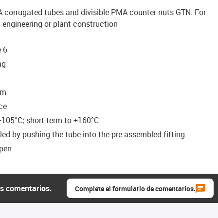
 corrugated tubes and divisible PMA counter nuts GTN. For
l engineering or plant construction
e 6
ng
um
ce
+105°C; short-term to +160°C
ed by pushing the tube into the pre-assembled fitting
open
us comentarios.
Complete el formulario de comentarios.