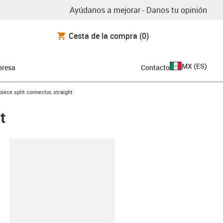
Ayúdanos a mejorar - Danos tu opinión
Cesta de la compra
(0)
MX
(
ES
)
resa
Contacto
ece split connector, straight
t
y-clipboard