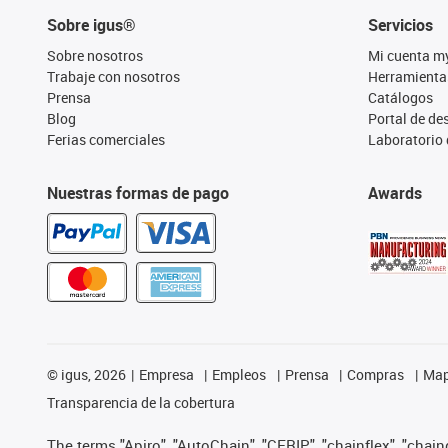
Sobre igus®
Servicios
Sobre nosotros
Mi cuenta m
Trabaje con nosotros
Herramienta
Prensa
Catálogos
Blog
Portal de d
Ferias comerciales
Laboratorio 
Nuestras formas de pago
Awards
©
igus, 2026
Empresa
Empleos
Prensa
Compras
Map
Transparencia de la cobertura
The terms "Apiro", "AutoChain", "CFRIP", "chainflex", "chainge