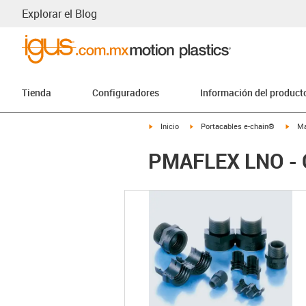
Explorar el Blog
Tienda
Configuradores
Información del product
igus-icon-arrow-right
igus-icon-arrow-right
igus-
Inicio
Portacables e-chain®
Ma
PMAFLEX LNO - On