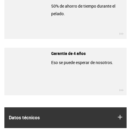
50% de ahorro de tiempo durante el
pelado.
igu
Garantía de 4 años
Eso se puede esperar de nosotros.
igu
igus
Datos técnicos