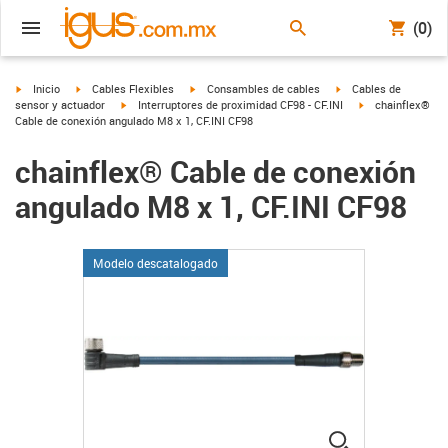
(0)
igus-icon-arrow-right
igus-icon-arrow-right
igus-icon-arrow-right
igus-icon-arrow-right
Inicio
Cables Flexibles
Consambles de cables
Cables de
igus-icon-arrow-right
igus-icon-arrow-r
sensor y actuador
Interruptores de proximidad CF98 - CF.INI
chainflex®
Cable de conexión angulado M8 x 1, CF.INI CF98
chainflex® Cable de conexión
angulado M8 x 1, CF.INI CF98
Modelo descatalogado
igus-icon-lup