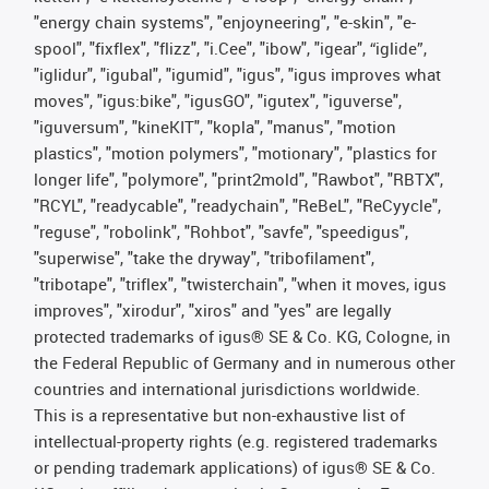
"energy chain systems", "enjoyneering", "e-skin", "e-
spool", "fixflex", "flizz", "i.Cee", "ibow", "igear", “iglide”,
"iglidur", "igubal", "igumid", "igus", "igus improves what
moves", "igus:bike", "igusGO", "igutex", "iguverse",
"iguversum", "kineKIT", "kopla", "manus", "motion
plastics", "motion polymers", "motionary", "plastics for
longer life", "polymore", "print2mold", "Rawbot", "RBTX",
"RCYL", "readycable", "readychain", "ReBeL", "ReCyycle",
"reguse", "robolink", "Rohbot", "savfe", "speedigus",
"superwise", "take the dryway", "tribofilament",
"tribotape", "triflex", "twisterchain", "when it moves, igus
improves", "xirodur", "xiros" and "yes" are legally
protected trademarks of igus® SE & Co. KG, Cologne, in
the Federal Republic of Germany and in numerous other
countries and international jurisdictions worldwide.
This is a representative but non-exhaustive list of
intellectual-property rights (e.g. registered trademarks
or pending trademark applications) of igus® SE & Co.