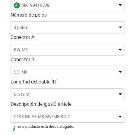
igus-icon-lieferzeit
MAT90410309
Número de polos
3 polos
Conector A
BW, M8
Conector B
SG, M8
Longitud del cable [ft]
6.6 (2 m)
Descripción de igus® article
CF98.INI-P3-M8-BW/M8-SG-2
Este producto está descatalogado.
igus-icon-info