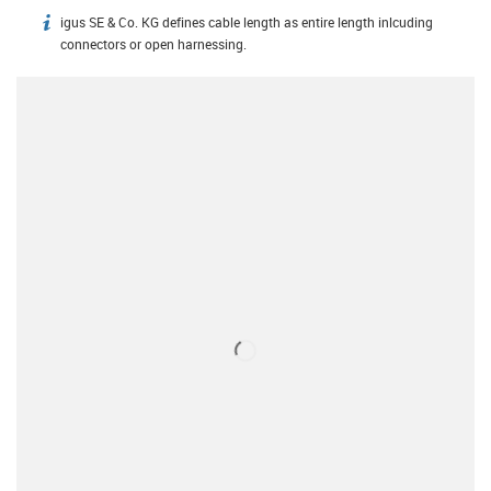
igus SE & Co. KG defines cable length as entire length inlcuding
igus-icon-info
connectors or open harnessing.