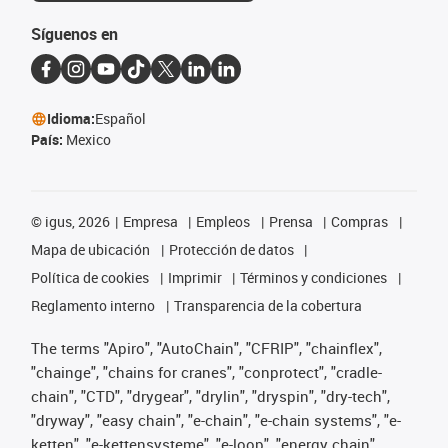
Síguenos en
Idioma:
Español
País:
Mexico
©
igus, 2026
Empresa
Empleos
Prensa
Compras
Mapa de ubicación
Protección de datos
Política de cookies
Imprimir
Términos y condiciones
Reglamento interno
Transparencia de la cobertura
The terms "Apiro", "AutoChain", "CFRIP", "chainflex",
"chainge", "chains for cranes", "conprotect", "cradle-
chain", "CTD", "drygear", "drylin", "dryspin", "dry-tech",
"dryway", "easy chain", "e-chain", "e-chain systems", "e-
ketten", "e-kettensysteme", "e-loop", "energy chain",