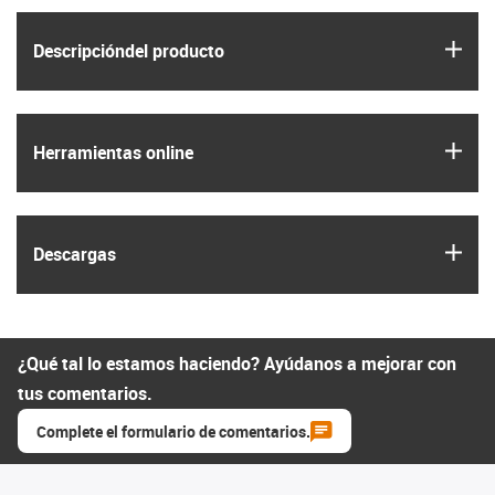
igus
Descripción­del producto
igus
Herramientas online
igus
Descargas
¿Qué tal lo estamos haciendo? Ayúdanos a mejorar con
tus comentarios.
Complete el formulario de comentarios.