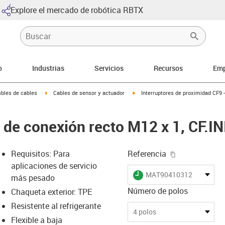
Explore el mercado de robótica RBTX
o
Industrias
Servicios
Recursos
Emp
arrow-right
igus-icon-arrow-right
igus-icon-arrow-right
bles de cables
Cables de sensor y actuador
Interruptores de proximidad CF9 -
 de conexión recto M12 x 1, CF.IN
igus-icon-cop
Requisitos: Para
Referencia
aplicaciones de servicio
igus-icon-lieferzeit
MAT90410312
más pesado
Número de polos
Chaqueta exterior: TPE
Resistente al refrigerante
-icon-lupe
-icon-lupe
4 polos
Flexible a baja