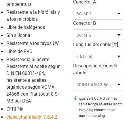
Conector A
temperatura
Resistente a la hidrólisis y
BG, M12
a los microbios
Conector B
Libre de halógenos
Sin silicona
SG, M12
Resistente a los rayos UV
Longitud del cable [ft]
Libre de PVC
6.6 (2 m)
Resistencia al aceite:
Descripción de igus®
Resistente al aceite según
article
DIN EN 60811-404,
resistente a aceites
CF.INI-P4-M12-BG/M12-SG-2
orgánicos según VDMA
24568 con Plantocut 8 S-
igus SE & Co. KG defines
igus-icon-info
MB por DEA
cable length as entire length
CFRIP®
inlcuding connectors or
open harnessing.
clase chainflex®: 7.6.4.2