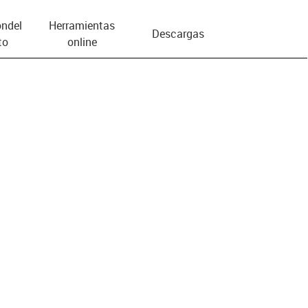
n­del
Herramientas
Descargas
to
online