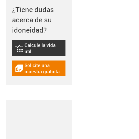
¿Tiene dudas
acerca de su
idoneidad?
Calcule la vida
igus-icon-lebensdauerrechner
útil
Solicite una
igus-icon-gratismuster
muestra gratuita