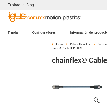
Explorar el Blog
Tienda
Configuradores
Información del product
igus-icon-arrow-right
igus-icon-arrow-right
igus-icon-
Inicio
Cables Flexibles
Consam
recto M12 x 1, CF.INI CF9
chainflex® Cable
igus
igus