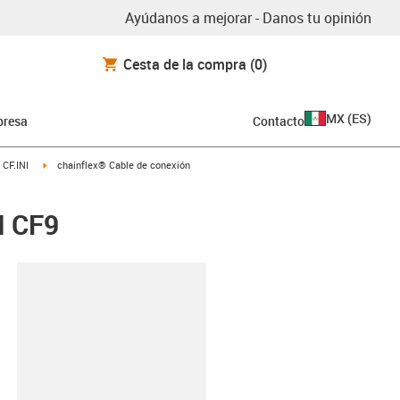
Ayúdanos a mejorar - Danos tu opinión
Cesta de la compra
(0)
MX
(
ES
)
resa
Contacto
igus-icon-arrow-right
 CF.INI
chainflex® Cable de conexión
I CF9
y-clipboard