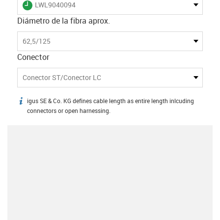
igus-icon-lieferzeit
LWL9040094
Diámetro de la fibra aprox.
62,5/125
Conector
Conector ST/Conector LC
igus SE & Co. KG defines cable length as entire length inlcuding
igus-icon-info
connectors or open harnessing.