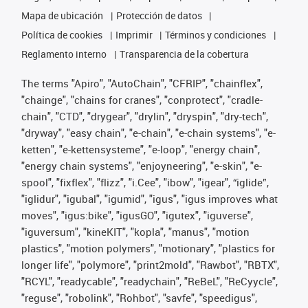
Mapa de ubicación
Protección de datos
Política de cookies
Imprimir
Términos y condiciones
Reglamento interno
Transparencia de la cobertura
The terms "Apiro", "AutoChain", "CFRIP", "chainflex",
"chainge", "chains for cranes", "conprotect", "cradle-
chain", "CTD", "drygear", "drylin", "dryspin", "dry-tech",
"dryway", "easy chain", "e-chain", "e-chain systems", "e-
ketten", "e-kettensysteme", "e-loop", "energy chain",
"energy chain systems", "enjoyneering", "e-skin", "e-
spool", "fixflex", "flizz", "i.Cee", "ibow", "igear", “iglide”,
"iglidur", "igubal", "igumid", "igus", "igus improves what
moves", "igus:bike", "igusGO", "igutex", "iguverse",
"iguversum", "kineKIT", "kopla", "manus", "motion
plastics", "motion polymers", "motionary", "plastics for
longer life", "polymore", "print2mold", "Rawbot", "RBTX",
"RCYL", "readycable", "readychain", "ReBeL", "ReCyycle",
"reguse", "robolink", "Rohbot", "savfe", "speedigus",