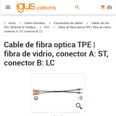
(0)
igus-icon-arrow-right
igus-icon-arrow-right
igus-icon-arrow-right
igus-icon-arrow-right
Inicio
Cables Flexibles
Consambles de cables
Cables de red -
igus-icon-arrow-right
igus-icon-arrow-right
FOC, Ethernet & Fieldbus
FOC
Cable de fibra optica TPE | fibra de vidrio,
conector A: ST, conector B: LC
Cable de fibra optica TPE |
fibra de vidrio, conector A: ST,
conector B: LC
igus-icon-lupe
igus-icon-lupe