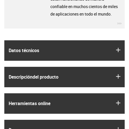
confiable en muchos cientos de miles
de aplicaciones en todo el mundo.
igu
igus
Datos técnicos
igus
Descripción­del producto
igus
Herramientas online
igus