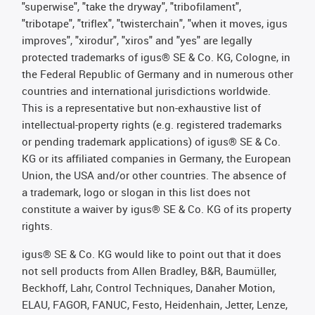
"superwise", "take the dryway", "tribofilament",
"tribotape", "triflex", "twisterchain", "when it moves, igus
improves", "xirodur", "xiros" and "yes" are legally
protected trademarks of igus® SE & Co. KG, Cologne, in
the Federal Republic of Germany and in numerous other
countries and international jurisdictions worldwide.
This is a representative but non-exhaustive list of
intellectual-property rights (e.g. registered trademarks
or pending trademark applications) of igus® SE & Co.
KG or its affiliated companies in Germany, the European
Union, the USA and/or other countries. The absence of
a trademark, logo or slogan in this list does not
constitute a waiver by igus® SE & Co. KG of its property
rights.
igus® SE & Co. KG would like to point out that it does
not sell products from Allen Bradley, B&R, Baumüller,
Beckhoff, Lahr, Control Techniques, Danaher Motion,
ELAU, FAGOR, FANUC, Festo, Heidenhain, Jetter, Lenze,