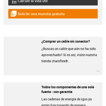
Calcule la vida útil
igus-icon-lebensdauerrechner
Solicite una muestra gratuita
igus-icon-gratismuster
¿Comprar un cable sin conector?
¿Buscas un cable que aún no ha sido
aprovechado? Si es así, visite nuestra
tienda chainflex®.
igu
Todos los componentes de una sola
fuente - con garantía
Las cadenas de energía de igus ya
están funcionando de manera