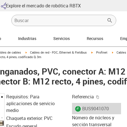
Explore el mercado de robótica RBTX
o
Industrias
Servicios
Recursos
Emp
arrow-right
igus-icon-arrow-right
igus-icon-arrow-right
igus-icon
bles de cables
Cables de red - FOC, Ethernet & Fieldbus
Profinet
Cables 
ecto, 4 pines, codificado D, 3m
enganados, PVC, conector A: M12 r
ector B: M12 recto, 4 pines, codi
igus-icon-cop
Requisitos: Para
Referencia
aplicaciones de servicio
igus-icon-lieferzeit
BUS9041070
medio
Número de núcleos y
Chaqueta exterior: PVC
sección transversal
Escudo general