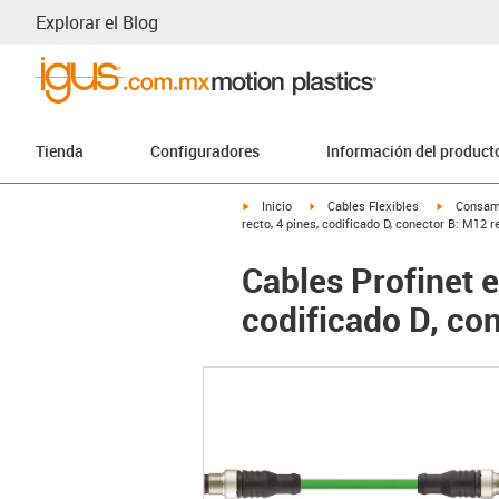
Explorar el Blog
Tienda
Configuradores
Información del product
igus-icon-arrow-right
igus-icon-arrow-right
igus-icon-
Inicio
Cables Flexibles
Consam
recto, 4 pines, codificado D, conector B: M12 r
Cables Profinet 
codificado D, con