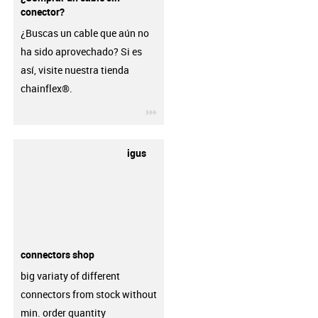
conector?
¿Buscas un cable que aún no
ha sido aprovechado? Si es
así, visite nuestra tienda
chainflex®.
igus-icon-3arrow
igus
connectors shop
big variaty of different
connectors from stock without
min. order quantity