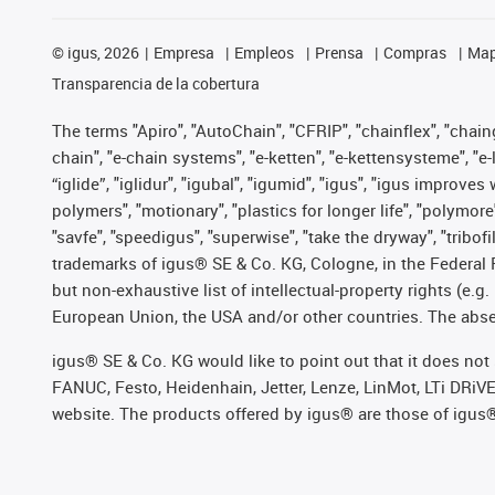
©
igus, 2026
Empresa
Empleos
Prensa
Compras
Map
Transparencia de la cobertura
The terms "Apiro", "AutoChain", "CFRIP", "chainflex", "chainge
chain", "e-chain systems", "e-ketten", "e-kettensysteme", "e-lo
“iglide”, "iglidur", "igubal", "igumid", "igus", "igus improv
polymers", "motionary", "plastics for longer life", "polymore
"savfe", "speedigus", "superwise", "take the dryway", "tribofi
trademarks of igus® SE & Co. KG, Cologne, in the Federal 
but non-exhaustive list of intellectual-property rights (e.
European Union, the USA and/or other countries. The absenc
igus® SE & Co. KG would like to point out that it does no
FANUC, Festo, Heidenhain, Jetter, Lenze, LinMot, LTi DRiV
website. The products offered by igus® are those of igus