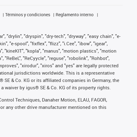
Términos y condiciones
Reglamento interno
, "drylin", "dryspin", "dry-tech", "dryway", "easy chain", "e-
"e-spool", "fixflex", "flizz", "i.Cee", "ibow", "igear",
m", "kineKIT", "kopla", "manus", "motion plastics", "motion
", "ReBeL", "ReCyycle", "reguse", "robolink", "Rohbot",
improves", "xirodur", "xiros" and "yes" are legally protected
onal jurisdictions worldwide. This is a representative
s® SE & Co. KG or its affiliated companies in Germany, the
a waiver by igus® SE & Co. KG of its property rights.
r, Control Techniques, Danaher Motion, ELAU, FAGOR,
 or any other drive manufacturer mentioned on this