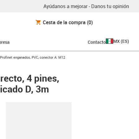
Ayúdanos a mejorar - Danos tu opinión
Cesta de la compra
(0)
MX
(
ES
)
resa
Contacto
-arrow-right
Profinet enganados, PVC, conector A: M12
ecto, 4 pines,
ficado D, 3m
y-clipboard