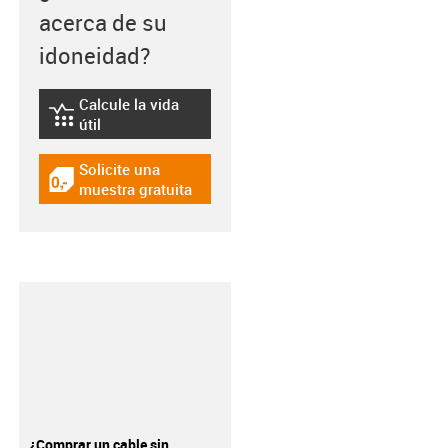
acerca de su
idoneidad?
Calcule la vida
igus-icon-lebensdauerrechner
útil
Solicite una
igus-icon-gratismuster
muestra gratuita
¿Comprar un cable sin