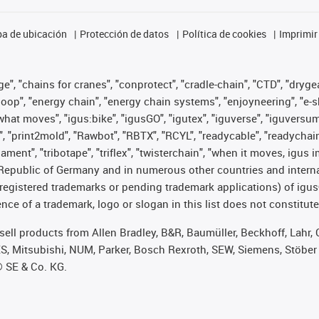
a de ubicación
Protección de datos
Política de cookies
Imprimir
", "chains for cranes", "conprotect", "cradle-chain", "CTD", "drygear"
op", "energy chain", "energy chain systems", "enjoyneering", "e-skin", 
es what moves", "igus:bike", "igusGO", "igutex", "iguverse", "iguversu
", "print2mold", "Rawbot", "RBTX", "RCYL", "readycable", "readychain
lament", "tribotape", "triflex", "twisterchain", "when it moves, igus 
Republic of Germany and in numerous other countries and internati
g. registered trademarks or pending trademark applications) of igu
e of a trademark, logo or slogan in this list does not constitute 
t sell products from Allen Bradley, B&R, Baumüller, Beckhoff, Lah
ES, Mitsubishi, NUM, Parker, Bosch Rexroth, SEW, Siemens, Stöber
® SE & Co. KG.