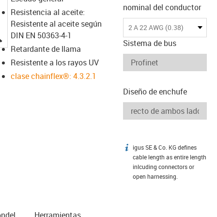
nominal del conductor
Resistencia al aceite:
Resistente al aceite según
2 A 22 AWG (0.38)
igus-icon-lupe
DIN EN 50363-4-1
Sistema de bus
Retardante de llama
Resistente a los rayos UV
clase chainflex®: 4.3.2.1
Diseño de enchufe
igus SE & Co. KG defines
igus-icon-info
cable length as entire length
inlcuding connectors or
open harnessing.
n­del
Herramientas