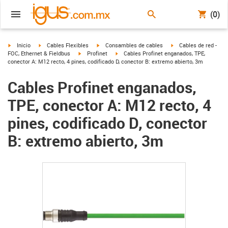
(0)
igus-icon-arrow-right
igus-icon-arrow-right
igus-icon-arrow-right
igus-icon-arrow-right
Inicio
Cables Flexibles
Consambles de cables
Cables de red -
igus-icon-arrow-right
igus-icon-arrow-right
FOC, Ethernet & Fieldbus
Profinet
Cables Profinet enganados, TPE,
conector A: M12 recto, 4 pines, codificado D, conector B: extremo abierto, 3m
Cables Profinet enganados,
TPE, conector A: M12 recto, 4
pines, codificado D, conector
B: extremo abierto, 3m