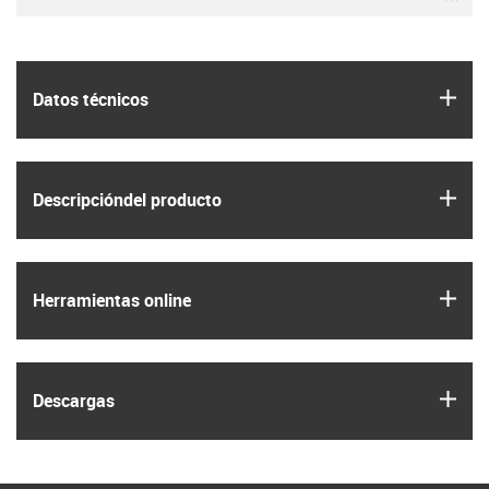
igus
Datos técnicos
igus
Descripción­del producto
igus
Herramientas online
igus
Descargas