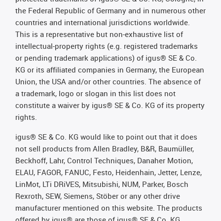
the Federal Republic of Germany and in numerous other
countries and international jurisdictions worldwide.
This is a representative but non-exhaustive list of
intellectual-property rights (e.g. registered trademarks
or pending trademark applications) of igus® SE & Co.
KG or its affiliated companies in Germany, the European
Union, the USA and/or other countries. The absence of
a trademark, logo or slogan in this list does not
constitute a waiver by igus® SE & Co. KG of its property
rights.
igus® SE & Co. KG would like to point out that it does
not sell products from Allen Bradley, B&R, Baumüller,
Beckhoff, Lahr, Control Techniques, Danaher Motion,
ELAU, FAGOR, FANUC, Festo, Heidenhain, Jetter, Lenze,
LinMot, LTi DRiVES, Mitsubishi, NUM, Parker, Bosch
Rexroth, SEW, Siemens, Stöber or any other drive
manufacturer mentioned on this website. The products
offered by igus® are those of igus® SE & Co. KG.