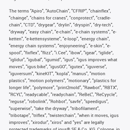
The terms "Apiro", "AutoChain", "CFRIP", "chainflex",
"chainge", "chains for cranes", "conprotect", "cradle-
chain", "CTD", "drygear", "drylin", "dryspin", "dry-tech",
"dryway", "easy chain", "e-chain", "e-chain systems", "e-
ketten", "e-kettensysteme", "e-loop", "energy chain",
"energy chain systems", "enjoyneering", "e-skin", "e-
spool", "fixflex", "flizz", "i.Cee", "ibow", "igear", “iglide”,
"iglidur", "igubal", "igumid", "igus", "igus improves what
moves", "igus:bike", "igusGO", "igutex", "iguverse",
"iguversum", "kineKIT", "kopla", "manus", "motion
plastics", "motion polymers", "motionary", "plastics for
longer life", "polymore", "print2mold", "Rawbot", "RBTX",
"RCYL", "readycable", "readychain", "ReBeL", "ReCyycle",
"reguse", "robolink", "Rohbot", "savfe", "speedigus",
"superwise", "take the dryway", "tribofilament",
"tribotape", "triflex", "twisterchain", "when it moves, igus
improves", "xirodur", "xiros" and "yes" are legally
protected trademarks of igus® SE & Co. KG, Cologne, in