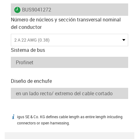
igus-icon-lieferzeit
BUS9041272
Número de núcleos y sección transversal nominal
del conductor
2 A 22 AWG (0.38)
Sistema de bus
Diseño de enchufe
igus SE & Co. KG defines cable length as entire length inlcuding
igus-icon-info
connectors or open harnessing.