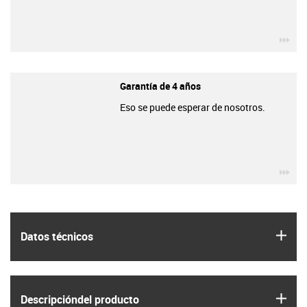
igu
Garantía de 4 años
Eso se puede esperar de nosotros.
igu
igus
Datos técnicos
igus
Descripción­del producto