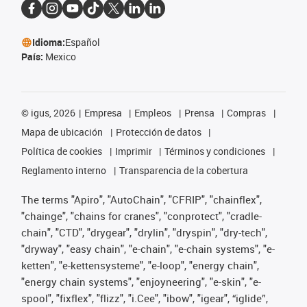
Idioma:
Español
País:
Mexico
©
igus, 2026
Empresa
Empleos
Prensa
Compras
Mapa de ubicación
Protección de datos
Política de cookies
Imprimir
Términos y condiciones
Reglamento interno
Transparencia de la cobertura
The terms "Apiro", "AutoChain", "CFRIP", "chainflex",
"chainge", "chains for cranes", "conprotect", "cradle-
chain", "CTD", "drygear", "drylin", "dryspin", "dry-tech",
"dryway", "easy chain", "e-chain", "e-chain systems", "e-
ketten", "e-kettensysteme", "e-loop", "energy chain",
"energy chain systems", "enjoyneering", "e-skin", "e-
spool", "fixflex", "flizz", "i.Cee", "ibow", "igear", “iglide”,