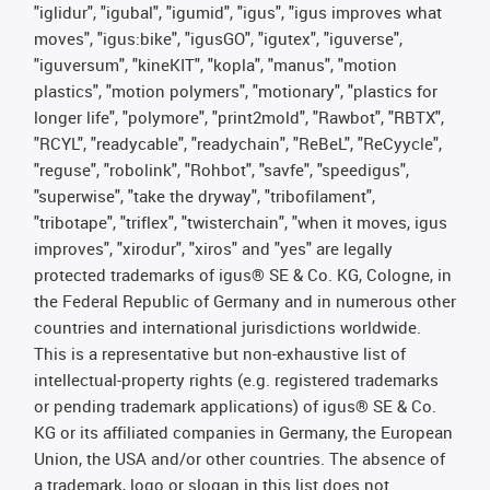
"iglidur", "igubal", "igumid", "igus", "igus improves what
moves", "igus:bike", "igusGO", "igutex", "iguverse",
"iguversum", "kineKIT", "kopla", "manus", "motion
plastics", "motion polymers", "motionary", "plastics for
longer life", "polymore", "print2mold", "Rawbot", "RBTX",
"RCYL", "readycable", "readychain", "ReBeL", "ReCyycle",
"reguse", "robolink", "Rohbot", "savfe", "speedigus",
"superwise", "take the dryway", "tribofilament",
"tribotape", "triflex", "twisterchain", "when it moves, igus
improves", "xirodur", "xiros" and "yes" are legally
protected trademarks of igus® SE & Co. KG, Cologne, in
the Federal Republic of Germany and in numerous other
countries and international jurisdictions worldwide.
This is a representative but non-exhaustive list of
intellectual-property rights (e.g. registered trademarks
or pending trademark applications) of igus® SE & Co.
KG or its affiliated companies in Germany, the European
Union, the USA and/or other countries. The absence of
a trademark, logo or slogan in this list does not