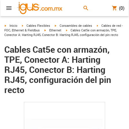
(0)
igus-icon-arrow-right
igus-icon-arrow-right
igus-icon-arrow-right
igus-icon-arrow-right
Inicio
Cables Flexibles
Consambles de cables
Cables de red -
igus-icon-arrow-right
igus-icon-arrow-right
FOC, Ethernet & Fieldbus
Ethernet
Cables Cat5e con armazón, TPE,
Conector A: Harting RJ45, Conector B: Harting RJ45, configuración del pin recto
Cables Cat5e con armazón,
TPE, Conector A: Harting
RJ45, Conector B: Harting
RJ45, configuración del pin
recto