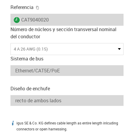
igus-icon-copy-clipboard
Referencia
igus-icon-lieferzeit
CAT9040020
Número de núcleos y sección transversal nominal
del conductor
4 A 26 AWG (0.15)
Sistema de bus
Diseño de enchufe
igus SE & Co. KG defines cable length as entire length inlcuding
igus-icon-info
connectors or open harnessing.