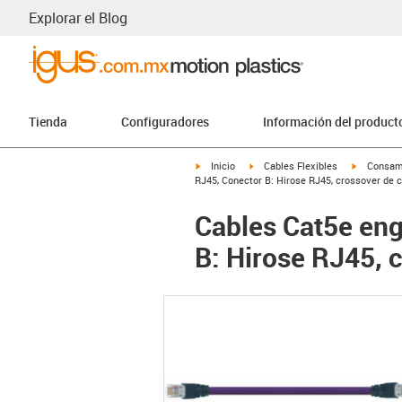
Explorar el Blog
Tienda
Configuradores
Información del product
igus-icon-arrow-right
igus-icon-arrow-right
igus-icon-
Inicio
Cables Flexibles
Consam
RJ45, Conector B: Hirose RJ45, crossover de c
Cables Cat5e eng
B: Hirose RJ45, 