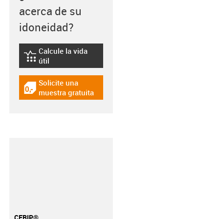
acerca de su
idoneidad?
Calcule la vida
igus-icon-lebensdauerrechner
útil
Solicite una
igus-icon-gratismuster
muestra gratuita
CFRIP®