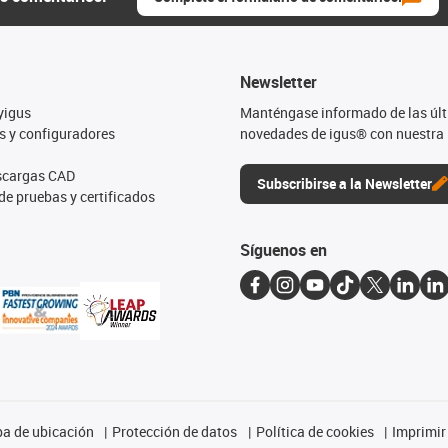
Newsletter
yigus
Manténgase informado de las úl
s y configuradores
novedades de igus® con nuestra 
escargas CAD
Subscribirse a la Newsletter
de pruebas y certificados
Síguenos en
a de ubicación
Protección de datos
Política de cookies
Imprimir