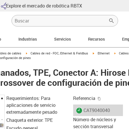
Explore el mercado de robótica RBTX
o
Industrias
Servicios
Recursos
Emp
arrow-right
igus-icon-arrow-right
igus-icon-arrow-right
igus-icon
bles de cables
Cables de red - FOC, Ethernet & Fieldbus
Ethernet
Cables
onfiguración de pines
anados, TPE, Conector A: Hirose
crossover de configuración de pin
igus-icon-cop
Requerimientos: Para
Referencia
aplicaciones de servicio
igus-icon-lieferzeit
CAT9040040
extremadamente pesado
Número de núcleos y
Chaqueta exterior: TPE
sección transversal
Escudo general