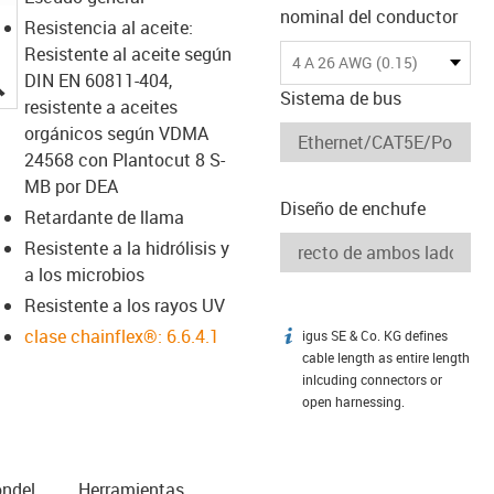
nominal del conductor
Resistencia al aceite:
Resistente al aceite según
4 A 26 AWG (0.15)
igus-icon-lupe
DIN EN 60811-404,
Sistema de bus
resistente a aceites
orgánicos según VDMA
24568 con Plantocut 8 S-
MB por DEA
Diseño de enchufe
Retardante de llama
Resistente a la hidrólisis y
a los microbios
Resistente a los rayos UV
clase chainflex®: 6.6.4.1
igus SE & Co. KG defines
igus-icon-info
cable length as entire length
inlcuding connectors or
open harnessing.
n­del
Herramientas