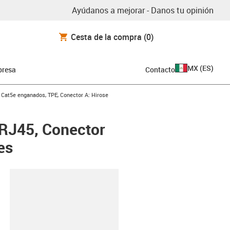
Ayúdanos a mejorar - Danos tu opinión
Cesta de la compra
(0)
MX
(
ES
)
resa
Contacto
-arrow-right
 Cat5e enganados, TPE, Conector A: Hirose
 RJ45, Conector
es
y-clipboard