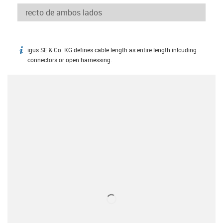
igus SE & Co. KG defines cable length as entire length inlcuding
igus-icon-info
connectors or open harnessing.