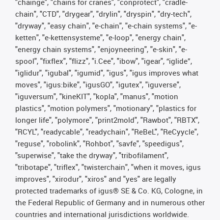
"chainge", "chains for cranes", "conprotect", "cradle-
chain", "CTD", "drygear", "drylin", "dryspin", "dry-tech",
"dryway", "easy chain", "e-chain", "e-chain systems", "e-
ketten", "e-kettensysteme", "e-loop", "energy chain",
"energy chain systems", "enjoyneering", "e-skin", "e-
spool", "fixflex", "flizz", "i.Cee", "ibow", "igear", “iglide”,
"iglidur", "igubal", "igumid", "igus", "igus improves what
moves", "igus:bike", "igusGO", "igutex", "iguverse",
"iguversum", "kineKIT", "kopla", "manus", "motion
plastics", "motion polymers", "motionary", "plastics for
longer life", "polymore", "print2mold", "Rawbot", "RBTX",
"RCYL", "readycable", "readychain", "ReBeL", "ReCyycle",
"reguse", "robolink", "Rohbot", "savfe", "speedigus",
"superwise", "take the dryway", "tribofilament",
"tribotape", "triflex", "twisterchain", "when it moves, igus
improves", "xirodur", "xiros" and "yes" are legally
protected trademarks of igus® SE & Co. KG, Cologne, in
the Federal Republic of Germany and in numerous other
countries and international jurisdictions worldwide.