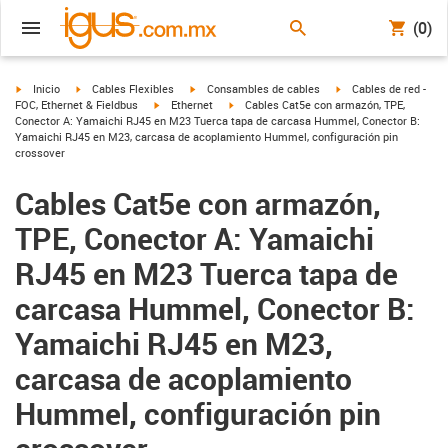
(0)
igus-icon-arrow-right
igus-icon-arrow-right
igus-icon-arrow-right
igus-icon-arrow-right
Inicio
Cables Flexibles
Consambles de cables
Cables de red -
igus-icon-arrow-right
igus-icon-arrow-right
FOC, Ethernet & Fieldbus
Ethernet
Cables Cat5e con armazón, TPE,
Conector A: Yamaichi RJ45 en M23 Tuerca tapa de carcasa Hummel, Conector B:
Yamaichi RJ45 en M23, carcasa de acoplamiento Hummel, configuración pin
crossover
Cables Cat5e con armazón,
TPE, Conector A: Yamaichi
RJ45 en M23 Tuerca tapa de
carcasa Hummel, Conector B:
Yamaichi RJ45 en M23,
carcasa de acoplamiento
Hummel, configuración pin