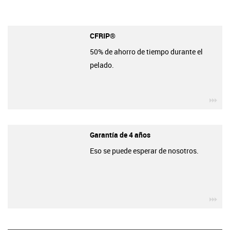
CFRIP®
50% de ahorro de tiempo durante el
pelado.
igu
Garantía de 4 años
Eso se puede esperar de nosotros.
igu