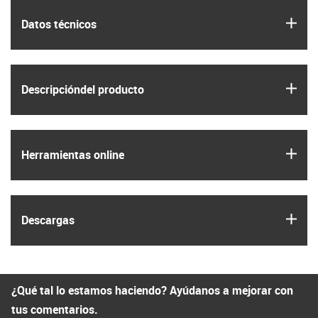
igus
Datos técnicos
igus
Descripción­del producto
igus
Herramientas online
igus
Descargas
¿Qué tal lo estamos haciendo? Ayúdanos a mejorar con
tus comentarios.