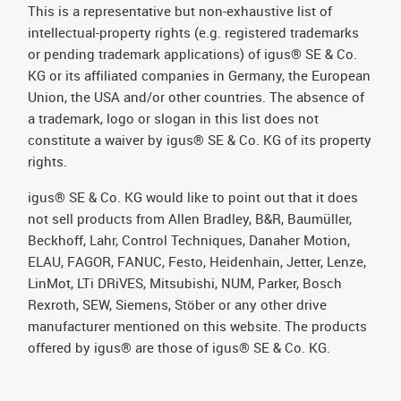
This is a representative but non-exhaustive list of
intellectual-property rights (e.g. registered trademarks
or pending trademark applications) of igus® SE & Co.
KG or its affiliated companies in Germany, the European
Union, the USA and/or other countries. The absence of
a trademark, logo or slogan in this list does not
constitute a waiver by igus® SE & Co. KG of its property
rights.
igus® SE & Co. KG would like to point out that it does
not sell products from Allen Bradley, B&R, Baumüller,
Beckhoff, Lahr, Control Techniques, Danaher Motion,
ELAU, FAGOR, FANUC, Festo, Heidenhain, Jetter, Lenze,
LinMot, LTi DRiVES, Mitsubishi, NUM, Parker, Bosch
Rexroth, SEW, Siemens, Stöber or any other drive
manufacturer mentioned on this website. The products
offered by igus® are those of igus® SE & Co. KG.