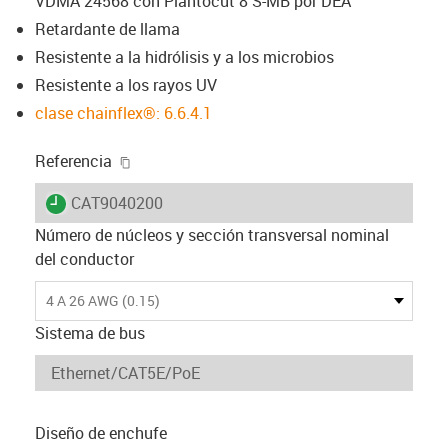
VDMA 24568 con Plantocut 8 S-MB por DEA
Retardante de llama
Resistente a la hidrólisis y a los microbios
Resistente a los rayos UV
clase chainflex®: 6.6.4.1
igus-icon-copy-clipboard
Referencia
igus-icon-lieferzeit
CAT9040200
Número de núcleos y sección transversal nominal
del conductor
4 A 26 AWG (0.15)
Sistema de bus
Diseño de enchufe