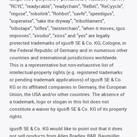
"RCYL", "readycable", "readychain", "ReBeL", "ReCyycle",
"reguse", "robolink", "Rohbot", "savfe", "speedigus",
"superwise", "take the dryway", "tribofilament",
"tribotape", "triflex", "twisterchain", "when it moves, igus
improves", "xirodur", "xiros" and "yes" are legally
protected trademarks of igus® SE & Co. KG, Cologne, in
the Federal Republic of Germany and in numerous other
countries and international jurisdictions worldwide.
This is a representative but non-exhaustive list of
intellectual-property rights (e.g. registered trademarks
or pending trademark applications) of igus® SE & Co.
KG or its affiliated companies in Germany, the European
Union, the USA and/or other countries. The absence of
a trademark, logo or slogan in this list does not
constitute a waiver by igus® SE & Co. KG of its property
rights.
igus® SE & Co. KG would like to point out that it does
not sell products from Allen Bradley, B&R, Baumüller,