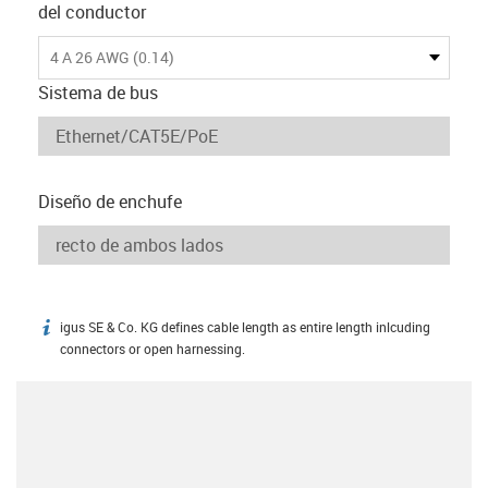
del conductor
4 A 26 AWG (0.14)
Sistema de bus
Diseño de enchufe
igus SE & Co. KG defines cable length as entire length inlcuding
igus-icon-info
connectors or open harnessing.