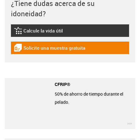
¿Tiene dudas acerca de su
idoneidad?
Calcule la vida útil
igus-icon-lebensdauerrechner
Solicite una muestra gratuita
igus-icon-gratismuster
CFRIP®
50% de ahorro de tiempo durante el
pelado.
igu