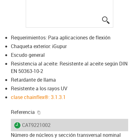
igus-icon-lup
Requerimientos: Para aplicaciones de flexión
Chaqueta exterior: iGupur
Escudo general
Resistencia al aceite: Resistente al aceite según DIN
EN 50363-10-2
Retardante de llama
Resistente a los rayos UV
clase chainflex®: 3.1.3.1
igus-icon-copy-clipboard
Referencia
igus-icon-lieferzeit
CAT9221002
Número de núcleos y sección transversal nominal