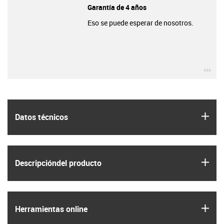
Garantía de 4 años
Eso se puede esperar de nosotros.
igu
igus
Datos técnicos
igus
Descripción­del producto
igus
Herramientas online