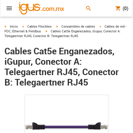
(0)
igus-icon-arrow-right
igus-icon-arrow-right
igus-icon-arrow-right
igus-icon-arrow-right
Inicio
Cables Flexibles
Consambles de cables
Cables de red -
igus-icon-arrow-right
FOC, Ethernet & Fieldbus
Cables Cat5e Enganezados, iGupur, Conector A:
Telegaertner RJ45, Conector B: Telegaertner RJ45
Cables Cat5e Enganezados,
iGupur, Conector A:
Telegaertner RJ45, Conector
B: Telegaertner RJ45