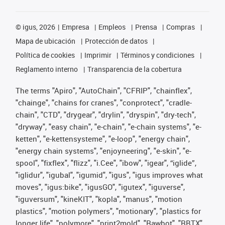
©
igus, 2026
Empresa
Empleos
Prensa
Compras
Mapa de ubicación
Protección de datos
Política de cookies
Imprimir
Términos y condiciones
Reglamento interno
Transparencia de la cobertura
The terms "Apiro", "AutoChain", "CFRIP", "chainflex",
"chainge", "chains for cranes", "conprotect", "cradle-
chain", "CTD", "drygear", "drylin", "dryspin", "dry-tech",
"dryway", "easy chain", "e-chain", "e-chain systems", "e-
ketten", "e-kettensysteme", "e-loop", "energy chain",
"energy chain systems", "enjoyneering", "e-skin", "e-
spool", "fixflex", "flizz", "i.Cee", "ibow", "igear", “iglide”,
"iglidur", "igubal", "igumid", "igus", "igus improves what
moves", "igus:bike", "igusGO", "igutex", "iguverse",
"iguversum", "kineKIT", "kopla", "manus", "motion
plastics", "motion polymers", "motionary", "plastics for
longer life", "polymore", "print2mold", "Rawbot", "RBTX",