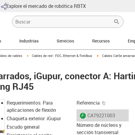
Explore el mercado de robótica RBTX
o
Industrias
Servicios
Recursos
Emp
arrow-right
igus-icon-arrow-right
igus-icon-arrow-right
bles de cables
Cables de red - FOC, Ethernet & Fieldbus
Cables Cat5e amarrado
rrados, iGupur, conector A: Hart
ing RJ45
igus-icon-cop
Requerimientos: Para
Referencia
aplicaciones de flexión
igus-icon-lieferzeit
CAT9221003
Chaqueta exterior: iGupur
Número de núcleos y
Escudo general
sección transversal