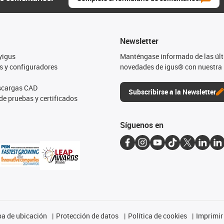
Newsletter
yigus
Manténgase informado de las úl
s y configuradores
novedades de igus® con nuestra 
escargas CAD
Subscribirse a la Newsletter
de pruebas y certificados
Síguenos en
a de ubicación
Protección de datos
Política de cookies
Imprimir