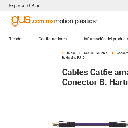
Explorar el Blog
Tienda
Configuradores
Información del product
igus-icon-arrow-right
igus-icon-arrow-right
igus-icon-
Inicio
Cables Flexibles
Consam
B: Harting RJ45
Cables Cat5e ama
Conector B: Hart