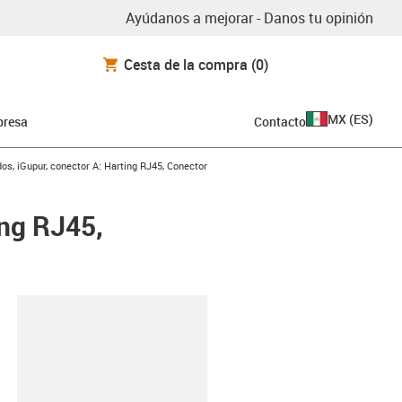
Ayúdanos a mejorar - Danos tu opinión
Cesta de la compra
(0)
MX
(
ES
)
resa
Contacto
s, iGupur, conector A: Harting RJ45, Conector
ing RJ45,
y-clipboard