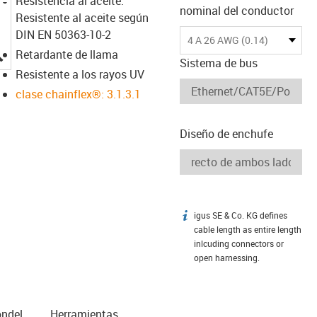
Resistencia al aceite:
nominal del conductor
Resistente al aceite según
DIN EN 50363-10-2
4 A 26 AWG (0.14)
igus-icon-lupe
Retardante de llama
Sistema de bus
Resistente a los rayos UV
clase chainflex®: 3.1.3.1
Diseño de enchufe
igus SE & Co. KG defines
igus-icon-info
cable length as entire length
inlcuding connectors or
open harnessing.
n­del
Herramientas