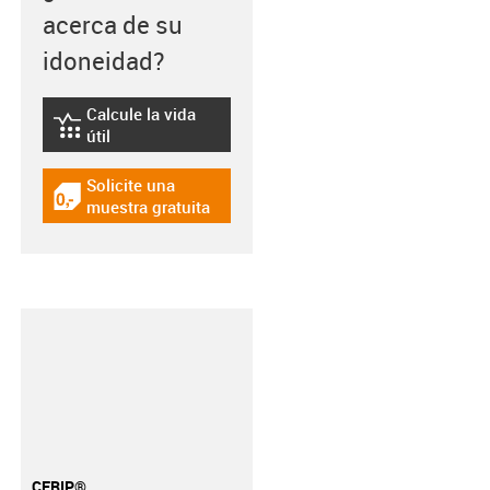
acerca de su
idoneidad?
Calcule la vida
igus-icon-lebensdauerrechner
útil
Solicite una
igus-icon-gratismuster
muestra gratuita
CFRIP®