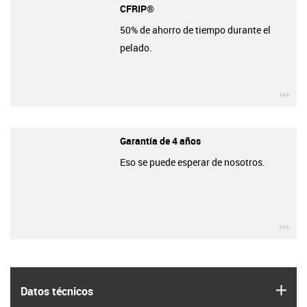
CFRIP®
50% de ahorro de tiempo durante el
pelado.
igu
Garantía de 4 años
Eso se puede esperar de nosotros.
igu
igus
Datos técnicos