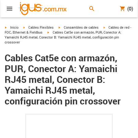
(0)
igus-icon-arrow-right
igus-icon-arrow-right
igus-icon-arrow-right
igus-icon-arrow-right
Inicio
Cables Flexibles
Consambles de cables
Cables de red -
igus-icon-arrow-right
FOC, Ethernet & Fieldbus
Cables Cat5e con armazón, PUR, Conector A:
Yamaichi RJ45 metal, Conector B: Yamaichi RJ45 metal, configuración pin
crossover
Cables Cat5e con armazón,
PUR, Conector A: Yamaichi
RJ45 metal, Conector B:
Yamaichi RJ45 metal,
configuración pin crossover