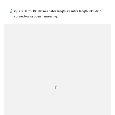
igus SE & Co. KG defines cable length as entire length inlcuding
igus-icon-info
connectors or open harnessing.