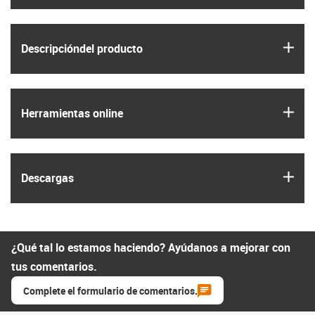
igus
Descripción­del producto
igus
Herramientas online
igus
Descargas
¿Qué tal lo estamos haciendo? Ayúdanos a mejorar con
tus comentarios.
Complete el formulario de comentarios.