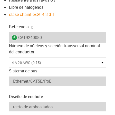
Libre de halógenos
clase chainflex®: 4.3.3.1
igus-icon-copy-clipboard
Referencia
igus-icon-lieferzeit
CAT9240080
Número de núcleos y sección transversal nominal
del conductor
4 A 26 AWG (0.15)
Sistema de bus
Diseño de enchufe