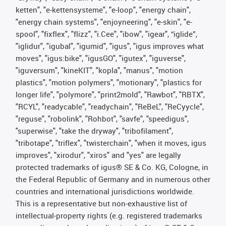
ketten", "e-kettensysteme", "e-loop", "energy chain",
"energy chain systems", "enjoyneering", "e-skin", "e-
spool", "fixflex", "flizz", "i.Cee", "ibow", "igear", “iglide”,
"iglidur", "igubal", "igumid", "igus", "igus improves what
moves", "igus:bike", "igusGO", "igutex", "iguverse",
"iguversum", "kineKIT", "kopla", "manus", "motion
plastics", "motion polymers", "motionary", "plastics for
longer life", "polymore", "print2mold", "Rawbot", "RBTX",
"RCYL", "readycable", "readychain", "ReBeL", "ReCyycle",
"reguse", "robolink", "Rohbot", "savfe", "speedigus",
"superwise", "take the dryway", "tribofilament",
"tribotape", "triflex", "twisterchain", "when it moves, igus
improves", "xirodur", "xiros" and "yes" are legally
protected trademarks of igus® SE & Co. KG, Cologne, in
the Federal Republic of Germany and in numerous other
countries and international jurisdictions worldwide.
This is a representative but non-exhaustive list of
intellectual-property rights (e.g. registered trademarks