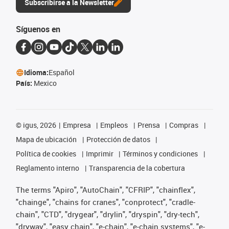
Subscribirse a la Newsletter
Síguenos en
Idioma:
Español
País:
Mexico
©
igus, 2026
Empresa
Empleos
Prensa
Compras
Mapa de ubicación
Protección de datos
Política de cookies
Imprimir
Términos y condiciones
Reglamento interno
Transparencia de la cobertura
The terms "Apiro", "AutoChain", "CFRIP", "chainflex",
"chainge", "chains for cranes", "conprotect", "cradle-
chain", "CTD", "drygear", "drylin", "dryspin", "dry-tech",
"dryway", "easy chain", "e-chain", "e-chain systems", "e-