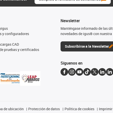
Newsletter
yigus
Manténgase informado de las úl
s y configuradores
novedades de igus® con nuestra 
escargas CAD
Subscribirse a la Newsletter
de pruebas y certificados
Síguenos en
a de ubicación
Protección de datos
Política de cookies
Imprimir