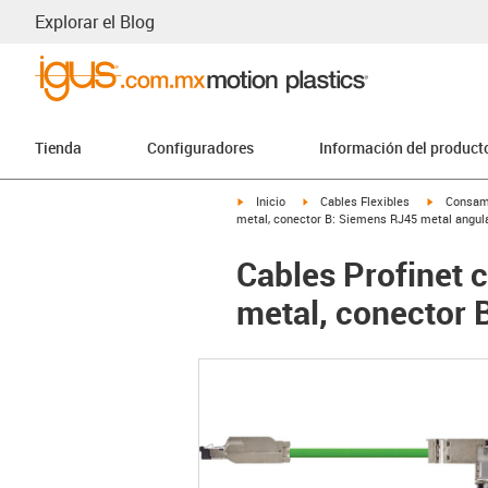
Explorar el Blog
Tienda
Configuradores
Información del product
igus-icon-arrow-right
igus-icon-arrow-right
igus-icon-
Inicio
Cables Flexibles
Consam
metal, conector B: Siemens RJ45 metal angul
Cables Profinet 
metal, conector 