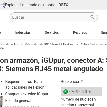
Explore el mercado de robótica RBTX
o
Industrias
Servicios
Recursos
Emp
arrow-right
igus-icon-arrow-right
igus-icon-arrow-right
bles de cables
Cables de red - FOC, Ethernet & Fieldbus
Cables Profinet con 
ado
con armazón, iGUpur, conector A
B: Siemens RJ45 metal angulado
igus-icon-cop
Requerimientos: Para
Referencia
aplicaciones de flexión
igus-icon-lieferzeit
CAT9261016
Chaqueta exterior: iGupur
Número de núcleos y
Escudo general
sección transversal