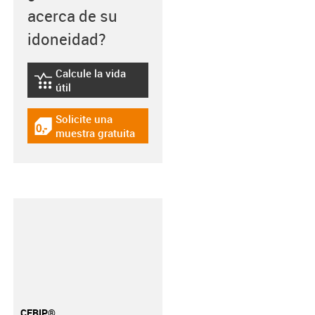
acerca de su
idoneidad?
Calcule la vida
igus-icon-lebensdauerrechner
útil
Solicite una
igus-icon-gratismuster
muestra gratuita
CFRIP®