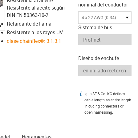
Resistencia al aceite:
nominal del conductor
Resistente al aceite según
DIN EN 50363-10-2
4 x 22 AWG (0.34)
igus-icon-lupe
Retardante de llama
Sistema de bus
Resistente a los rayos UV
clase chainflex®: 3.1.3.1
Diseño de enchufe
igus SE & Co. KG defines
igus-icon-info
cable length as entire length
inlcuding connectors or
open harnessing.
n­del
Herramientas