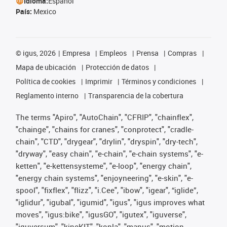
Idioma:
Español
País:
Mexico
©
igus, 2026
Empresa
Empleos
Prensa
Compras
Mapa de ubicación
Protección de datos
Política de cookies
Imprimir
Términos y condiciones
Reglamento interno
Transparencia de la cobertura
The terms "Apiro", "AutoChain", "CFRIP", "chainflex",
"chainge", "chains for cranes", "conprotect", "cradle-
chain", "CTD", "drygear", "drylin", "dryspin", "dry-tech",
"dryway", "easy chain", "e-chain", "e-chain systems", "e-
ketten", "e-kettensysteme", "e-loop", "energy chain",
"energy chain systems", "enjoyneering", "e-skin", "e-
spool", "fixflex", "flizz", "i.Cee", "ibow", "igear", “iglide”,
"iglidur", "igubal", "igumid", "igus", "igus improves what
moves", "igus:bike", "igusGO", "igutex", "iguverse",
"iguversum", "kineKIT", "kopla", "manus", "motion