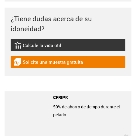
¿Tiene dudas acerca de su
idoneidad?
Calcule la vida útil
igus-icon-lebensdauerrechner
Solicite una muestra gratuita
igus-icon-gratismuster
CFRIP®
50% de ahorro de tiempo durante el
pelado.
igu