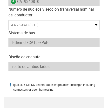
igus-icon-lieferzeit
CAT9340810
Número de núcleos y sección transversal nominal
del conductor
4 A 26 AWG (0.15)
Sistema de bus
Diseño de enchufe
igus SE & Co. KG defines cable length as entire length inlcuding
igus-icon-info
connectors or open harnessing.