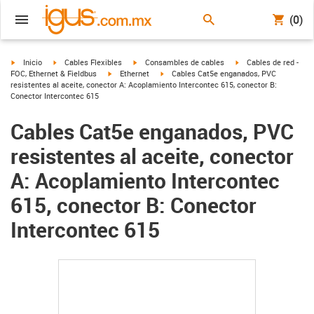
(0)
igus-icon-arrow-right
igus-icon-arrow-right
igus-icon-arrow-right
igus-icon-arrow-right
Inicio
Cables Flexibles
Consambles de cables
Cables de red -
igus-icon-arrow-right
igus-icon-arrow-right
FOC, Ethernet & Fieldbus
Ethernet
Cables Cat5e enganados, PVC
resistentes al aceite, conector A: Acoplamiento Intercontec 615, conector B:
Conector Intercontec 615
Cables Cat5e enganados, PVC
resistentes al aceite, conector
A: Acoplamiento Intercontec
615, conector B: Conector
Intercontec 615