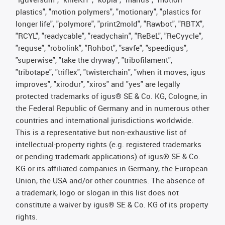
plastics", "motion polymers", "motionary", "plastics for
longer life", "polymore", "print2mold", "Rawbot", "RBTX",
"RCYL", "readycable", "readychain", "ReBeL", "ReCyycle",
"reguse", "robolink", "Rohbot", "savfe", "speedigus",
"superwise", "take the dryway", "tribofilament",
"tribotape", "triflex", "twisterchain", "when it moves, igus
improves", "xirodur", "xiros" and "yes" are legally
protected trademarks of igus® SE & Co. KG, Cologne, in
the Federal Republic of Germany and in numerous other
countries and international jurisdictions worldwide.
This is a representative but non-exhaustive list of
intellectual-property rights (e.g. registered trademarks
or pending trademark applications) of igus® SE & Co.
KG or its affiliated companies in Germany, the European
Union, the USA and/or other countries. The absence of
a trademark, logo or slogan in this list does not
constitute a waiver by igus® SE & Co. KG of its property
rights.