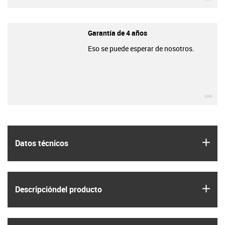
Garantía de 4 años
Eso se puede esperar de nosotros.
igu
igus
Datos técnicos
igus
Descripción­del producto