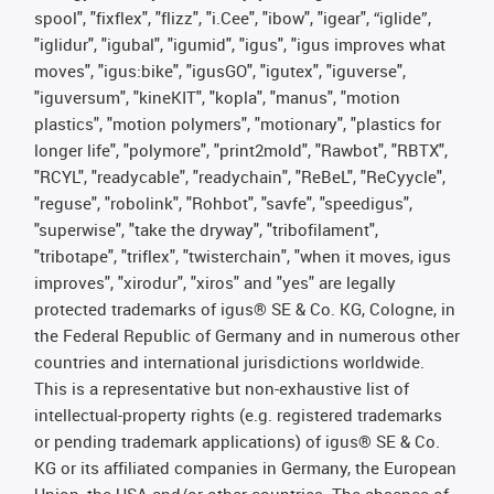
spool", "fixflex", "flizz", "i.Cee", "ibow", "igear", “iglide”,
"iglidur", "igubal", "igumid", "igus", "igus improves what
moves", "igus:bike", "igusGO", "igutex", "iguverse",
"iguversum", "kineKIT", "kopla", "manus", "motion
plastics", "motion polymers", "motionary", "plastics for
longer life", "polymore", "print2mold", "Rawbot", "RBTX",
"RCYL", "readycable", "readychain", "ReBeL", "ReCyycle",
"reguse", "robolink", "Rohbot", "savfe", "speedigus",
"superwise", "take the dryway", "tribofilament",
"tribotape", "triflex", "twisterchain", "when it moves, igus
improves", "xirodur", "xiros" and "yes" are legally
protected trademarks of igus® SE & Co. KG, Cologne, in
the Federal Republic of Germany and in numerous other
countries and international jurisdictions worldwide.
This is a representative but non-exhaustive list of
intellectual-property rights (e.g. registered trademarks
or pending trademark applications) of igus® SE & Co.
KG or its affiliated companies in Germany, the European