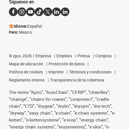
Síguenos en
Idioma:
Español
País:
Mexico
©
igus, 2026
Empresa
Empleos
Prensa
Compras
Mapa de ubicación
Protección de datos
Política de cookies
Imprimir
Términos y condiciones
Reglamento interno
Transparencia de la cobertura
The terms "Apiro", "AutoChain", "CFRIP", "chainflex",
"chainge", "chains for cranes", "conprotect", "cradle-
chain", "CTD", "drygear", "drylin", "dryspin", "dry-tech",
"dryway", "easy chain", "e-chain", "e-chain systems", "e-
ketten", "e-kettensysteme", "e-loop", "energy chain",
"energy chain systems", "enjoyneering", "e-skin", "e-