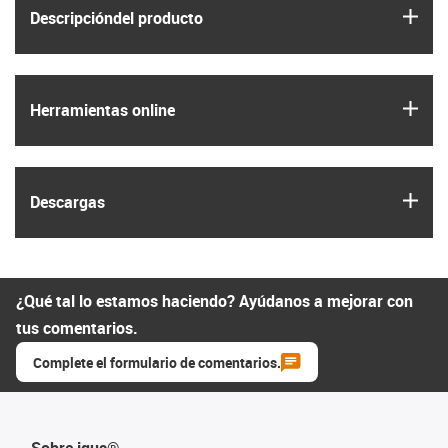
igus
Descripción­del producto
igus
Herramientas online
igus
Descargas
¿Qué tal lo estamos haciendo? Ayúdanos a mejorar con
tus comentarios.
Complete el formulario de comentarios.