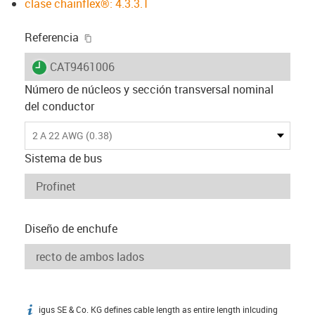
clase chainflex®: 4.3.3.1
igus-icon-copy-clipboard
Referencia
igus-icon-lieferzeit
CAT9461006
Número de núcleos y sección transversal nominal
del conductor
2 A 22 AWG (0.38)
Sistema de bus
Diseño de enchufe
igus SE & Co. KG defines cable length as entire length inlcuding
igus-icon-info