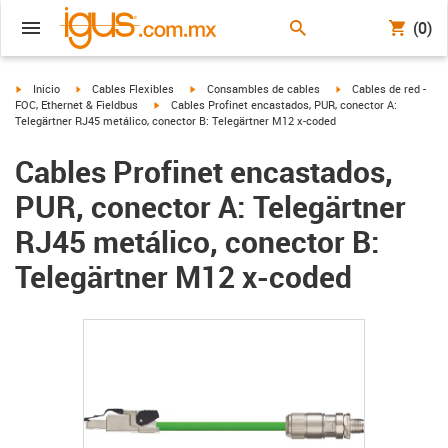
(0)
igus-icon-arrow-right
igus-icon-arrow-right
igus-icon-arrow-right
igus-icon-arrow-right
Inicio
Cables Flexibles
Consambles de cables
Cables de red -
igus-icon-arrow-right
FOC, Ethernet & Fieldbus
Cables Profinet encastados, PUR, conector A:
Telegärtner RJ45 metálico, conector B: Telegärtner M12 x-coded
Cables Profinet encastados,
PUR, conector A: Telegärtner
RJ45 metálico, conector B:
Telegärtner M12 x-coded