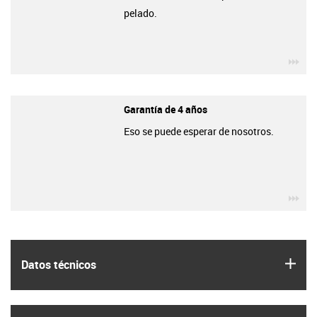
pelado.
igu
Garantía de 4 años
Eso se puede esperar de nosotros.
igu
igus
Datos técnicos