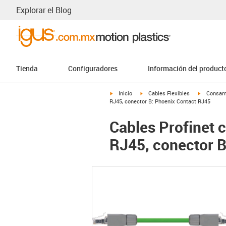
Explorar el Blog
Tienda
Configuradores
Información del product
igus-icon-arrow-right
igus-icon-arrow-right
igus-icon-
Inicio
Cables Flexibles
Consam
RJ45, conector B: Phoenix Contact RJ45
Cables Profinet 
RJ45, conector B