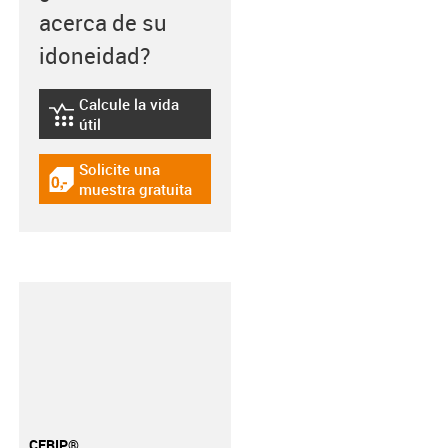
acerca de su
idoneidad?
Calcule la vida
igus-icon-lebensdauerrechner
útil
Solicite una
igus-icon-gratismuster
muestra gratuita
CFRIP®