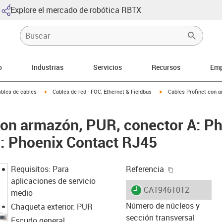
Explore el mercado de robótica RBTX
o
Industrias
Servicios
Recursos
Emp
arrow-right
igus-icon-arrow-right
igus-icon-arrow-right
bles de cables
Cables de red - FOC, Ethernet & Fieldbus
Cables Profinet con a
con armazón, PUR, conector A: P
: Phoenix Contact RJ45
igus-icon-cop
Requisitos: Para
Referencia
aplicaciones de servicio
igus-icon-lieferzeit
CAT9461012
medio
Número de núcleos y
Chaqueta exterior: PUR
sección transversal
Escudo general