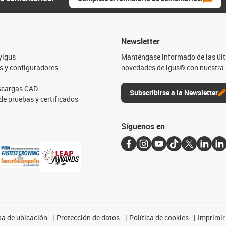
Newsletter
yigus
Manténgase informado de las úl
s y configuradores
novedades de igus® con nuestra 
escargas CAD
Subscribirse a la Newsletter
de pruebas y certificados
Síguenos en
a de ubicación
Protección de datos
Política de cookies
Imprimir