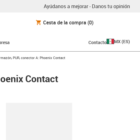
Ayúdanos a mejorar - Danos tu opinión
Cesta de la compra
(0)
MX
(
ES
)
resa
Contacto
rmazón, PUR, conector A: Phoenix Contact
hoenix Contact
y-clipboard