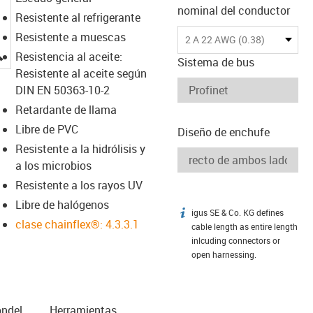
nominal del conductor
Resistente al refrigerante
Resistente a muescas
2 A 22 AWG (0.38)
igus-icon-lupe
Resistencia al aceite:
Sistema de bus
Resistente al aceite según
DIN EN 50363-10-2
Retardante de llama
Libre de PVC
Diseño de enchufe
Resistente a la hidrólisis y
a los microbios
Resistente a los rayos UV
Libre de halógenos
igus SE & Co. KG defines
igus-icon-info
clase chainflex®: 4.3.3.1
cable length as entire length
inlcuding connectors or
open harnessing.
n­del
Herramientas