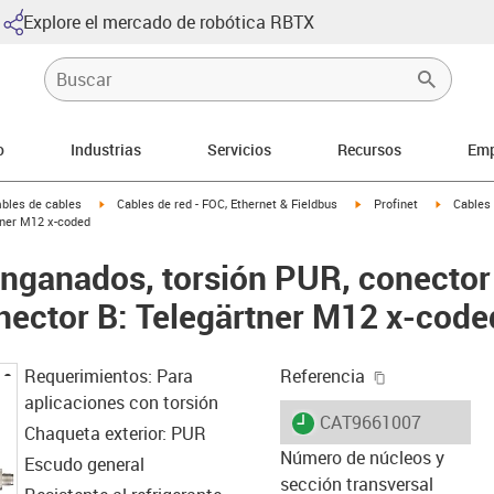
Explore el mercado de robótica RBTX
o
Industrias
Servicios
Recursos
Emp
arrow-right
igus-icon-arrow-right
igus-icon-arrow-right
igus-icon
bles de cables
Cables de red - FOC, Ethernet & Fieldbus
Profinet
Cables 
tner M12 x-coded
enganados, torsión PUR, conector 
ector B: Telegärtner M12 x-code
igus-icon-cop
Requerimientos: Para
Referencia
aplicaciones con torsión
igus-icon-lieferzeit
CAT9661007
Chaqueta exterior: PUR
Número de núcleos y
Escudo general
sección transversal