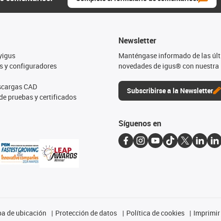
Newsletter
yigus
Manténgase informado de las úl
s y configuradores
novedades de igus® con nuestra 
escargas CAD
Subscribirse a la Newsletter
de pruebas y certificados
Síguenos en
a de ubicación
Protección de datos
Política de cookies
Imprimir