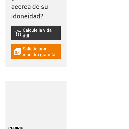
acerca de su
idoneidad?
Calcule la vida
igus-icon-lebensdauerrechner
útil
Solicite una
igus-icon-gratismuster
muestra gratuita
CFRIP®