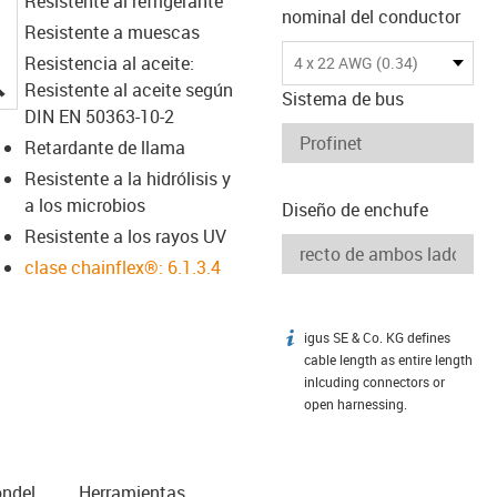
Resistente al refrigerante
nominal del conductor
Resistente a muescas
Resistencia al aceite:
4 x 22 AWG (0.34)
igus-icon-lupe
Resistente al aceite según
Sistema de bus
DIN EN 50363-10-2
Retardante de llama
Resistente a la hidrólisis y
a los microbios
Diseño de enchufe
Resistente a los rayos UV
clase chainflex®: 6.1.3.4
igus SE & Co. KG defines
igus-icon-info
cable length as entire length
inlcuding connectors or
open harnessing.
n­del
Herramientas