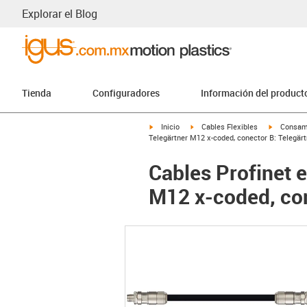
Explorar el Blog
Tienda
Configuradores
Información del product
igus-icon-arrow-right
igus-icon-arrow-right
igus-icon-
Inicio
Cables Flexibles
Consam
Telegärtner M12 x-coded, conector B: Telegär
Cables Profinet 
M12 x-coded, con