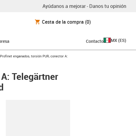
Ayúdanos a mejorar - Danos tu opinión
Cesta de la compra
(0)
MX
(
ES
)
resa
Contacto
-arrow-right
Profinet enganados, torsión PUR, conector A:
A: Telegärtner
d
y-clipboard