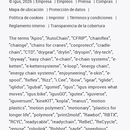
©
igus, 2026
Empresa
Empleos
Prensa
Compras
Mapa de ubicación
Protección de datos
Política de cookies
Imprimir
Términos y condiciones
Reglamento interno
Transparencia de la cobertura
The terms "Apiro", "AutoChain", "CFRIP", "chainflex",
"chainge", "chains for cranes", "conprotect", "cradle-
chain", "CTD", "drygear", "drylin", "dryspin", "dry-tech",
"dryway", "easy chain", "e-chain", "e-chain systems", "e-
ketten", "e-kettensysteme", "e-loop", "energy chain",
"energy chain systems", "enjoyneering", "e-skin", "e-
spool", "fixflex", "flizz", "i.Cee", "ibow", "igear", “iglide”,
"iglidur", "igubal", "igumid", "igus", "igus improves what
moves", "igus:bike", "igusGO", "igutex", "iguverse",
"iguversum", "kineKIT", "kopla", "manus", "motion
plastics", "motion polymers", "motionary", "plastics for
longer life", "polymore", "print2mold", "Rawbot", "RBTX",
"RCYL", "readycable", "readychain", "ReBeL", "ReCyycle",
"reguse", "robolink", "Rohbot", "savfe", "speedigus",