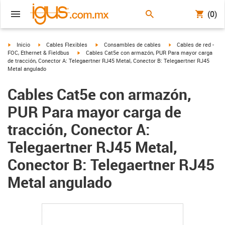
(0)
igus-icon-arrow-right
igus-icon-arrow-right
igus-icon-arrow-right
igus-icon-arrow-right
Inicio
Cables Flexibles
Consambles de cables
Cables de red -
igus-icon-arrow-right
FOC, Ethernet & Fieldbus
Cables Cat5e con armazón, PUR Para mayor carga
de tracción, Conector A: Telegaertner RJ45 Metal, Conector B: Telegaertner RJ45
Metal angulado
Cables Cat5e con armazón,
PUR Para mayor carga de
tracción, Conector A:
Telegaertner RJ45 Metal,
Conector B: Telegaertner RJ45
Metal angulado