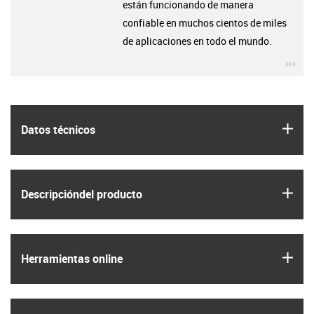
están funcionando de manera
confiable en muchos cientos de miles
de aplicaciones en todo el mundo.
igu
igus
Datos técnicos
igus
Descripción­del producto
igus
Herramientas online