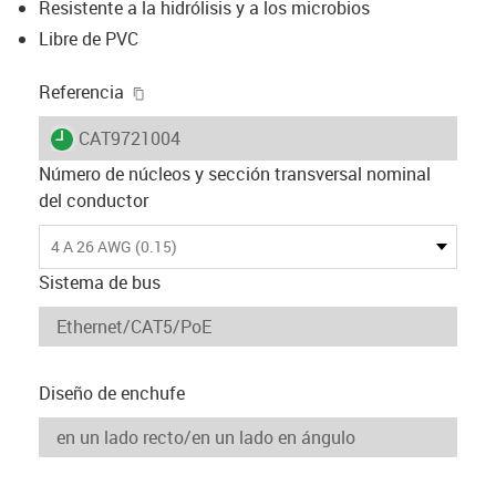
Resistente a la hidrólisis y a los microbios
Libre de PVC
igus-icon-copy-clipboard
Referencia
igus-icon-lieferzeit
CAT9721004
Número de núcleos y sección transversal nominal
del conductor
4 A 26 AWG (0.15)
Sistema de bus
Diseño de enchufe