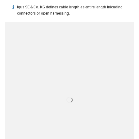
igus SE & Co. KG defines cable length as entire length inlcuding
igus-icon-info
connectors or open harnessing.