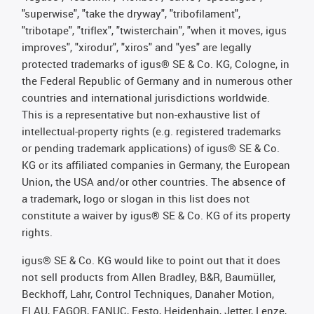
"superwise", "take the dryway", "tribofilament",
"tribotape", "triflex", "twisterchain", "when it moves, igus
improves", "xirodur", "xiros" and "yes" are legally
protected trademarks of igus® SE & Co. KG, Cologne, in
the Federal Republic of Germany and in numerous other
countries and international jurisdictions worldwide.
This is a representative but non-exhaustive list of
intellectual-property rights (e.g. registered trademarks
or pending trademark applications) of igus® SE & Co.
KG or its affiliated companies in Germany, the European
Union, the USA and/or other countries. The absence of
a trademark, logo or slogan in this list does not
constitute a waiver by igus® SE & Co. KG of its property
rights.
igus® SE & Co. KG would like to point out that it does
not sell products from Allen Bradley, B&R, Baumüller,
Beckhoff, Lahr, Control Techniques, Danaher Motion,
ELAU, FAGOR, FANUC, Festo, Heidenhain, Jetter, Lenze,