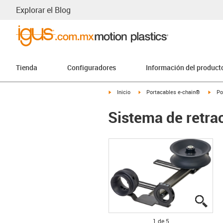
Explorar el Blog
Tienda
Configuradores
Información del product
igus-icon-arrow-right
igus-icon-arrow-right
igus-
Inicio
Portacables e-chain®
Po
Sistema de retra
igus
igus
igus
igus
igus
1 de 5