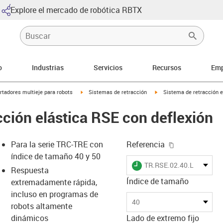
Explore el mercado de robótica RBTX
o
Industrias
Servicios
Recursos
Emp
icon-arrow-right
igus-icon-arrow-right
igus-icon-arrow-right
rtadores multieje para robots
Sistemas de retracción
Sistema de retracción e
cción elástica RSE con deflexión
igus-icon-cop
Para la serie TRC-TRE con
Referencia
índice de tamaño 40 y 50
igus-icon-lieferzeit
TR.RSE.02.40.L
Respuesta
Índice de tamaño
extremadamente rápida,
incluso en programas de
-icon-lupe
-icon-lupe
-icon-lupe
-icon-lupe
-icon-lupe
40
robots altamente
dinámicos
Lado de extremo fijo