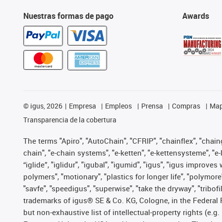
Nuestras formas de pago
Awards
©
igus, 2026
Empresa
Empleos
Prensa
Compras
Map
Transparencia de la cobertura
The terms "Apiro", "AutoChain", "CFRIP", "chainflex", "chainge
chain", "e-chain systems", "e-ketten", "e-kettensysteme", "e-lo
“iglide”, "iglidur", "igubal", "igumid", "igus", "igus improv
polymers", "motionary", "plastics for longer life", "polymore
"savfe", "speedigus", "superwise", "take the dryway", "tribofi
trademarks of igus® SE & Co. KG, Cologne, in the Federal 
but non-exhaustive list of intellectual-property rights (e.