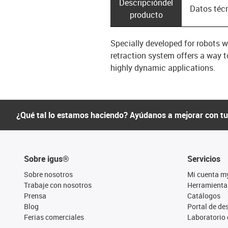
Descripción­del
Datos téc
producto
Specially developed for robots 
retraction system offers a way t
highly dynamic applications.
¿Qué tal lo estamos haciendo? Ayúdanos a mejorar con t
Sobre igus®
Servicios
Sobre nosotros
Mi cuenta m
Trabaje con nosotros
Herramienta
Prensa
Catálogos
Blog
Portal de d
Ferias comerciales
Laboratorio 