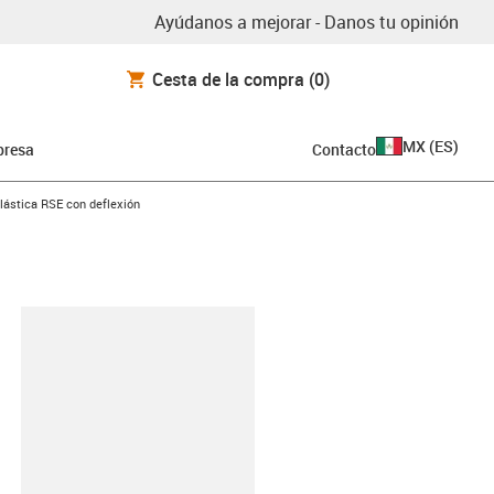
Ayúdanos a mejorar - Danos tu opinión
Cesta de la compra
(0)
MX
(
ES
)
resa
Contacto
lástica RSE con deflexión
y-clipboard