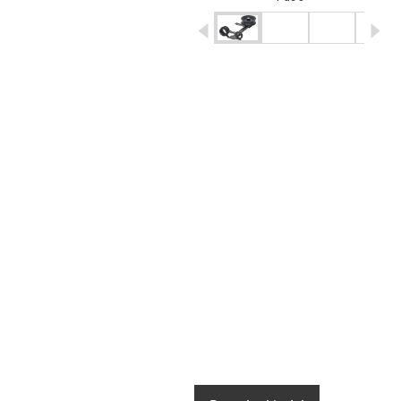
igus-icon-arrow-left
ig