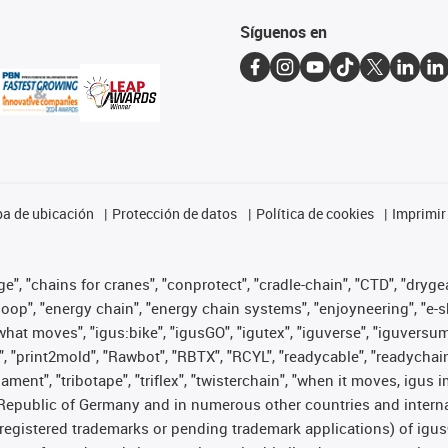
Síguenos en
a de ubicación
Protección de datos
Política de cookies
Imprimir
", "chains for cranes", "conprotect", "cradle-chain", "CTD", "drygear"
op", "energy chain", "energy chain systems", "enjoyneering", "e-skin", 
es what moves", "igus:bike", "igusGO", "igutex", "iguverse", "iguversu
", "print2mold", "Rawbot", "RBTX", "RCYL", "readycable", "readychain
lament", "tribotape", "triflex", "twisterchain", "when it moves, igus 
Republic of Germany and in numerous other countries and internati
g. registered trademarks or pending trademark applications) of igu