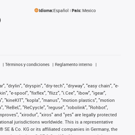
Idioma:
Español
País:
Mexico
Términos y condiciones
Reglamento interno
, "drylin", "dryspin", "dry-tech", "dryway", "easy chain", "e-
"e-spool", "fixflex", "flizz", "i.Cee", "ibow", "igear",
m", "kineKIT", "kopla", "manus", "motion plastics", "motion
", "ReBeL", "ReCyycle", "reguse", "robolink", "Rohbot",
improves", "xirodur", "xiros" and "yes" are legally protected
onal jurisdictions worldwide. This is a representative
s® SE & Co. KG or its affiliated companies in Germany, the