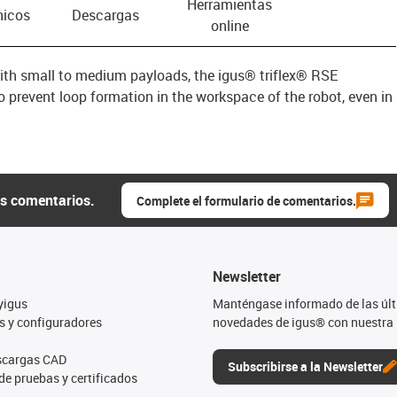
Herramientas
nicos
Descargas
online
with small to medium payloads, the igus® triflex® RSE
o prevent loop formation in the workspace of the robot, even in
us comentarios.
Complete el formulario de comentarios.
Newsletter
yigus
Manténgase informado de las úl
s y configuradores
novedades de igus® con nuestra 
escargas CAD
Subscribirse a la Newsletter
de pruebas y certificados