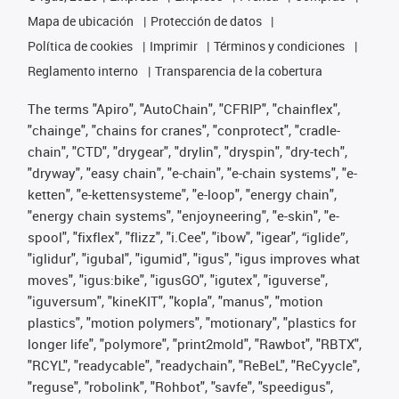
Mapa de ubicación
Protección de datos
Política de cookies
Imprimir
Términos y condiciones
Reglamento interno
Transparencia de la cobertura
The terms "Apiro", "AutoChain", "CFRIP", "chainflex",
"chainge", "chains for cranes", "conprotect", "cradle-
chain", "CTD", "drygear", "drylin", "dryspin", "dry-tech",
"dryway", "easy chain", "e-chain", "e-chain systems", "e-
ketten", "e-kettensysteme", "e-loop", "energy chain",
"energy chain systems", "enjoyneering", "e-skin", "e-
spool", "fixflex", "flizz", "i.Cee", "ibow", "igear", “iglide”,
"iglidur", "igubal", "igumid", "igus", "igus improves what
moves", "igus:bike", "igusGO", "igutex", "iguverse",
"iguversum", "kineKIT", "kopla", "manus", "motion
plastics", "motion polymers", "motionary", "plastics for
longer life", "polymore", "print2mold", "Rawbot", "RBTX",
"RCYL", "readycable", "readychain", "ReBeL", "ReCyycle",
"reguse", "robolink", "Rohbot", "savfe", "speedigus",