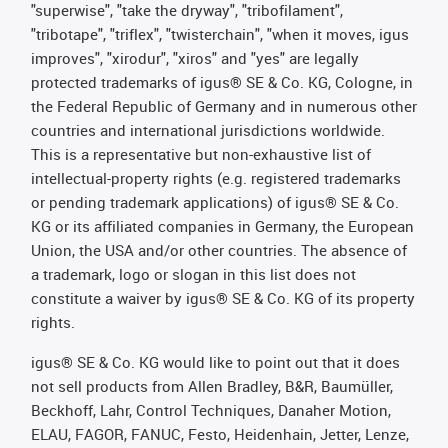
"superwise", "take the dryway", "tribofilament",
"tribotape", "triflex", "twisterchain", "when it moves, igus
improves", "xirodur", "xiros" and "yes" are legally
protected trademarks of igus® SE & Co. KG, Cologne, in
the Federal Republic of Germany and in numerous other
countries and international jurisdictions worldwide.
This is a representative but non-exhaustive list of
intellectual-property rights (e.g. registered trademarks
or pending trademark applications) of igus® SE & Co.
KG or its affiliated companies in Germany, the European
Union, the USA and/or other countries. The absence of
a trademark, logo or slogan in this list does not
constitute a waiver by igus® SE & Co. KG of its property
rights.
igus® SE & Co. KG would like to point out that it does
not sell products from Allen Bradley, B&R, Baumüller,
Beckhoff, Lahr, Control Techniques, Danaher Motion,
ELAU, FAGOR, FANUC, Festo, Heidenhain, Jetter, Lenze,