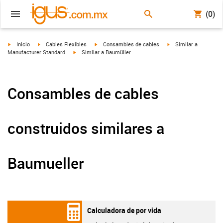
(0)
igus-icon-arrow-right
igus-icon-arrow-right
igus-icon-arrow-right
igus-icon-arrow-right
Inicio
Cables Flexibles
Consambles de cables
Similar a
igus-icon-arrow-right
Manufacturer Standard
Similar a Baumüller
Consambles de cables
construidos similares a
Baumueller
Calculadora de por vida