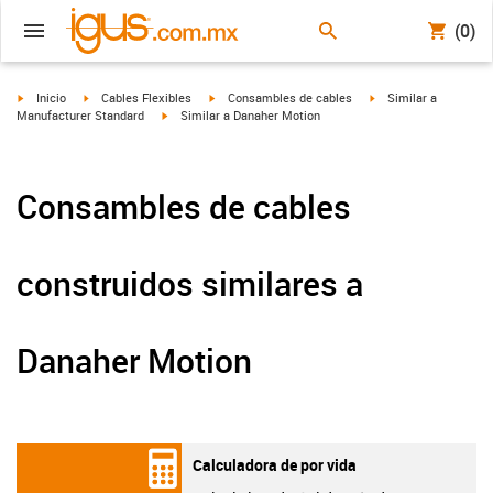
(0)
igus-icon-arrow-right
igus-icon-arrow-right
igus-icon-arrow-right
igus-icon-arrow-right
Inicio
Cables Flexibles
Consambles de cables
Similar a
igus-icon-arrow-right
Manufacturer Standard
Similar a Danaher Motion
Consambles de cables
construidos similares a
Danaher Motion
Calculadora de por vida