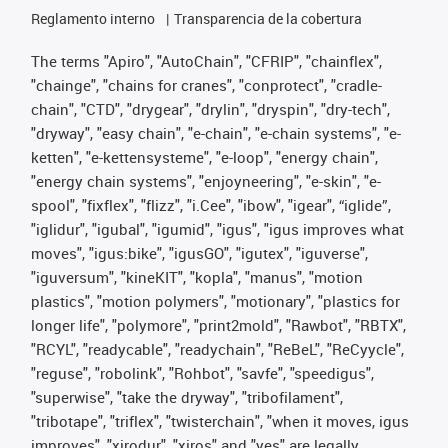
Reglamento interno
Transparencia de la cobertura
The terms "Apiro", "AutoChain", "CFRIP", "chainflex",
"chainge", "chains for cranes", "conprotect", "cradle-
chain", "CTD", "drygear", "drylin", "dryspin", "dry-tech",
"dryway", "easy chain", "e-chain", "e-chain systems", "e-
ketten", "e-kettensysteme", "e-loop", "energy chain",
"energy chain systems", "enjoyneering", "e-skin", "e-
spool", "fixflex", "flizz", "i.Cee", "ibow", "igear", “iglide”,
"iglidur", "igubal", "igumid", "igus", "igus improves what
moves", "igus:bike", "igusGO", "igutex", "iguverse",
"iguversum", "kineKIT", "kopla", "manus", "motion
plastics", "motion polymers", "motionary", "plastics for
longer life", "polymore", "print2mold", "Rawbot", "RBTX",
"RCYL", "readycable", "readychain", "ReBeL", "ReCyycle",
"reguse", "robolink", "Rohbot", "savfe", "speedigus",
"superwise", "take the dryway", "tribofilament",
"tribotape", "triflex", "twisterchain", "when it moves, igus
improves", "xirodur", "xiros" and "yes" are legally