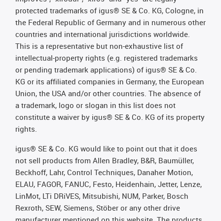
protected trademarks of igus® SE & Co. KG, Cologne, in
the Federal Republic of Germany and in numerous other
countries and international jurisdictions worldwide.
This is a representative but non-exhaustive list of
intellectual-property rights (e.g. registered trademarks
or pending trademark applications) of igus® SE & Co.
KG or its affiliated companies in Germany, the European
Union, the USA and/or other countries. The absence of
a trademark, logo or slogan in this list does not
constitute a waiver by igus® SE & Co. KG of its property
rights.
igus® SE & Co. KG would like to point out that it does
not sell products from Allen Bradley, B&R, Baumüller,
Beckhoff, Lahr, Control Techniques, Danaher Motion,
ELAU, FAGOR, FANUC, Festo, Heidenhain, Jetter, Lenze,
LinMot, LTi DRiVES, Mitsubishi, NUM, Parker, Bosch
Rexroth, SEW, Siemens, Stöber or any other drive
manufacturer mentioned on this website. The products