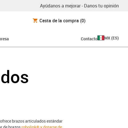
Ayúdanos a mejorar - Danos tu opinión
Cesta de la compra
(0)
MX
(
ES
)
resa
Contacto
ados
 ofrece brazos articulados estándar
or de brazos
robolink® y dotarse de