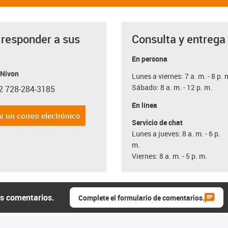
 responder a sus
Consulta y entrega
a
En persona
 Nivon
Lunes a viernes: 7 a. m. - 8 p. 
Sábado: 8 a. m. - 12 p. m.
2 728-284-3185
con-phone
En línea
r un correo electrónico
Servicio de chat
Lunes a jueves: 8 a. m. - 6 p.
m.
Viernes: 8 a. m. - 5 p. m.
us comentarios.
Complete el formulario de comentarios.