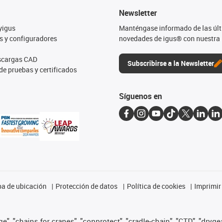
Newsletter
yigus
Manténgase informado de las úl
s y configuradores
novedades de igus® con nuestra 
escargas CAD
Subscribirse a la Newsletter
de pruebas y certificados
Síguenos en
a de ubicación
Protección de datos
Política de cookies
Imprimir
", "chains for cranes", "conprotect", "cradle-chain", "CTD", "drygear"