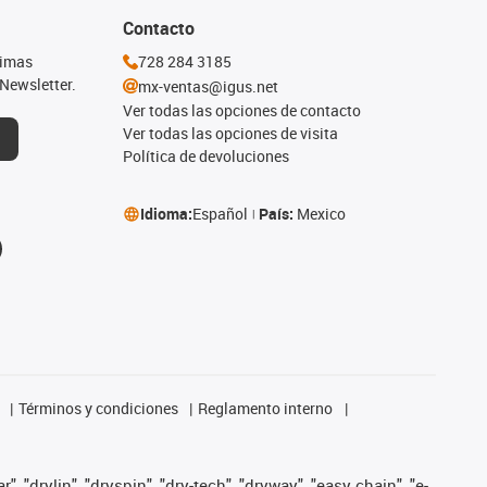
Contacto
timas
728 284 3185
Newsletter.
mx-ventas@igus.net
Ver todas las opciones de contacto
Ver todas las opciones de visita
Política de devoluciones
Idioma:
Español
País:
Mexico
Términos y condiciones
Reglamento interno
, "drylin", "dryspin", "dry-tech", "dryway", "easy chain", "e-