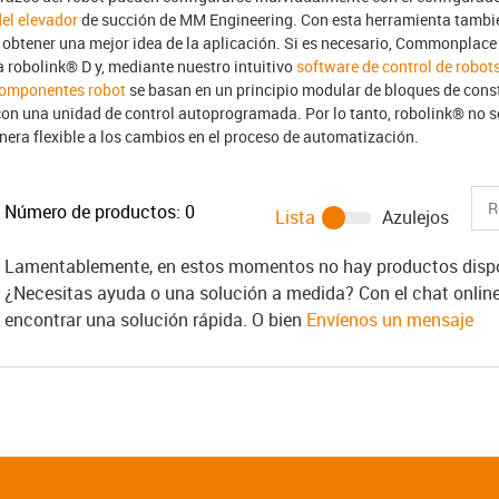
el elevador
de succión de MM Engineering. Con esta herramienta tambié
e obtener una mejor idea de la aplicación. Si es necesario, Commonpla
 robolink® D y, mediante nuestro intuitivo
software de control de robots
omponentes robot
se basan en un principio modular de bloques de const
on una unidad de control autoprogramada. Por lo tanto, robolink® no so
era flexible a los cambios en el proceso de automatización.
Número de productos:
0
Lista
Azulejos
Lamentablemente, en estos momentos no hay productos dispon
¿Necesitas ayuda o una solución a medida? Con el chat onlin
encontrar una solución rápida. O bien
Envíenos un mensaje