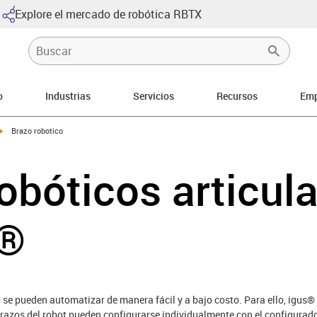
Explore el mercado de robótica RBTX
o
Industrias
Servicios
Recursos
Emp
igus-icon-arrow-right
Brazo robotico
obóticos articul
k®
®
se pueden automatizar de manera fácil y a bajo costo. Para ello, igus®
brazos del robot pueden configurarse individualmente con el configurad