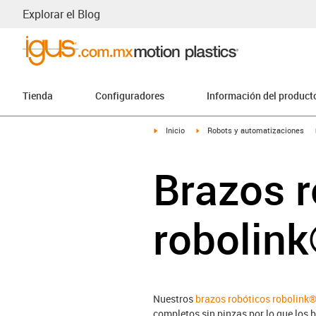
Explorar el Blog
Tienda
Configuradores
Información del product
igus-icon-arrow-right
igus-icon-arrow-right
Inicio
Robots y automatizaciones
Brazos r
robolin
Nuestros
brazos robóticos robolink
completos sin pinzas por lo que los 