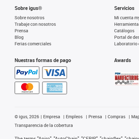
Sobre igus®
Servicios
Sobre nosotros
Mi cuenta m
Trabaje con nosotros
Herramienta
Prensa
Catálogos
Blog
Portal de d
Ferias comerciales
Laboratorio 
Nuestras formas de pago
Awards
©
igus, 2026
Empresa
Empleos
Prensa
Compras
Map
Transparencia de la cobertura
The terms "Apiro", "AutoChain", "CFRIP", "chainflex", "chainge