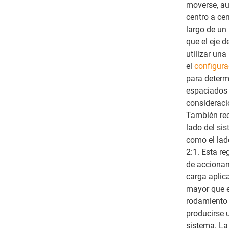
moverse, au
centro a cen
largo de un 
que el eje 
utilizar un
el
configura
para determ
espaciados 
consideraci
También re
lado del sis
como el lado 
2:1. Esta re
de accionam
carga aplic
mayor que el
rodamiento 
producirse 
sistema. La 