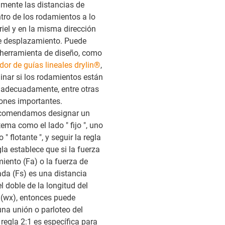
mente las distancias de
tro de los rodamientos a lo
riel y en la misma dirección
de desplazamiento. Puede
a herramienta de diseño, como
dor de guías lineales drylin®
,
inar si los rodamientos están
adecuadamente, entre otras
ones importantes.
comendamos designar un
tema como el lado " fijo ", uno
" flotante ", y seguir la regla
gla establece que si la fuerza
iento (Fa) o la fuerza de
ada (Fs) es una distancia
 doble de la longitud del
(wx), entonces puede
una unión o parloteo del
regla 2:1 es específica para