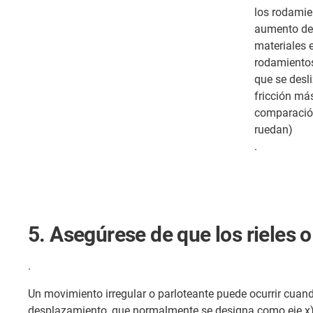
los rodamie
aumento del 
materiales 
rodamientos
que se desli
fricción má
comparació
ruedan)
.
5. Asegúrese de que los rieles 
.
Un movimiento irregular o parloteante puede ocurrir cuand
desplazamiento, que normalmente se designa como eje x)