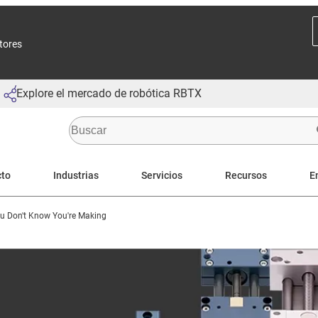
ctores
Explore el mercado de robótica RBTX
cto
Industrias
Servicios
Recursos
E
ou Don't Know You're Making