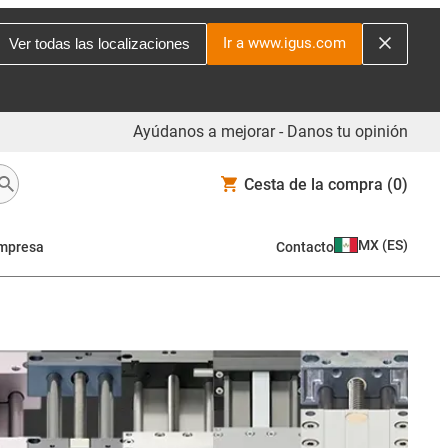
Ir a www.igus.com
Ver todas las localizaciones
Ayúdanos a mejorar - Danos tu opinión
Cesta de la compra
(0)
MX
(
ES
)
mpresa
Contacto