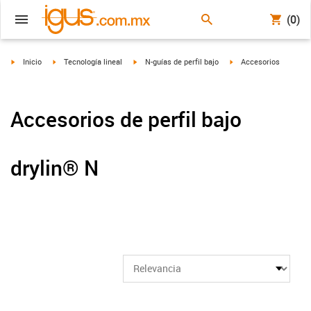
(0)
igus-icon-arrow-right
igus-icon-arrow-right
igus-icon-arrow-right
igus-icon-arrow-right
Inicio
Tecnología lineal
N-guías de perfil bajo
Accesorios
Accesorios de perfil bajo
drylin® N