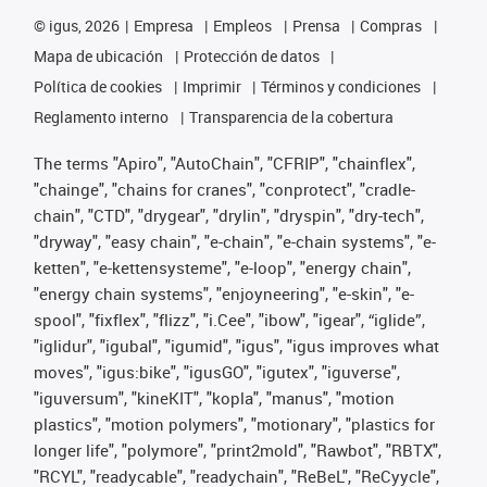
©
igus, 2026
Empresa
Empleos
Prensa
Compras
Mapa de ubicación
Protección de datos
Política de cookies
Imprimir
Términos y condiciones
Reglamento interno
Transparencia de la cobertura
The terms "Apiro", "AutoChain", "CFRIP", "chainflex",
"chainge", "chains for cranes", "conprotect", "cradle-
chain", "CTD", "drygear", "drylin", "dryspin", "dry-tech",
"dryway", "easy chain", "e-chain", "e-chain systems", "e-
ketten", "e-kettensysteme", "e-loop", "energy chain",
"energy chain systems", "enjoyneering", "e-skin", "e-
spool", "fixflex", "flizz", "i.Cee", "ibow", "igear", “iglide”,
"iglidur", "igubal", "igumid", "igus", "igus improves what
moves", "igus:bike", "igusGO", "igutex", "iguverse",
"iguversum", "kineKIT", "kopla", "manus", "motion
plastics", "motion polymers", "motionary", "plastics for
longer life", "polymore", "print2mold", "Rawbot", "RBTX",
"RCYL", "readycable", "readychain", "ReBeL", "ReCyycle",