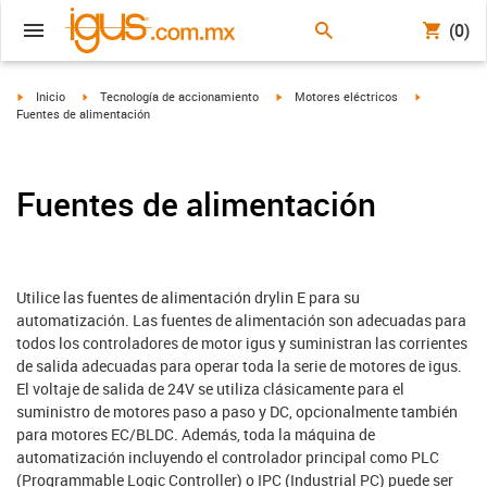
(0)
igus-icon-arrow-right
igus-icon-arrow-right
igus-icon-arrow-right
igus-icon-ar
Inicio
Tecnología de accionamiento
Motores eléctricos
Fuentes de alimentación
Fuentes de alimentación
Utilice las fuentes de alimentación drylin E para su
automatización. Las fuentes de alimentación son adecuadas para
todos los controladores de motor igus y suministran las corrientes
de salida adecuadas para operar toda la serie de motores de igus.
El voltaje de salida de 24V se utiliza clásicamente para el
suministro de motores paso a paso y DC, opcionalmente también
para motores EC/BLDC. Además, toda la máquina de
automatización incluyendo el controlador principal como PLC
(Programmable Logic Controller) o IPC (Industrial PC) puede ser