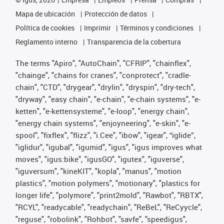
Mapa de ubicación
Protección de datos
Política de cookies
Imprimir
Términos y condiciones
Reglamento interno
Transparencia de la cobertura
The terms "Apiro", "AutoChain", "CFRIP", "chainflex",
"chainge", "chains for cranes", "conprotect", "cradle-
chain", "CTD", "drygear", "drylin", "dryspin", "dry-tech",
"dryway", "easy chain", "e-chain", "e-chain systems", "e-
ketten", "e-kettensysteme", "e-loop", "energy chain",
"energy chain systems", "enjoyneering", "e-skin", "e-
spool", "fixflex", "flizz", "i.Cee", "ibow", "igear", “iglide”,
"iglidur", "igubal", "igumid", "igus", "igus improves what
moves", "igus:bike", "igusGO", "igutex", "iguverse",
"iguversum", "kineKIT", "kopla", "manus", "motion
plastics", "motion polymers", "motionary", "plastics for
longer life", "polymore", "print2mold", "Rawbot", "RBTX",
"RCYL", "readycable", "readychain", "ReBeL", "ReCyycle",
"reguse", "robolink", "Rohbot", "savfe", "speedigus",