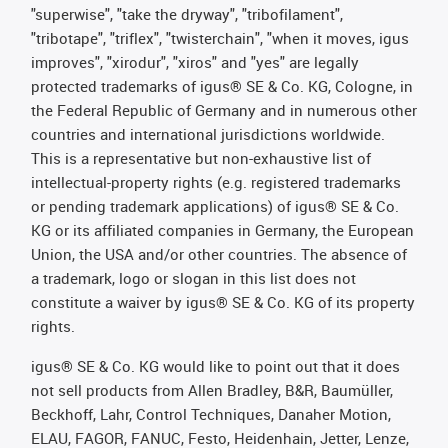
"superwise", "take the dryway", "tribofilament",
"tribotape", "triflex", "twisterchain", "when it moves, igus
improves", "xirodur", "xiros" and "yes" are legally
protected trademarks of igus® SE & Co. KG, Cologne, in
the Federal Republic of Germany and in numerous other
countries and international jurisdictions worldwide.
This is a representative but non-exhaustive list of
intellectual-property rights (e.g. registered trademarks
or pending trademark applications) of igus® SE & Co.
KG or its affiliated companies in Germany, the European
Union, the USA and/or other countries. The absence of
a trademark, logo or slogan in this list does not
constitute a waiver by igus® SE & Co. KG of its property
rights.
igus® SE & Co. KG would like to point out that it does
not sell products from Allen Bradley, B&R, Baumüller,
Beckhoff, Lahr, Control Techniques, Danaher Motion,
ELAU, FAGOR, FANUC, Festo, Heidenhain, Jetter, Lenze,