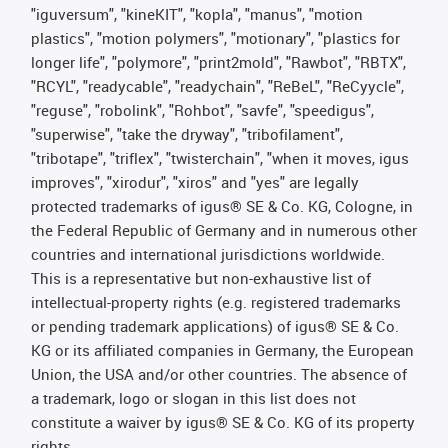
"iguversum", "kineKIT", "kopla", "manus", "motion
plastics", "motion polymers", "motionary", "plastics for
longer life", "polymore", "print2mold", "Rawbot", "RBTX",
"RCYL", "readycable", "readychain", "ReBeL", "ReCyycle",
"reguse", "robolink", "Rohbot", "savfe", "speedigus",
"superwise", "take the dryway", "tribofilament",
"tribotape", "triflex", "twisterchain", "when it moves, igus
improves", "xirodur", "xiros" and "yes" are legally
protected trademarks of igus® SE & Co. KG, Cologne, in
the Federal Republic of Germany and in numerous other
countries and international jurisdictions worldwide.
This is a representative but non-exhaustive list of
intellectual-property rights (e.g. registered trademarks
or pending trademark applications) of igus® SE & Co.
KG or its affiliated companies in Germany, the European
Union, the USA and/or other countries. The absence of
a trademark, logo or slogan in this list does not
constitute a waiver by igus® SE & Co. KG of its property
rights.