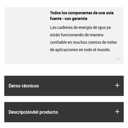
Todos los componentes de una sola
fuente - con garantía
Las cadenas de energía de igus ya
están funcionando de manera
confiable en muchos cientos de miles
de aplicaciones en todo el mundo.
igu
igus
Datos técnicos
igus
Descripción­del producto