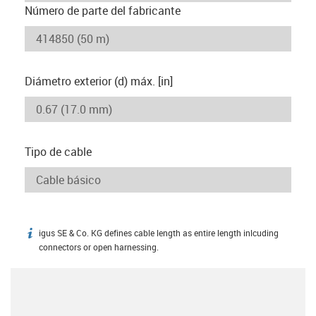
Número de parte del fabricante
Diámetro exterior (d) máx. [in]
Tipo de cable
igus SE & Co. KG defines cable length as entire length inlcuding
igus-icon-info
connectors or open harnessing.