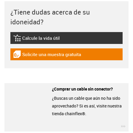
¿Tiene dudas acerca de su
idoneidad?
Calcule la vida útil
igus-icon-lebensdauerrechner
Solicite una muestra gratuita
igus-icon-gratismuster
¿Comprar un cable sin conector?
¿Buscas un cable que aún no ha sido
aprovechado? Si es así, visite nuestra
tienda chainflex®.
igu