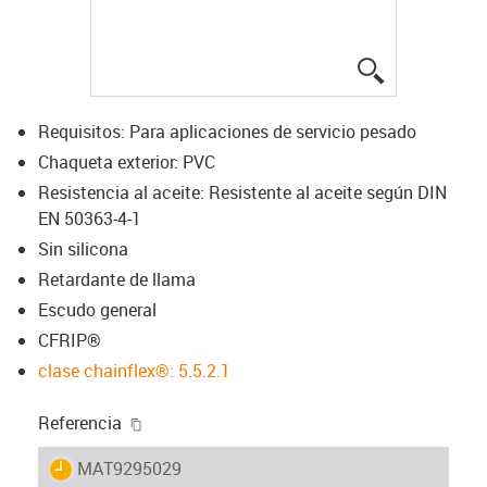
igus-icon-lup
Requisitos: Para aplicaciones de servicio pesado
Chaqueta exterior: PVC
Resistencia al aceite: Resistente al aceite según DIN
EN 50363-4-1
Sin silicona
Retardante de llama
Escudo general
CFRIP®
clase chainflex®: 5.5.2.1
igus-icon-copy-clipboard
Referencia
igus-icon-lieferzeit
MAT9295029