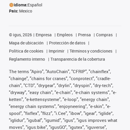
Idioma:
Español
País:
Mexico
©
igus, 2026
Empresa
Empleos
Prensa
Compras
Mapa de ubicación
Protección de datos
Política de cookies
Imprimir
Términos y condiciones
Reglamento interno
Transparencia de la cobertura
The terms "Apiro", "AutoChain", "CFRIP", "chainflex",
"chainge", "chains for cranes", "conprotect", "cradle-
chain", "CTD", "drygear", "drylin", "dryspin", "dry-tech",
"dryway", "easy chain", "e-chain", "e-chain systems", "e-
ketten", "e-kettensysteme", "e-loop", "energy chain",
"energy chain systems", "enjoyneering", "e-skin", "e-
spool", "fixflex", "flizz", "i.Cee", "ibow", "igear", “iglide”,
"iglidur", "igubal", "igumid", "igus", "igus improves what
moves", "igus:bike", "igusGO", "igutex", "iguverse",