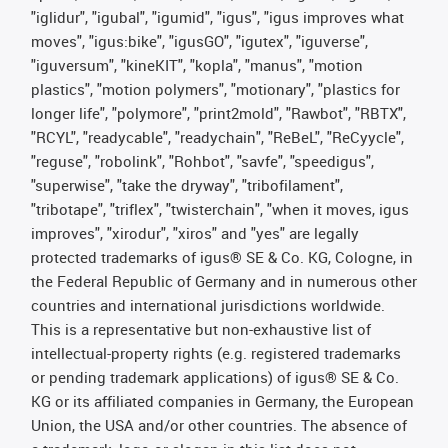
"iglidur", "igubal", "igumid", "igus", "igus improves what
moves", "igus:bike", "igusGO", "igutex", "iguverse",
"iguversum", "kineKIT", "kopla", "manus", "motion
plastics", "motion polymers", "motionary", "plastics for
longer life", "polymore", "print2mold", "Rawbot", "RBTX",
"RCYL", "readycable", "readychain", "ReBeL", "ReCyycle",
"reguse", "robolink", "Rohbot", "savfe", "speedigus",
"superwise", "take the dryway", "tribofilament",
"tribotape", "triflex", "twisterchain", "when it moves, igus
improves", "xirodur", "xiros" and "yes" are legally
protected trademarks of igus® SE & Co. KG, Cologne, in
the Federal Republic of Germany and in numerous other
countries and international jurisdictions worldwide.
This is a representative but non-exhaustive list of
intellectual-property rights (e.g. registered trademarks
or pending trademark applications) of igus® SE & Co.
KG or its affiliated companies in Germany, the European
Union, the USA and/or other countries. The absence of