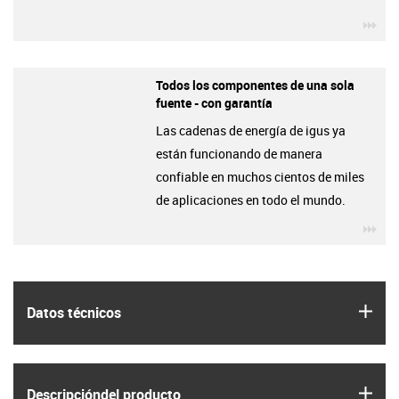
igu
Todos los componentes de una sola
fuente - con garantía
Las cadenas de energía de igus ya
están funcionando de manera
confiable en muchos cientos de miles
de aplicaciones en todo el mundo.
igu
igus
Datos técnicos
igus
Descripción­del producto