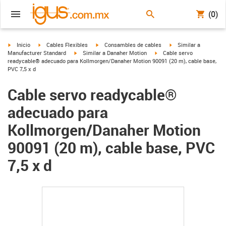
(0)
igus-icon-arrow-right
igus-icon-arrow-right
igus-icon-arrow-right
igus-icon-arrow-right
Inicio
Cables Flexibles
Consambles de cables
Similar a
igus-icon-arrow-right
igus-icon-arrow-right
Manufacturer Standard
Similar a Danaher Motion
Cable servo
readycable® adecuado para Kollmorgen/Danaher Motion 90091 (20 m), cable base,
PVC 7,5 x d
Cable servo readycable®
adecuado para
Kollmorgen/Danaher Motion
90091 (20 m), cable base, PVC
7,5 x d