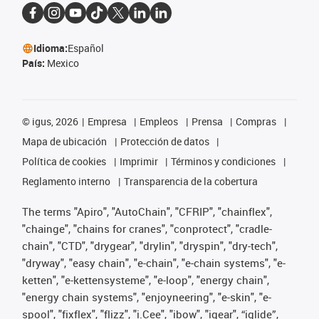
Idioma:
Español
País:
Mexico
©
igus, 2026
Empresa
Empleos
Prensa
Compras
Mapa de ubicación
Protección de datos
Política de cookies
Imprimir
Términos y condiciones
Reglamento interno
Transparencia de la cobertura
The terms "Apiro", "AutoChain", "CFRIP", "chainflex",
"chainge", "chains for cranes", "conprotect", "cradle-
chain", "CTD", "drygear", "drylin", "dryspin", "dry-tech",
"dryway", "easy chain", "e-chain", "e-chain systems", "e-
ketten", "e-kettensysteme", "e-loop", "energy chain",
"energy chain systems", "enjoyneering", "e-skin", "e-
spool", "fixflex", "flizz", "i.Cee", "ibow", "igear", “iglide”,