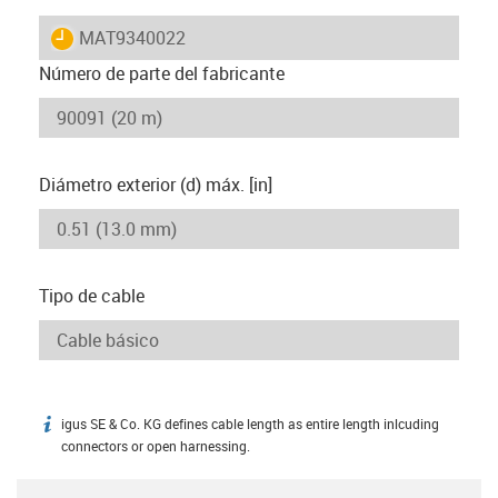
igus-icon-lieferzeit
MAT9340022
Número de parte del fabricante
Diámetro exterior (d) máx. [in]
Tipo de cable
igus SE & Co. KG defines cable length as entire length inlcuding
igus-icon-info
connectors or open harnessing.