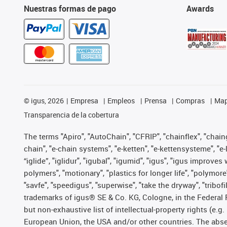
Nuestras formas de pago
Awards
©
igus, 2026
Empresa
Empleos
Prensa
Compras
Map
Transparencia de la cobertura
The terms "Apiro", "AutoChain", "CFRIP", "chainflex", "chainge
chain", "e-chain systems", "e-ketten", "e-kettensysteme", "e-lo
“iglide”, "iglidur", "igubal", "igumid", "igus", "igus improv
polymers", "motionary", "plastics for longer life", "polymore
"savfe", "speedigus", "superwise", "take the dryway", "tribofi
trademarks of igus® SE & Co. KG, Cologne, in the Federal 
but non-exhaustive list of intellectual-property rights (e.
European Union, the USA and/or other countries. The absenc