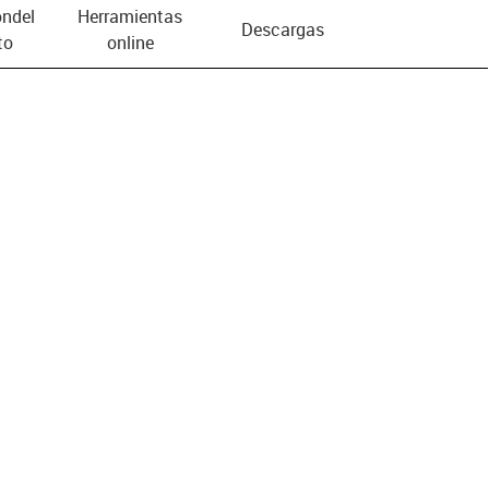
n­del
Herramientas
Descargas
to
online