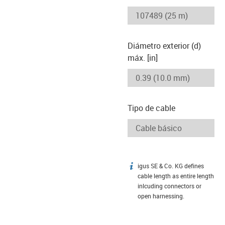
-icon-lupe
-icon-lupe
Diámetro exterior (d)
máx. [in]
Tipo de cable
igus SE & Co. KG defines
igus-icon-info
cable length as entire length
inlcuding connectors or
open harnessing.