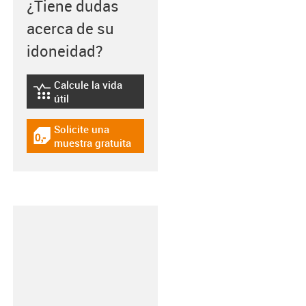
¿Tiene dudas
acerca de su
idoneidad?
Calcule la vida
igus-icon-lebensdauerrechner
útil
Solicite una
igus-icon-gratismuster
muestra gratuita