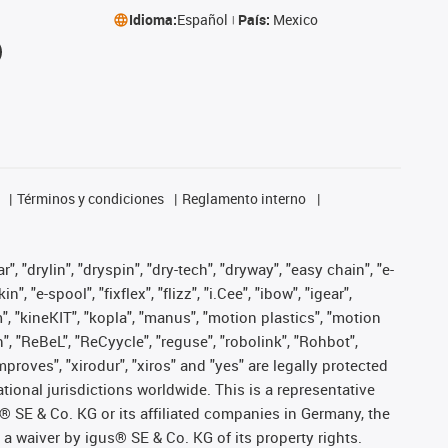
Idioma:
Español
País:
Mexico
Términos y condiciones
Reglamento interno
, "drylin", "dryspin", "dry-tech", "dryway", "easy chain", "e-
"e-spool", "fixflex", "flizz", "i.Cee", "ibow", "igear",
m", "kineKIT", "kopla", "manus", "motion plastics", "motion
", "ReBeL", "ReCyycle", "reguse", "robolink", "Rohbot",
improves", "xirodur", "xiros" and "yes" are legally protected
onal jurisdictions worldwide. This is a representative
s® SE & Co. KG or its affiliated companies in Germany, the
a waiver by igus® SE & Co. KG of its property rights.