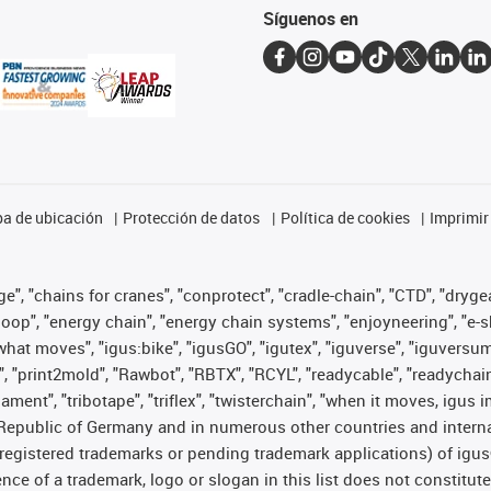
Síguenos en
a de ubicación
Protección de datos
Política de cookies
Imprimir
", "chains for cranes", "conprotect", "cradle-chain", "CTD", "drygear"
op", "energy chain", "energy chain systems", "enjoyneering", "e-skin", 
es what moves", "igus:bike", "igusGO", "igutex", "iguverse", "iguversu
", "print2mold", "Rawbot", "RBTX", "RCYL", "readycable", "readychain
lament", "tribotape", "triflex", "twisterchain", "when it moves, igus 
Republic of Germany and in numerous other countries and internati
g. registered trademarks or pending trademark applications) of igu
e of a trademark, logo or slogan in this list does not constitute 