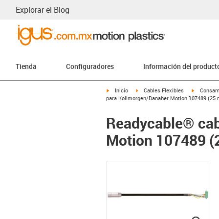
Explorar el Blog
Tienda
Configuradores
Información del product
igus-icon-arrow-right
igus-icon-arrow-right
igus-icon-
Inicio
Cables Flexibles
Consam
para Kollmorgen/Danaher Motion 107489 (25 m)
Readycable® cab
Motion 107489 (2