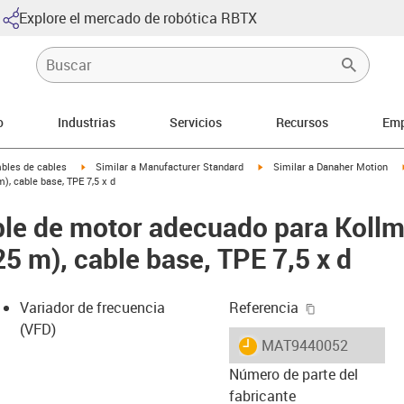
Explore el mercado de robótica RBTX
o
Industrias
Servicios
Recursos
Emp
arrow-right
igus-icon-arrow-right
igus-icon-arrow-right
bles de cables
Similar a Manufacturer Standard
Similar a Danaher Motion
, cable base, TPE 7,5 x d
le de motor adecuado para Koll
5 m), cable base, TPE 7,5 x d
igus-icon-cop
Variador de frecuencia
Referencia
(VFD)
igus-icon-lieferzeit
MAT9440052
Número de parte del
fabricante