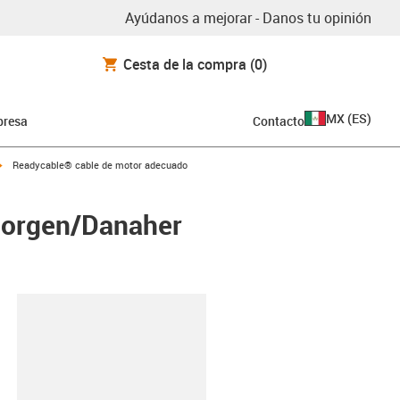
Ayúdanos a mejorar - Danos tu opinión
Cesta de la compra
(0)
MX
(
ES
)
resa
Contacto
igus-icon-arrow-right
Readycable® cable de motor adecuado
morgen/Danaher
y-clipboard