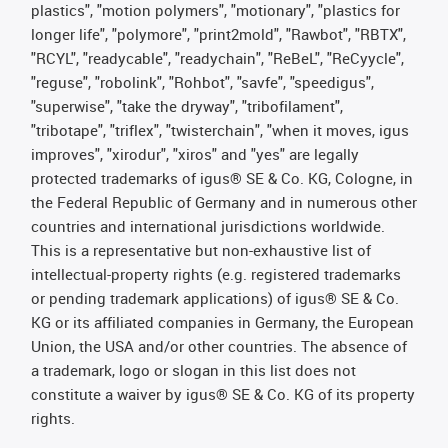
plastics", "motion polymers", "motionary", "plastics for
longer life", "polymore", "print2mold", "Rawbot", "RBTX",
"RCYL", "readycable", "readychain", "ReBeL", "ReCyycle",
"reguse", "robolink", "Rohbot", "savfe", "speedigus",
"superwise", "take the dryway", "tribofilament",
"tribotape", "triflex", "twisterchain", "when it moves, igus
improves", "xirodur", "xiros" and "yes" are legally
protected trademarks of igus® SE & Co. KG, Cologne, in
the Federal Republic of Germany and in numerous other
countries and international jurisdictions worldwide.
This is a representative but non-exhaustive list of
intellectual-property rights (e.g. registered trademarks
or pending trademark applications) of igus® SE & Co.
KG or its affiliated companies in Germany, the European
Union, the USA and/or other countries. The absence of
a trademark, logo or slogan in this list does not
constitute a waiver by igus® SE & Co. KG of its property
rights.