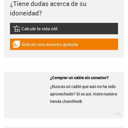
¿Tiene dudas acerca de su
idoneidad?
Calcule la vida útil
igus-icon-lebensdauerrechner
Solicite una muestra gratuita
igus-icon-gratismuster
¿Comprar un cable sin conector?
¿Buscas un cable que aún no ha sido
aprovechado? Si es así, visite nuestra
tienda chainflex®.
igu