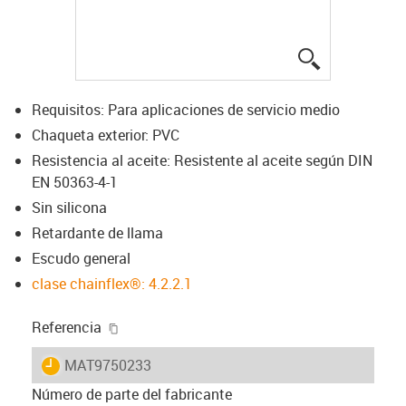
igus-icon-lup
Requisitos: Para aplicaciones de servicio medio
Chaqueta exterior: PVC
Resistencia al aceite: Resistente al aceite según DIN
EN 50363-4-1
Sin silicona
Retardante de llama
Escudo general
clase chainflex®: 4.2.2.1
igus-icon-copy-clipboard
Referencia
igus-icon-lieferzeit
MAT9750233
Número de parte del fabricante