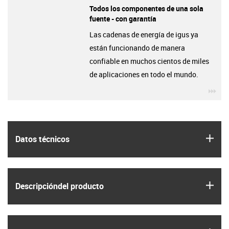
Todos los componentes de una sola
fuente - con garantía
Las cadenas de energía de igus ya
están funcionando de manera
confiable en muchos cientos de miles
de aplicaciones en todo el mundo.
igu
igus
Datos técnicos
igus
Descripción­del producto