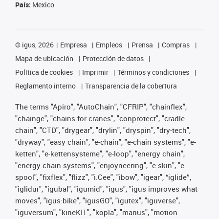
País:
Mexico
©
igus, 2026
Empresa
Empleos
Prensa
Compras
Mapa de ubicación
Protección de datos
Política de cookies
Imprimir
Términos y condiciones
Reglamento interno
Transparencia de la cobertura
The terms "Apiro", "AutoChain", "CFRIP", "chainflex",
"chainge", "chains for cranes", "conprotect", "cradle-
chain", "CTD", "drygear", "drylin", "dryspin", "dry-tech",
"dryway", "easy chain", "e-chain", "e-chain systems", "e-
ketten", "e-kettensysteme", "e-loop", "energy chain",
"energy chain systems", "enjoyneering", "e-skin", "e-
spool", "fixflex", "flizz", "i.Cee", "ibow", "igear", “iglide”,
"iglidur", "igubal", "igumid", "igus", "igus improves what
moves", "igus:bike", "igusGO", "igutex", "iguverse",
"iguversum", "kineKIT", "kopla", "manus", "motion