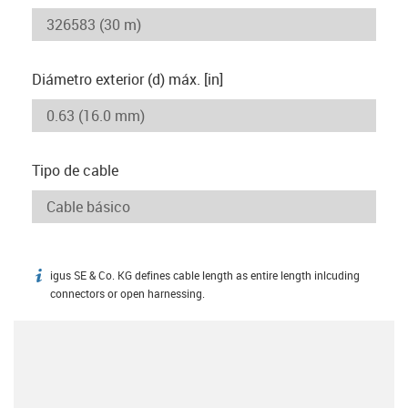
Diámetro exterior (d) máx. [in]
Tipo de cable
igus SE & Co. KG defines cable length as entire length inlcuding
igus-icon-info
connectors or open harnessing.