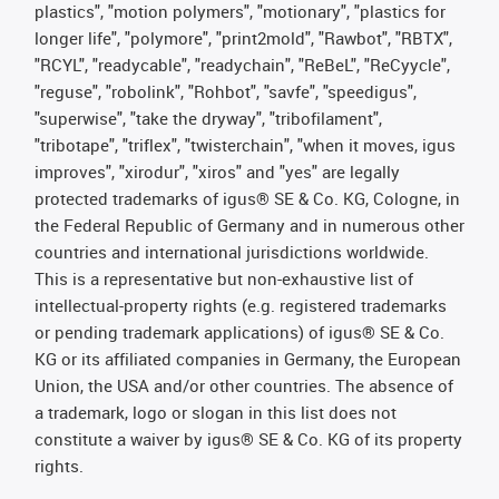
plastics", "motion polymers", "motionary", "plastics for
longer life", "polymore", "print2mold", "Rawbot", "RBTX",
"RCYL", "readycable", "readychain", "ReBeL", "ReCyycle",
"reguse", "robolink", "Rohbot", "savfe", "speedigus",
"superwise", "take the dryway", "tribofilament",
"tribotape", "triflex", "twisterchain", "when it moves, igus
improves", "xirodur", "xiros" and "yes" are legally
protected trademarks of igus® SE & Co. KG, Cologne, in
the Federal Republic of Germany and in numerous other
countries and international jurisdictions worldwide.
This is a representative but non-exhaustive list of
intellectual-property rights (e.g. registered trademarks
or pending trademark applications) of igus® SE & Co.
KG or its affiliated companies in Germany, the European
Union, the USA and/or other countries. The absence of
a trademark, logo or slogan in this list does not
constitute a waiver by igus® SE & Co. KG of its property
rights.