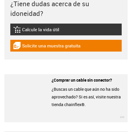
¿Tiene dudas acerca de su
idoneidad?
Calcule la vida útil
igus-icon-lebensdauerrechner
Solicite una muestra gratuita
igus-icon-gratismuster
¿Comprar un cable sin conector?
¿Buscas un cable que aún no ha sido
aprovechado? Si es así, visite nuestra
tienda chainflex®.
igu