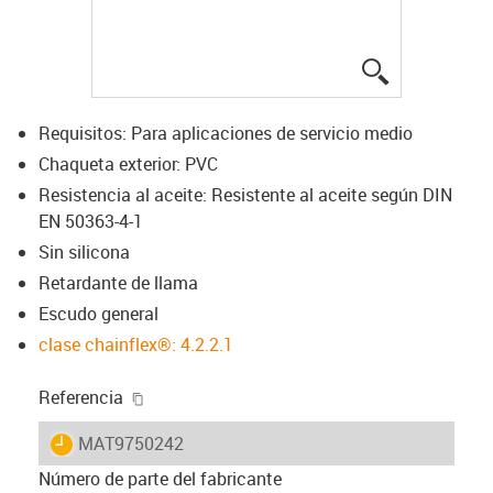
igus-icon-lup
Requisitos: Para aplicaciones de servicio medio
Chaqueta exterior: PVC
Resistencia al aceite: Resistente al aceite según DIN
EN 50363-4-1
Sin silicona
Retardante de llama
Escudo general
clase chainflex®: 4.2.2.1
igus-icon-copy-clipboard
Referencia
igus-icon-lieferzeit
MAT9750242
Número de parte del fabricante