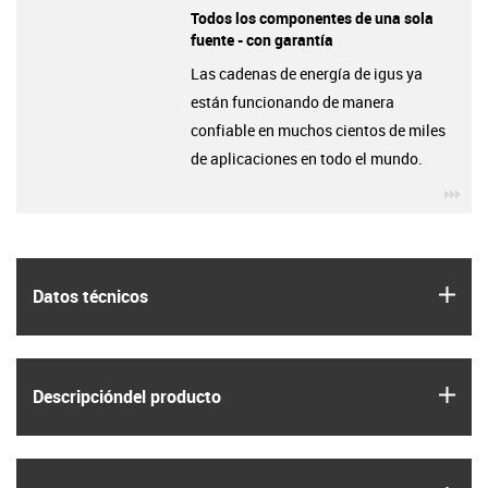
Todos los componentes de una sola
fuente - con garantía
Las cadenas de energía de igus ya
están funcionando de manera
confiable en muchos cientos de miles
de aplicaciones en todo el mundo.
igu
igus
Datos técnicos
igus
Descripción­del producto