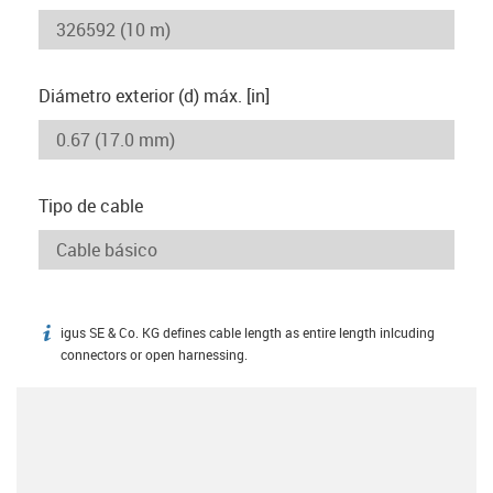
Diámetro exterior (d) máx. [in]
Tipo de cable
igus SE & Co. KG defines cable length as entire length inlcuding
igus-icon-info
connectors or open harnessing.