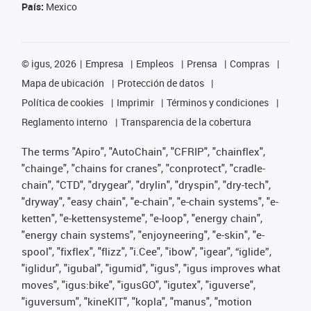
País:
Mexico
©
igus, 2026
Empresa
Empleos
Prensa
Compras
Mapa de ubicación
Protección de datos
Política de cookies
Imprimir
Términos y condiciones
Reglamento interno
Transparencia de la cobertura
The terms "Apiro", "AutoChain", "CFRIP", "chainflex",
"chainge", "chains for cranes", "conprotect", "cradle-
chain", "CTD", "drygear", "drylin", "dryspin", "dry-tech",
"dryway", "easy chain", "e-chain", "e-chain systems", "e-
ketten", "e-kettensysteme", "e-loop", "energy chain",
"energy chain systems", "enjoyneering", "e-skin", "e-
spool", "fixflex", "flizz", "i.Cee", "ibow", "igear", “iglide”,
"iglidur", "igubal", "igumid", "igus", "igus improves what
moves", "igus:bike", "igusGO", "igutex", "iguverse",
"iguversum", "kineKIT", "kopla", "manus", "motion