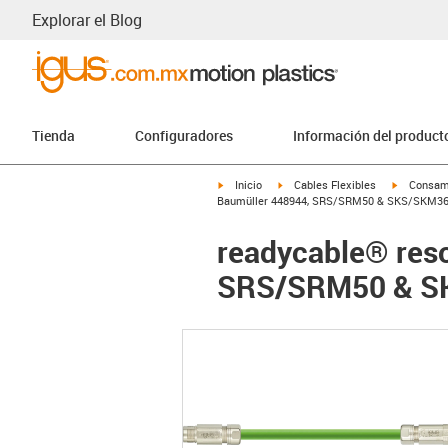
Explorar el Blog
Tienda
Configuradores
Información del product
igus-icon-arrow-right
igus-icon-arrow-right
igus-icon-
Inicio
Cables Flexibles
Consam
Baumüller 448944, SRS/SRM50 & SKS/SKM36 e
readycable® reso
SRS/SRM50 & SK