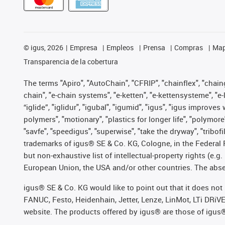
©
igus, 2026
Empresa
Empleos
Prensa
Compras
Map
Transparencia de la cobertura
The terms "Apiro", "AutoChain", "CFRIP", "chainflex", "chainge
chain", "e-chain systems", "e-ketten", "e-kettensysteme", "e-lo
“iglide”, "iglidur", "igubal", "igumid", "igus", "igus improv
polymers", "motionary", "plastics for longer life", "polymore
"savfe", "speedigus", "superwise", "take the dryway", "tribofi
trademarks of igus® SE & Co. KG, Cologne, in the Federal 
but non-exhaustive list of intellectual-property rights (e.
European Union, the USA and/or other countries. The absenc
igus® SE & Co. KG would like to point out that it does no
FANUC, Festo, Heidenhain, Jetter, Lenze, LinMot, LTi DRiV
website. The products offered by igus® are those of igus