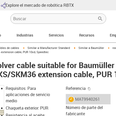
Explore el mercado de robótica RBTX
o
Industrias
Servicios
Recursos
Emp
arrow-right
igus-icon-arrow-right
igus-icon-arrow-right
igus-
bles de cables
Similar a Manufacturer Standard
Similar a Baumüller
re
xtension cable, PUR 10xd, Speedtec
lver cable suitable for Baumülle
S/SKM36 extension cable, PUR 1
igus-icon-cop
Requisitos: Para
Referencia
aplicaciones de servicio
igus-icon-lieferzeit
MAT9940261
medio
Número de parte del
Chaqueta exterior: PUR
fabricante
Resistencia al aceite: