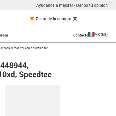
Ayúdanos a mejorar - Danos tu opinión
Cesta de la compra
(0)
MX
(
ES
)
resa
Contacto
icon-arrow-right
adycable® resolver cable suitable for
r 448944,
0xd, Speedtec
y-clipboard