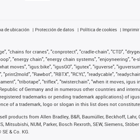
a de ubicación
Protección de datos
Política de cookies
Imprimir
", "chains for cranes", "conprotect", "cradle-chain", "CTD", "drygear"
op", "energy chain", "energy chain systems", "enjoyneering", "e-skin", 
es what moves", "igus:bike", "igusGO", "igutex", "iguverse", "iguversu
", "print2mold", "Rawbot", "RBTX", "RCYL", "readycable", "readychain
lament", "tribotape", "triflex", "twisterchain", "when it moves, igus 
Republic of Germany and in numerous other countries and internati
g. registered trademarks or pending trademark applications) of igu
e of a trademark, logo or slogan in this list does not constitute 
t sell products from Allen Bradley, B&R, Baumüller, Beckhoff, Lah
ES, Mitsubishi, NUM, Parker, Bosch Rexroth, SEW, Siemens, Stöber
® SE & Co. KG.