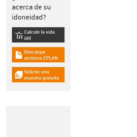
acerca de su
idoneidad?
Calcule la vida
igus-icon-lebensdauerrechner
útil
Descargar
igus-icon-download-plan
archivos EPLAN
Solicite una
igus-icon-gratismuster
muestra gratuita