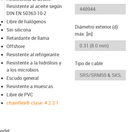
Resistente al aceite según
DIN EN 50363-10-2
igus-icon-lupe
Libre de halógenos
Diámetro exterior (d)
Sin silicona
máx. [in]
Retardante de llama
Offshore
Resistente al refrigerante
Resistente a la hidrólisis y
Tipo de cable
a los microbios
Escudo general
Resistente a muescas
Libre de PVC
chainflex® clase: 4.2.3.1
n­del