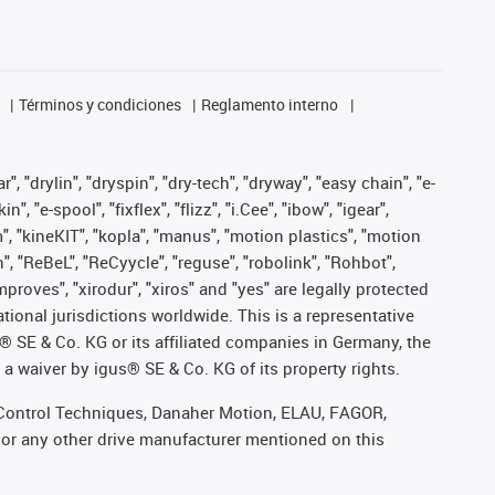
Términos y condiciones
Reglamento interno
, "drylin", "dryspin", "dry-tech", "dryway", "easy chain", "e-
"e-spool", "fixflex", "flizz", "i.Cee", "ibow", "igear",
m", "kineKIT", "kopla", "manus", "motion plastics", "motion
", "ReBeL", "ReCyycle", "reguse", "robolink", "Rohbot",
improves", "xirodur", "xiros" and "yes" are legally protected
onal jurisdictions worldwide. This is a representative
s® SE & Co. KG or its affiliated companies in Germany, the
a waiver by igus® SE & Co. KG of its property rights.
r, Control Techniques, Danaher Motion, ELAU, FAGOR,
 or any other drive manufacturer mentioned on this