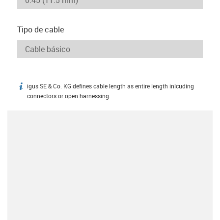
Tipo de cable
igus SE & Co. KG defines cable length as entire length inlcuding
igus-icon-info
connectors or open harnessing.