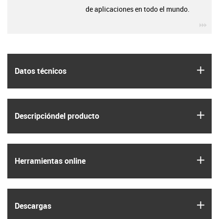
de aplicaciones en todo el mundo.
igu
igus
Datos técnicos
igus
Descripción­del producto
igus
Herramientas online
igus
Descargas