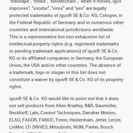
"tribotape", "triflex", "twisterchain", "when it moves, igus
improves", "xirodur", "xiros" and "yes" are legally
protected trademarks of igus® SE & Co. KG, Cologne, in
the Federal Republic of Germany and in numerous other
countries and international jurisdictions worldwide.
This is a representative but non-exhaustive list of
intellectual-property rights (e.g. registered trademarks
or pending trademark applications) of igus® SE & Co.
KG or its affiliated companies in Germany, the European
Union, the USA and/or other countries. The absence of
a trademark, logo or slogan in this list does not
constitute a waiver by igus® SE & Co. KG of its property
rights.
igus® SE & Co. KG would like to point out that it does
not sell products from Allen Bradley, B&R, Baumüller,
Beckhoff, Lahr, Control Techniques, Danaher Motion,
ELAU, FAGOR, FANUC, Festo, Heidenhain, Jetter, Lenze,
LinMot, LTi DRiVES, Mitsubishi, NUM, Parker, Bosch