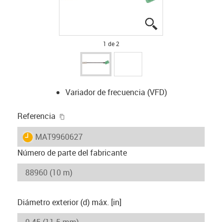
igus-icon-lupe
igus-icon-lupe
1 de 2
Variador de frecuencia (VFD)
igus-icon-copy-clipboard
Referencia
igus-icon-lieferzeit
MAT9960627
Número de parte del fabricante
Diámetro exterior (d) máx. [in]