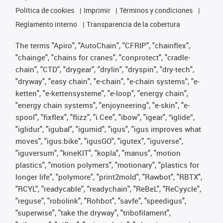
Política de cookies
Imprimir
Términos y condiciones
Reglamento interno
Transparencia de la cobertura
The terms "Apiro", "AutoChain", "CFRIP", "chainflex",
"chainge", "chains for cranes", "conprotect", "cradle-
chain", "CTD", "drygear", "drylin", "dryspin", "dry-tech",
"dryway", "easy chain", "e-chain", "e-chain systems", "e-
ketten", "e-kettensysteme", "e-loop", "energy chain",
"energy chain systems", "enjoyneering", "e-skin", "e-
spool", "fixflex", "flizz", "i.Cee", "ibow", "igear", “iglide”,
"iglidur", "igubal", "igumid", "igus", "igus improves what
moves", "igus:bike", "igusGO", "igutex", "iguverse",
"iguversum", "kineKIT", "kopla", "manus", "motion
plastics", "motion polymers", "motionary", "plastics for
longer life", "polymore", "print2mold", "Rawbot", "RBTX",
"RCYL", "readycable", "readychain", "ReBeL", "ReCyycle",
"reguse", "robolink", "Rohbot", "savfe", "speedigus",
"superwise", "take the dryway", "tribofilament",