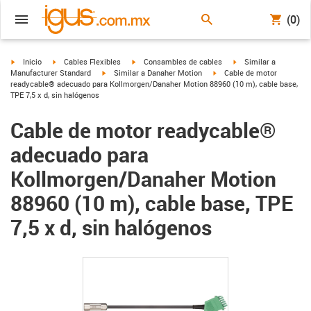
(0)
igus-icon-arrow-right
igus-icon-arrow-right
igus-icon-arrow-right
igus-icon-arrow-right
Inicio
Cables Flexibles
Consambles de cables
Similar a
igus-icon-arrow-right
igus-icon-arrow-right
Manufacturer Standard
Similar a Danaher Motion
Cable de motor
readycable® adecuado para Kollmorgen/Danaher Motion 88960 (10 m), cable base,
TPE 7,5 x d, sin halógenos
Cable de motor readycable®
adecuado para
Kollmorgen/Danaher Motion
88960 (10 m), cable base, TPE
7,5 x d, sin halógenos