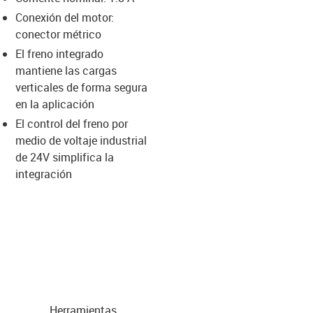
-icon-lupe
-icon-lupe
-icon-lupe
-icon-lupe
-icon-lupe
Conexión del motor:
conector métrico
El freno integrado
us-icon-arrow-right
mantiene las cargas
verticales de forma segura
en la aplicación
El control del freno por
medio de voltaje industrial
de 24V simplifica la
integración
Herramientas