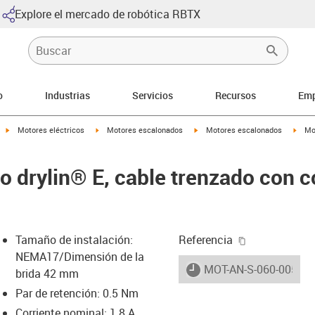
Explore el mercado de robótica RBTX
o
Industrias
Servicios
Recursos
Emp
igus-icon-arrow-right
igus-icon-arrow-right
igus-icon-arrow-right
igus-
Motores eléctricos
Motores escalonados
Motores escalonados
Mo
o drylin® E, cable trenzado con c
igus-icon-cop
Tamaño de instalación:
Referencia
NEMA17/Dimensión de la
igus-icon-lieferzeit
MOT-AN-S-060-005-04
brida 42 mm
Par de retención: 0.5 Nm
Corriente nominal: 1.8 A