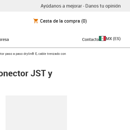
Ayúdanos a mejorar - Danos tu opinión
Cesta de la compra
(0)
MX
(
ES
)
resa
Contacto
icon-arrow-right
tor paso a paso drylin® E, cable trenzado con
onector JST y
y-clipboard
2-L-B-AAAA