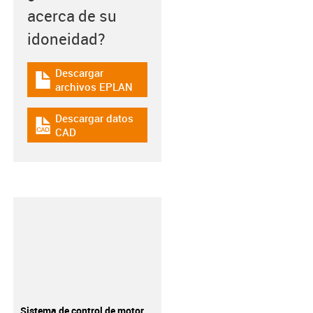
acerca de su
idoneidad?
Descargar
igus-icon-download-plan
archivos EPLAN
Descargar datos
igus-icon-cad-dateien
CAD
Sistema de control de motor