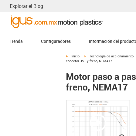
Explorar el Blog
Tienda
Configuradores
Información del product
igus-icon-arrow-right
igus-icon-arrow-right
Inicio
Tecnología de accionamiento
conector JST y freno, NEMA17
Motor paso a pas
freno, NEMA17