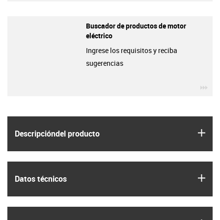
Buscador de productos de motor
eléctrico
Ingrese los requisitos y reciba
sugerencias
igu
igus
Descripción­del producto
igus
Datos técnicos