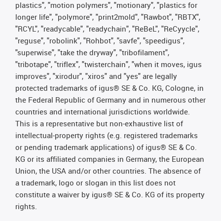
plastics", "motion polymers", "motionary", "plastics for
longer life", "polymore", "print2mold", "Rawbot", "RBTX",
"RCYL", "readycable", "readychain", "ReBeL", "ReCyycle",
"reguse", "robolink", "Rohbot", "savfe", "speedigus",
"superwise", "take the dryway", "tribofilament",
"tribotape", "triflex", "twisterchain", "when it moves, igus
improves", "xirodur", "xiros" and "yes" are legally
protected trademarks of igus® SE & Co. KG, Cologne, in
the Federal Republic of Germany and in numerous other
countries and international jurisdictions worldwide.
This is a representative but non-exhaustive list of
intellectual-property rights (e.g. registered trademarks
or pending trademark applications) of igus® SE & Co.
KG or its affiliated companies in Germany, the European
Union, the USA and/or other countries. The absence of
a trademark, logo or slogan in this list does not
constitute a waiver by igus® SE & Co. KG of its property
rights.