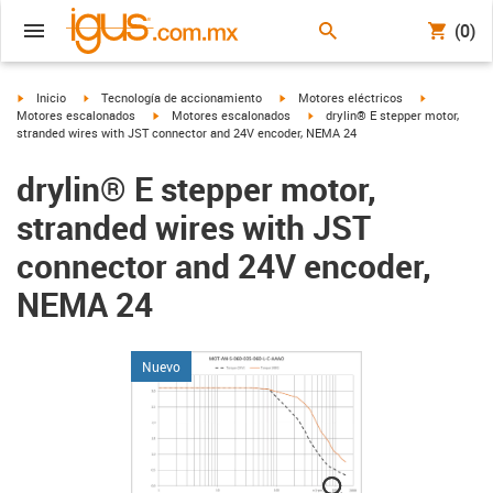
(0)
igus-icon-arrow-right
igus-icon-arrow-right
igus-icon-arrow-right
igus-icon-ar
Inicio
Tecnología de accionamiento
Motores eléctricos
igus-icon-arrow-right
igus-icon-arrow-right
Motores escalonados
Motores escalonados
drylin® E stepper motor,
stranded wires with JST connector and 24V encoder, NEMA 24
drylin® E stepper motor,
stranded wires with JST
connector and 24V encoder,
NEMA 24
Nuevo
igus-icon-lupe
igus-icon-lupe
igus-icon-lupe
igus-icon-lupe