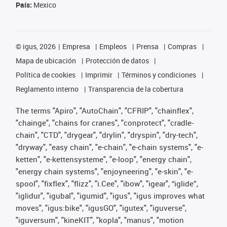
País:
Mexico
©
igus, 2026
Empresa
Empleos
Prensa
Compras
Mapa de ubicación
Protección de datos
Política de cookies
Imprimir
Términos y condiciones
Reglamento interno
Transparencia de la cobertura
The terms "Apiro", "AutoChain", "CFRIP", "chainflex",
"chainge", "chains for cranes", "conprotect", "cradle-
chain", "CTD", "drygear", "drylin", "dryspin", "dry-tech",
"dryway", "easy chain", "e-chain", "e-chain systems", "e-
ketten", "e-kettensysteme", "e-loop", "energy chain",
"energy chain systems", "enjoyneering", "e-skin", "e-
spool", "fixflex", "flizz", "i.Cee", "ibow", "igear", “iglide”,
"iglidur", "igubal", "igumid", "igus", "igus improves what
moves", "igus:bike", "igusGO", "igutex", "iguverse",
"iguversum", "kineKIT", "kopla", "manus", "motion