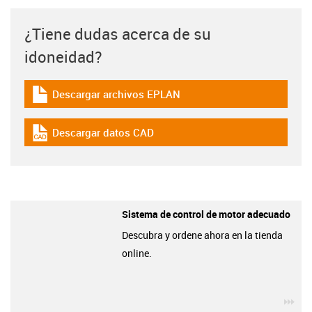
¿Tiene dudas acerca de su
idoneidad?
Descargar archivos EPLAN
igus-icon-download-plan
Descargar datos CAD
igus-icon-cad-dateien
Sistema de control de motor adecuado
Descubra y ordene ahora en la tienda
online.
igu