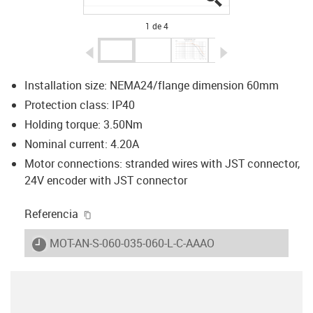
1 de 4
igus-icon-arrow-left
igus-icon-arrow-r
Installation size: NEMA24/flange dimension 60mm
Protection class: IP40
Holding torque: 3.50Nm
Nominal current: 4.20A
Motor connections: stranded wires with JST connector,
24V encoder with JST connector
igus-icon-copy-clipboard
Referencia
igus-icon-lieferzeit
MOT-AN-S-060-035-060-L-C-AAAO